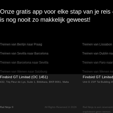
Onze gratis app voor elke stap van je reis
is nog nooit zo makkelijk geweest!
Treinen van Berlijn naar Praag
Treinen van Lissabon 
Treinen van Sevilla naar Barcelona
Treinen van Dublin na
Treinen van Barcelona naar Sevilla
Treinen van Faro naar
Treinen van Wenen naar Salzburg
Treinen van Wenen n
Firebird GT Limited (OC 1451)
Firebird GT Limite
Treinen van Venetie naar Florence
Treinen van Valencia 
432, Triq Fleur de Lys, Suite 1, Birkirkara, BKR 9061, Malta
Unit G 15/F Tal Building
Treinen van Sydney naar Canberra
Treinen van Stockho
Treinen van Seoel naar Gyeongju
Treinen van Seoel na
Rail Ninja ®
All Rights Reserved © 2026
Rail Ninja is een reserver
Treinen van Seoel naar Busan
Treinen van Rovaniemi
exploiteert geen treinen.