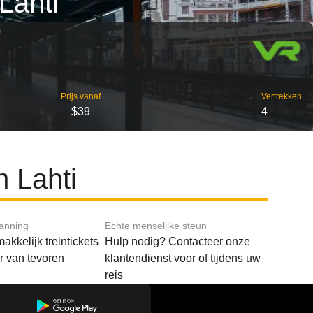
Lahti
Prijs vanaf
Vertrekken
$39
4
n Lahti
lanning
Echte menselijke steun
akkelijk treintickets
Hulp nodig? Contacteer onze
ar van tevoren
klantendienst voor of tijdens uw
reis