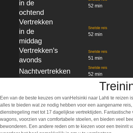
in de
52 min
ochtend
Vertrekken
Snelste reis
in de
52 min
middag
Vertrekken’s
Snelste reis
51 min
avonds
Snelste reis
Nachtvertrekken
52 min
Treini
Een van de beste keuzes om vanHelsinki naar Lahti te reizen i
alles te bieden wat ze nodig hebben voor een aangename reis, wa
dienstregeling met tot 17 dagelijkse vertrektijden. Fantastische
wagons, voorzien van comfortabele stoelen, en bieden veel bee
bewonderen. Een andere reden om te kiezen voor een treinrit van