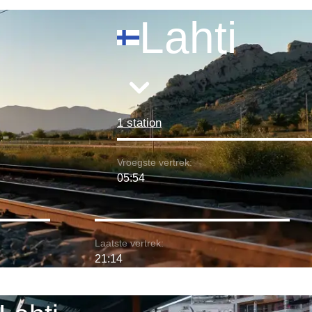
Lahti
1 station
Vroegste vertrek:
05:54
Laatste vertrek:
21:14