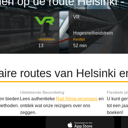
nen op de route Helsinki - 
VR
Hogesnelheidstrein
Vertrekken
Reistijd
13
52 min
ire routes van Helsinki e
Uitstekende Beoordeling
Flexibele p
 en bieden
Lees authentieke
Rail Ninja-recensies
en
U kunt gem
methoden.
ontdek wat onze reizigers over ons
tot een ja
zeggen.
boeken!