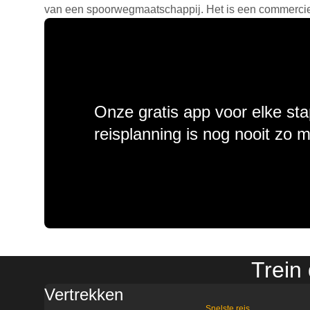
van een spoorwegmaatschappij. Het is een commercieel
Onze gratis app voor elke sta
reisplanning is nog nooit zo 
Trein 
Vertrekken
Snelste reis