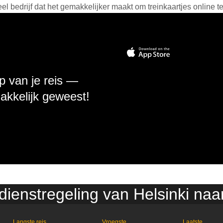
 bedrijf dat het gemakkelijker maakt om treinkaartjes online t
p van je reis —
makkelijk geweest!
dienstregeling van Helsinki naa
Langste reis
Vroegste
Laatste