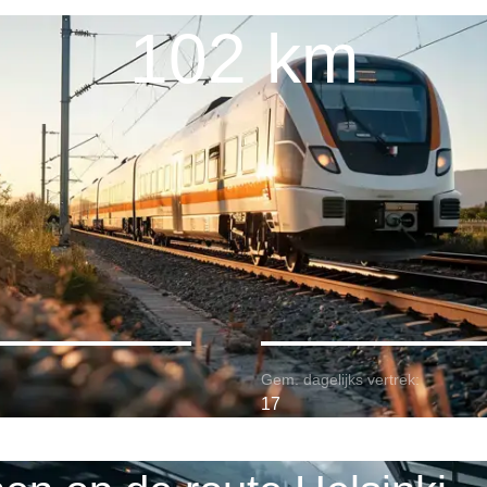
102 km
Gem. dagelijks vertrek:
17