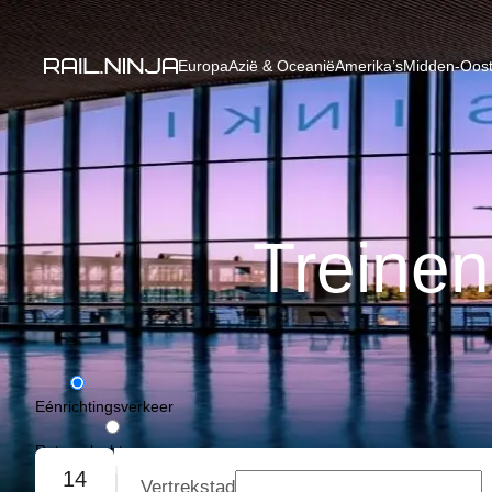
Europa
Azië & Oceanië
Amerika’s
Midden-Oost
Treinen
Eénrichtingsverkeer
Retourvlucht
14
Vertrekstad