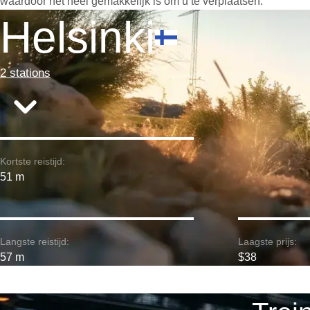
waardoor het heel gemakkelijk is om u te verplaatsen.
Helsinki
2 stations
Kortste reistijd:
51 m
Langste reistijd:
Laagste prijs:
57 m
$38