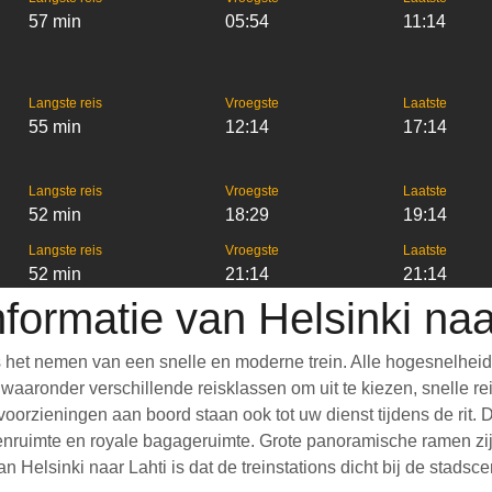
57 min
05:54
11:14
Langste reis
Vroegste
Laatste
55 min
12:14
17:14
Langste reis
Vroegste
Laatste
52 min
18:29
19:14
Langste reis
Vroegste
Laatste
52 min
21:14
21:14
nformatie van Helsinki naa
s het nemen van een snelle en moderne trein. Alle hogesnelhei
aronder verschillende reisklassen om uit te kiezen, snelle reis
 voorzieningen aan boord staan ook tot uw dienst tijdens de rit.
nruimte en royale bagageruimte. Grote panoramische ramen zijn
 Helsinki naar Lahti is dat de treinstations dicht bij de stadsc