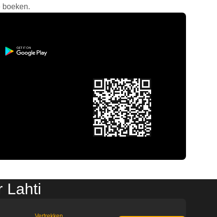
e boeken.
r Lahti
Vertrekken