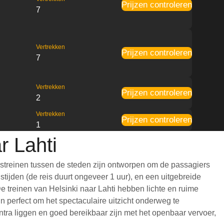
Prijzen controleren
7
Vertrekken
Prijzen controleren
7
Vertrekken
Prijzen controleren
2
Vertrekken
Prijzen controleren
1
r Lahti
dstreinen tussen de steden zijn ontworpen om de passagiers
tijden (de reis duurt ongeveer 1 uur), en een uitgebreide
 De treinen van Helsinki naar Lahti hebben lichte en ruime
 perfect om het spectaculaire uitzicht onderweg te
entra liggen en goed bereikbaar zijn met het openbaar vervoer,