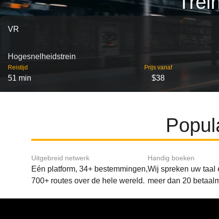
Trei
VR
Hogesnelheidstrein
Reistijd
Prijs vanaf
51 min
$38
Popula
Uitgebreid netwerk
Handig boeken
Eén platform, 34+ bestemmingen,
Wij spreken uw taal
700+ routes over de hele wereld.
meer dan 20 betaal