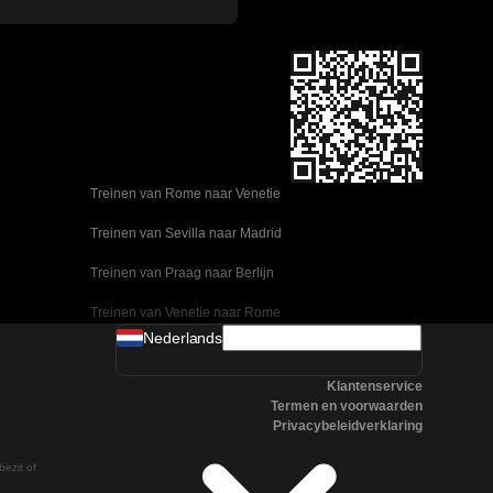
Treinen van Rome naar Venetie
Treinen van Sevilla naar Madrid
Treinen van Praag naar Berlijn
Treinen van Venetie naar Rome
Nederlands
Treinen van Ulsan naar Seoel
Klantenservice
Treinen van Sevilla naar Malaga
Termen en voorwaarden
Privacybeleidverklaring
Treinen van Seoel naar Changwon
bezit of
Treinen van Praag naar Boedapest