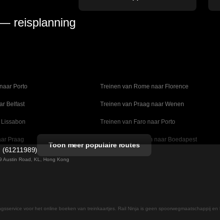
 — reisplanning
naar Porto
Treinen van Rome naar Florence
ar Belfast
Treinen van Praag naar Wenen
 Lissabon
Treinen van Faro naar Porto
aar Praag
Treinen van Wenen naar Boedapest
Toon meer populaire routes
d (61211989)
naar Madrid
Treinen van Valencia naar Barcelona
 49 Austin Road, KL, Hong Kong
lm naar Kopenhagen
Treinen van Stockholm naar Göteborg
ar Daejeon
Treinen van Seoel naar Daegu
ingsservice voor het online boeken van treinkaartjes. Rail Ninja is geen spoorwegmaatschappij en 
 naar Helsinki
Treinen van Rome naar Napels