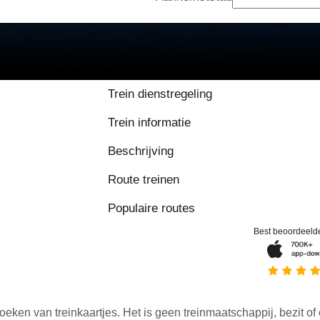
8.9 / 10 op basis van 
Trein dienstregeling
Trein informatie
Beschrijving
Route treinen
Populaire routes
Best beoordeeld
oeken van treinkaartjes. Het is geen treinmaatschappij, bezit of 