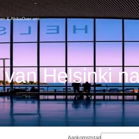
en & Afrika
Over ons
 van Helsinki na
Aankomststad