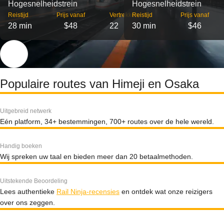
Hogesnelheidstrein
Hogesnelheidstrein
Reistijd
Prijs vanaf
Vertrekken
Reistijd
Prijs vanaf
28 min
$48
22
30 min
$46
Populaire routes van Himeji en Osaka
Uitgebreid netwerk
Eén platform, 34+ bestemmingen, 700+ routes over de hele wereld.
Handig boeken
Wij spreken uw taal en bieden meer dan 20 betaalmethoden.
Uitstekende Beoordeling
Lees authentieke
Rail Ninja-recensies
en ontdek wat onze reizigers
over ons zeggen.