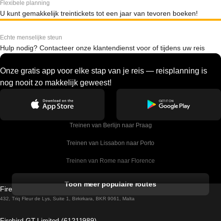
Flexibele planning
U kunt gemakkelijk treintickets tot een jaar van tevoren boeken!
Echte menselijke steun
Hulp nodig? Contacteer onze klantendienst voor of tijdens uw reis
Onze gratis app voor elke stap van je reis — reisplanning is
nog nooit zo makkelijk geweest!
Treinen van Berlijn naar Praag
Treinen van Lissabon naar Porto
Treinen van Rome naar Florence
Treinen van Rome naar Venetie
Toon meer populaire routes
Firebird GT Limited (OC 1451)
Treinen van Sevilla naar Barcelona
432, Triq Fleur de Lys, Suite 1, Birkirkara, BKR 9061, Malta
Treinen van Dublin naar Belfast
Firebird GT Limited (61211989)