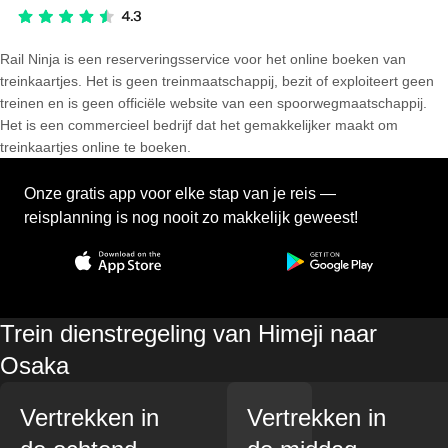
Rail Ninja is een reserveringsservice voor het online boeken van
treinkaartjes. Het is geen treinmaatschappij, bezit of exploiteert geen
treinen en is geen officiële website van een spoorwegmaatschappij.
Het is een commercieel bedrijf dat het gemakkelijker maakt om
treinkaartjes online te boeken.
Onze gratis app voor elke stap van je reis —
reisplanning is nog nooit zo makkelijk geweest!
Trein dienstregeling van Himeji naar
Osaka
Vertrekken in
Vertrekken in