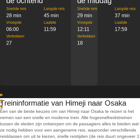
de ochtend
de middag
Snelste reis
Langste reis
Snelste reis
Langste reis
28 min
45 min
29 min
37 min
Vroegste
Laatste
Vroegste
Laatste
06:00
11:59
12:11
17:59
Vertrekken
Vertrekken
27
18
1
Treininformatie van Himeji naar Osaka
2
3
Een van de beste keuzes om van Himeji naar Osaka te reizen is het
nemen van een snelle en moderne trein. Alle hogesnelheidstreinen
tussen de steden zijn ontworpen om de passagiers alles te bieden wat
ze nodig hebben voor een aangename reis, waaronder verschillende
reisklassen om uit te kiezen, snelle reistijden (de reis duurt ongeveer 1