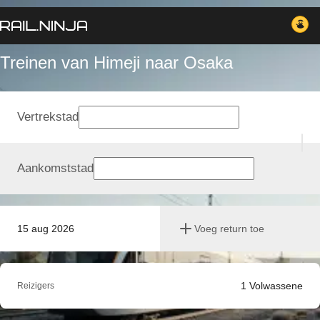
Treinen van Himeji naar Osaka
Vertrekstad
Aankomststad
15 aug 2026
Voeg return toe
1
Volwassene
Reizigers