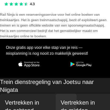
Rail Ninja is een reserveringsservice voor het online boeken van
treinkaartjes. Het is geen treinmaatschappij, bezit of exploiteert geen
treinen en is geen officiële website van een spoorwegmaatschappij.
Het is een commercieel bedrijf dat het gemakkelijker maakt om
treinkaartjes online te boeken.
Onze gratis app voor elke stap van je reis —
reisplanning is nog nooit zo makkelijk geweest!
Trein dienstregeling van Joetsu naar
Niigata
Vertrekken in
Vertrekken in