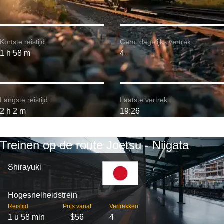
Kortste reistijd:
Gem. dagelijks vertrek:
1 h 58 m
4
Langste reistijd:
Laatste vertrek:
2 h 2 m
19:26
Treinen op de route Joetsu - Niigata
Shirayuki
Hogesnelheidstrein
Reistijd
Prijs vanaf
Vertrekken
1 u 58 min
$56
4