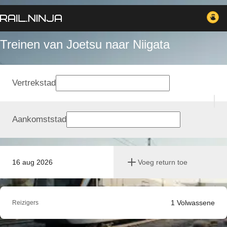
Treinen van Joetsu naar Niigata
Vertrekstad
Aankomststad
16 aug 2026
Voeg return toe
1
Volwassene
Reizigers