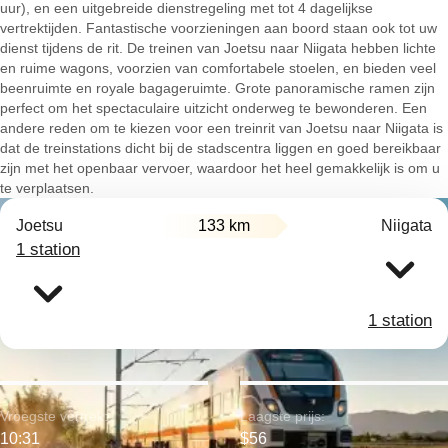
uur), en een uitgebreide dienstregeling met tot 4 dagelijkse
vertrektijden. Fantastische voorzieningen aan boord staan ook tot uw
dienst tijdens de rit. De treinen van Joetsu naar Niigata hebben lichte
en ruime wagons, voorzien van comfortabele stoelen, en bieden veel
beenruimte en royale bagageruimte. Grote panoramische ramen zijn
perfect om het spectaculaire uitzicht onderweg te bewonderen. Een
andere reden om te kiezen voor een treinrit van Joetsu naar Niigata is
dat de treinstations dicht bij de stadscentra liggen en goed bereikbaar
zijn met het openbaar vervoer, waardoor het heel gemakkelijk is om u
te verplaatsen.
Joetsu
133 km
Niigata
1 station
1 station
Vroegste vertrek:
Laagste prijs:
10:31
$56