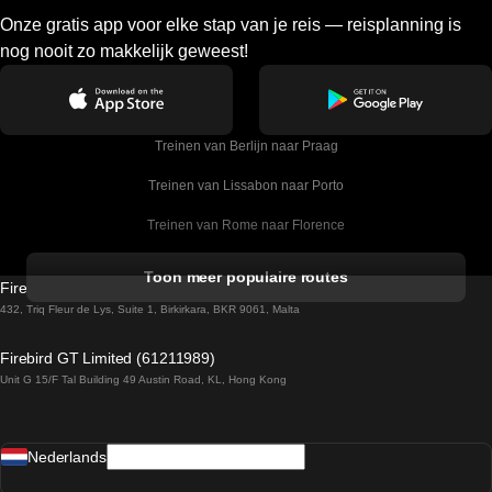
Onze gratis app voor elke stap van je reis — reisplanning is
nog nooit zo makkelijk geweest!
Treinen van Berlijn naar Praag
Treinen van Lissabon naar Porto
Treinen van Rome naar Florence
Treinen van Rome naar Venetie
Toon meer populaire routes
Firebird GT Limited (OC 1451)
Treinen van Sevilla naar Barcelona
432, Triq Fleur de Lys, Suite 1, Birkirkara, BKR 9061, Malta
Treinen van Dublin naar Belfast
Firebird GT Limited (61211989)
Unit G 15/F Tal Building 49 Austin Road, KL, Hong Kong
Treinen van Praag naar Wenen
Treinen van Sevilla naar Madrid
Nederlands
Treinen van Barcelona naar Sevilla