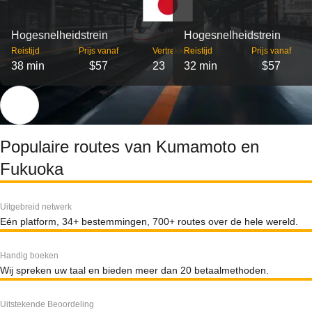
Hogesnelheidstrein
Hogesnelheidstrein
Reistijd
Prijs vanaf
Vertrekken
Reistijd
Prijs vanaf
38 min
$57
23
32 min
$57
Populaire routes van Kumamoto en
Fukuoka
Uitgebreid netwerk
Eén platform, 34+ bestemmingen, 700+ routes over de hele wereld.
Handig boeken
Wij spreken uw taal en bieden meer dan 20 betaalmethoden.
Uitstekende Beoordeling