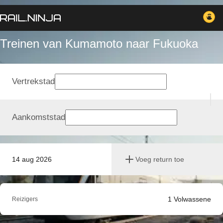
Treinen van Kumamoto naar Fukuoka
Vertrekstad
Aankomststad
14 aug 2026
Voeg return toe
1
Volwassene
Reizigers