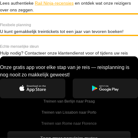
Lees authentieke
Rail Ninja-recensies
en ontdek wat onze reizigers
over ons zeggen.
Flexibele planning
U kunt gemakkelijk treintickets tot een jaar van tevoren boeken!
Echte menselijke steun
Hulp nodig? Contacteer onze klantendienst voor of tijdens uw reis
Onze gratis app voor elke stap van je reis — reisplanning is
nog nooit zo makkelijk geweest!
Treinen van Berlijn naar Praag
Treinen van Lissabon naar Porto
Treinen van Rome naar Florence
Treinen van Rome naar Venetie