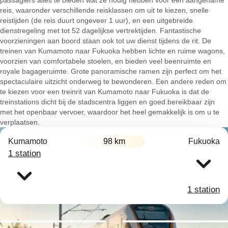
passagiers alles te bieden wat ze nodig hebben voor een aangename
reis, waaronder verschillende reisklassen om uit te kiezen, snelle
reistijden (de reis duurt ongeveer 1 uur), en een uitgebreide
dienstregeling met tot 52 dagelijkse vertrektijden. Fantastische
voorzieningen aan boord staan ook tot uw dienst tijdens de rit. De
treinen van Kumamoto naar Fukuoka hebben lichte en ruime wagons,
voorzien van comfortabele stoelen, en bieden veel beenruimte en
royale bagageruimte. Grote panoramische ramen zijn perfect om het
spectaculaire uitzicht onderweg te bewonderen. Een andere reden om
te kiezen voor een treinrit van Kumamoto naar Fukuoka is dat de
treinstations dicht bij de stadscentra liggen en goed bereikbaar zijn
met het openbaar vervoer, waardoor het heel gemakkelijk is om u te
verplaatsen.
Kumamoto
98 km
Fukuoka
1 station
1 station