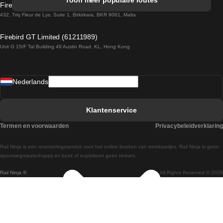
Toon meer populaire routes
Firebird GT Limited (OC 1451)
Treinen van Sevilla naar Barcelona
432, Triq Fleur de Lys, Suite 1, Birkirkara, BKR 9061, Malta
Treinen van Dublin naar Belfast
Firebird GT Limited (61211989)
Unit G 15/F Tal Building 49 Austin Road, KL, Hong Kong
Treinen van Praag naar Wenen
Treinen van Sevilla naar Madrid
Nederlands
Treinen van Barcelona naar Sevilla
Treinen van Faro naar Lissabon
Klantenservice
Treinen van Faro naar Porto
Termen en voorwaarden
Privacybeleidverklaring
Treinen van Praag naar Berlijn
Rail Ninja is een reserveringsservice voor het online boeken van treinkaartjes. Rail Ninja is geen
Treinen van Wenen naar Salzburg
spoorwegmaatschappij en bezit of exploiteert geen treinen.
Rail Ninja ®
All Rights Reserved © 2026
Treinen van Wenen naar Praag
Treinen van Wenen naar Boedapest
Treinen van Venetie naar Rome