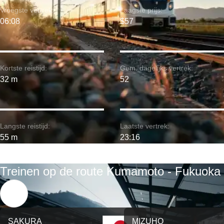
Vroegste vertrek:
Laagste prijs:
06:08
$57
Kortste reistijd:
Gem. dagelijks vertrek:
32 m
52
Langste reistijd:
Laatste vertrek:
55 m
23:16
Treinen op de route Kumamoto - Fukuoka
SAKURA
MIZUHO