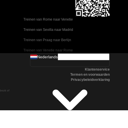
Treinen van Rome naar Venetie
Treinen van Sevilla naar Madrid
Treinen van Praag naar Berlijn
Treinen van Venetie naar Rome
Nederlands
Treinen van Ulsan naar Seoel
Klantenservice
Treinen van Sevilla naar Malaga
Termen en voorwaarden
Privacybeleidverklaring
Treinen van Seoel naar Changwon
bezit of
Treinen van Praag naar Boedapest
Treinen van Oslo naar Stockholm
Treinen van Napels naar Rome
Treinen van Madrid naar Valencia