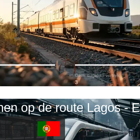
Gem. dagelijks vertrek:
3
nen op de route Lagos - 