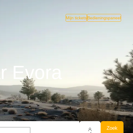
Mijn tickets
Bedieningspaneel
r Evora
Zoek