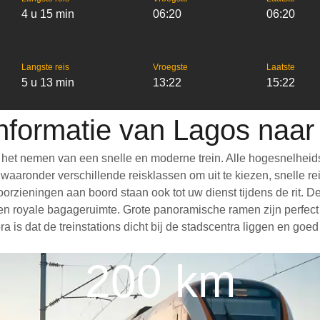
4 u 15 min
06:20
06:20
Langste reis
Vroegste
Laatste
5 u 13 min
13:22
15:22
informatie van Lagos naar
 het nemen van een snelle en moderne trein. Alle hogesnelheid
aronder verschillende reisklassen om uit te kiezen, snelle reis
 voorzieningen aan boord staan ook tot uw dienst tijdens de rit
en royale bagageruimte. Grote panoramische ramen zijn perfect
a is dat de treinstations dicht bij de stadscentra liggen en goe
200 km