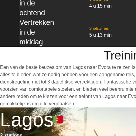
in de
4 u 15 min
ochtend
Vertrekken
Snelste reis
in de
5 u 13 min
middag
Trein
Een van de beste keuzes om van Lagos naar Evora te reizen is
alles te bieden wat ze nodig hebben voor een aangename reis, wa
dienstregeling met tot 3 dagelijkse vertrektijden. Fantastische
voorzien van comfortabele stoelen, en bieden veel beenruimte 
andere reden om te kiezen voor een treinrit van Lagos naar Evor
gemakkelijk is om u te verplaatsen.
Lagos
2 stations