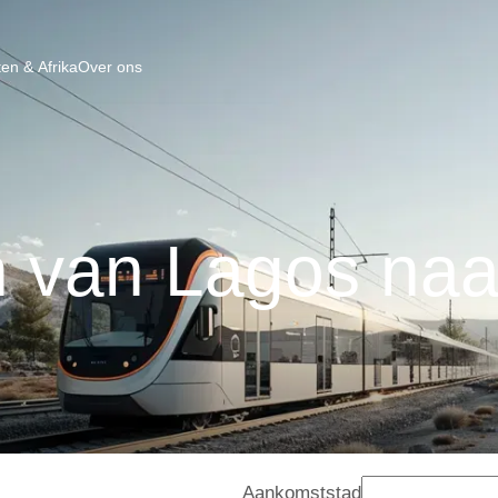
en & Afrika
Over ons
n van Lagos naa
Aankomststad