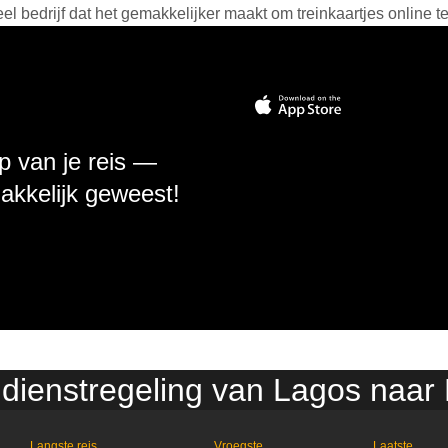
 bedrijf dat het gemakkelijker maakt om treinkaartjes online t
p van je reis —
makkelijk geweest!
 dienstregeling van Lagos naar
Langste reis
Vroegste
Laatste