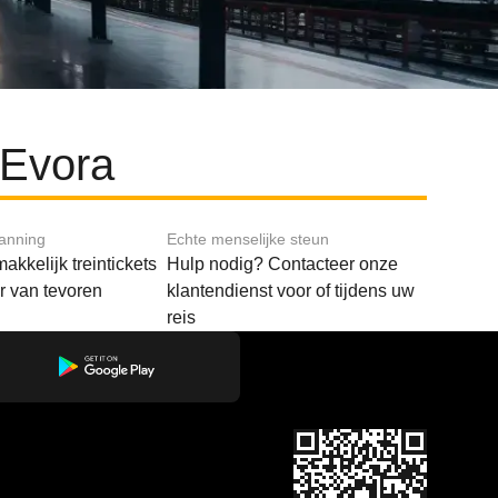
 Evora
lanning
Echte menselijke steun
akkelijk treintickets
Hulp nodig? Contacteer onze
ar van tevoren
klantendienst voor of tijdens uw
reis