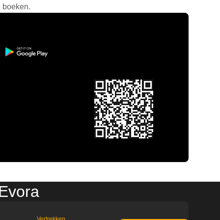
e boeken.
 Evora
Vertrekken