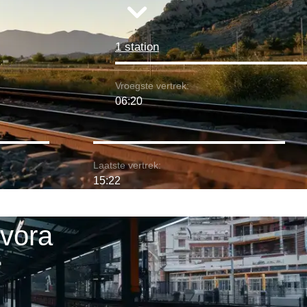
1 station
Vroegste vertrek:
06:20
Laatste vertrek:
15:22
Evora