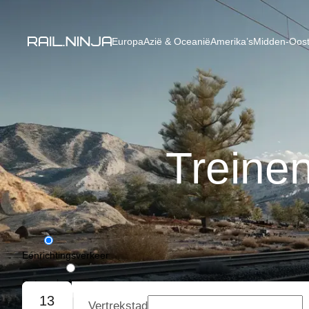
Europa
Azië & Oceanië
Amerika’s
Midden-Oost
Treine
Eénrichtingsverkeer
Retourvlucht
13
Vertrekstad