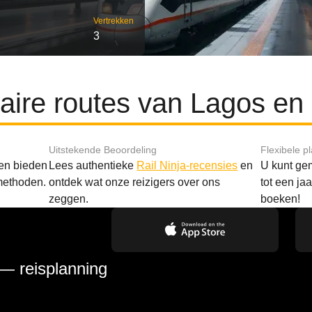
Vertrekken
3
aire routes van Lagos en
Uitstekende Beoordeling
Flexibele p
 en bieden
Lees authentieke
Rail Ninja-recensies
en
U kunt gem
methoden.
ontdek wat onze reizigers over ons
tot een ja
zeggen.
boeken!
 — reisplanning