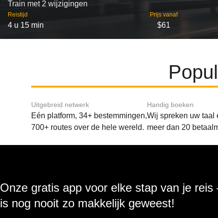
Train met 2 wijzigingen
Reistijd
Prijs vanaf
4 u 15 min
$61
Popul
Uitgebreid netwerk
Handig boeken
Eén platform, 34+ bestemmingen,
Wij spreken uw taal
700+ routes over de hele wereld.
meer dan 20 betaal
Onze gratis app voor elke stap van je reis
is nog nooit zo makkelijk geweest!