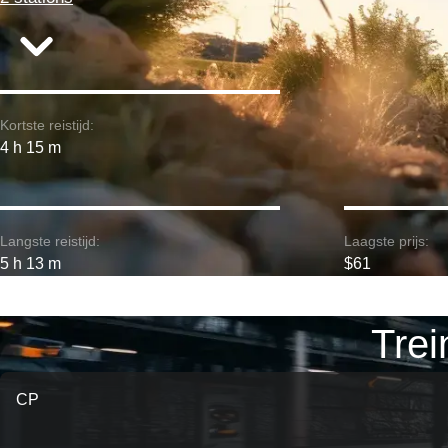
Kortste reistijd:
4 h 15 m
Langste reistijd:
Laagste prijs:
5 h 13 m
$61
Trei
CP