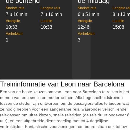
de ochtend
de middag
Snelste reis
Langste reis
Snelste reis
Langste re
7 u 16 min
7 u 16 min
6 u 51 min
8 u 13 m
Vroegste
Laatste
Vroegste
Laatste
10:33
10:33
12:46
15:08
Vertrekken
Vertrekken
1
3
Treininformatie van Leon naar Barcelona
Een van de beste keuzes om van Leon naar Barcelona te reizen is het
nemen van een snelle en moderne trein. Alle hogesnelheidstreinen
tussen de steden zijn ontworpen om de passagiers alles te bieden wat
ze nodig hebben voor een aangename reis, waaronder verschillende
reisklassen om uit te kiezen, snelle reistijden (de reis duurt ongeveer 8
uur), en een uitgebreide dienstregeling met tot 4 dagelijkse
vertrektijden. Fantastische voorzieningen aan boord staan ook tot uw