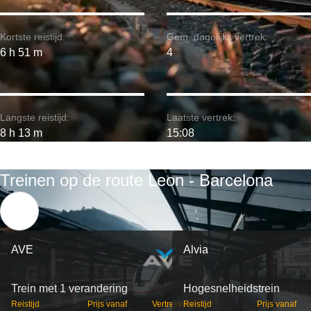
Kortste reistijd:
Gem. dagelijks vertrek:
6 h 51 m
4
Langste reistijd:
Laatste vertrek:
8 h 13 m
15:08
Treinen op de route Leon - Barcelona
AVE
Alvia
Trein met 1 verandering
Hogesnelheidstrein
Reistijd
Prijs vanaf
Vertrekken
Reistijd
Prijs vanaf