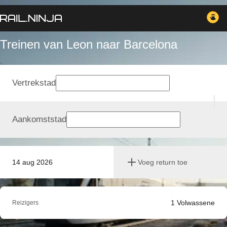
Treinen van Leon naar Barcelona
Vertrekstad
Aankomststad
14 aug 2026
Voeg return toe
1
Volwassene
Reizigers