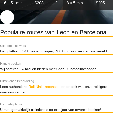
6 u 51 min
$208
2
8 u 5 min
$205
Populaire routes van Leon en Barcelona
Uitgebreid netwerk
Eén platform, 34+ bestemmingen, 700+ routes over de hele wereld.
Handig boeken
Wij spreken uw taal en bieden meer dan 20 betaalmethoden.
Uitstekende Beoordeling
Lees authentieke
Rail Ninja-recensies
en ontdek wat onze reizigers
over ons zeggen.
Flexibele planning
U kunt gemakkelijk treintickets tot een jaar van tevoren boeken!