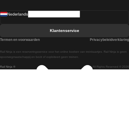
Treinen van Sevilla naar Madrid
Nederlands
Treinen van Barcelona naar Sevilla
Treinen van Faro naar Lissabon
Klantenservice
Treinen van Faro naar Porto
Termen en voorwaarden
Privacybeleidverklaring
Treinen van Praag naar Berlijn
Rail Ninja is een reserveringsservice voor het online boeken van treinkaartjes. Rail Ninja is geen
Treinen van Wenen naar Salzburg
spoorwegmaatschappij en bezit of exploiteert geen treinen.
Rail Ninja ®
All Rights Reserved © 2026
Treinen van Wenen naar Praag
Treinen van Wenen naar Boedapest
Treinen van Venetie naar Rome
Treinen van Venetie naar Florence
Treinen van Valencia naar Madrid
Treinen van Valencia naar Barcelona