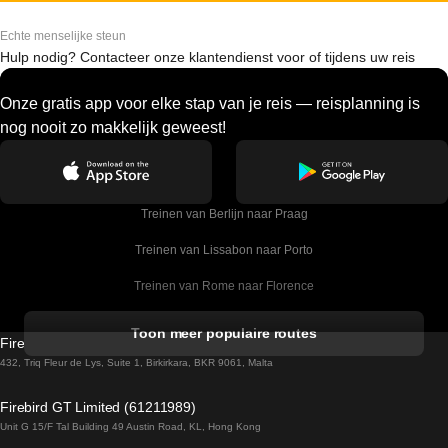
Echte menselijke steun
Hulp nodig? Contacteer onze klantendienst voor of tijdens uw reis
Onze gratis app voor elke stap van je reis — reisplanning is
nog nooit zo makkelijk geweest!
Treinen van Berlijn naar Praag
Treinen van Lissabon naar Porto
Treinen van Rome naar Florence
Treinen van Rome naar Venetie
Toon meer populaire routes
Firebird GT Limited (OC 1451)
Treinen van Sevilla naar Barcelona
432, Triq Fleur de Lys, Suite 1, Birkirkara, BKR 9061, Malta
Treinen van Dublin naar Belfast
Firebird GT Limited (61211989)
Unit G 15/F Tal Building 49 Austin Road, KL, Hong Kong
Treinen van Praag naar Wenen