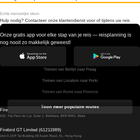
Echte menselijke steun
Hulp nodig? Contacteer onze klantendienst voor of tijdens uw reis
Onze gratis app voor elke stap van je reis — reisplanning is
nog nooit zo makkelijk geweest!
Treinen van Berlijn naar Praag
Treinen van Lissabon naar Porto
Treinen van Rome naar Florence
Treinen van Rome naar Venetie
Toon meer populaire routes
Firebird GT Limited (OC 1451)
Treinen van Sevilla naar Barcelona
432, Triq Fleur de Lys, Suite 1, Birkirkara, BKR 9061, Malta
Treinen van Dublin naar Belfast
Firebird GT Limited (61211989)
Unit G 15/F Tal Building 49 Austin Road, KL, Hong Kong
Treinen van Praag naar Wenen