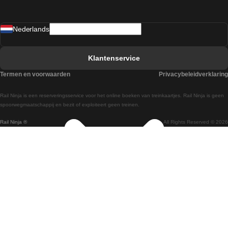
Treinen van Sevilla naar Madrid
Nederlands
Treinen van Barcelona naar Sevilla
Treinen van Faro naar Lissabon
Klantenservice
Treinen van Faro naar Porto
Termen en voorwaarden
Privacybeleidverklaring
Treinen van Praag naar Berlijn
Rail Ninja is een reserveringsservice voor het online boeken van treinkaartjes. Rail Ninja is geen
Treinen van Wenen naar Salzburg
spoorwegmaatschappij en bezit of exploiteert geen treinen.
Rail Ninja ®
All Rights Reserved © 2026
Treinen van Wenen naar Praag
Treinen van Wenen naar Boedapest
Treinen van Venetie naar Rome
Treinen van Venetie naar Florence
Treinen van Valencia naar Madrid
Treinen van Valencia naar Barcelona