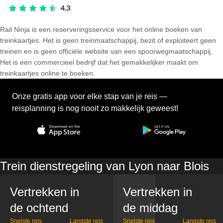
Rail Ninja is een reserveringsservice voor het online boeken van
treinkaartjes. Het is geen treinmaatschappij, bezit of exploiteert geen
treinen en is geen officiële website van een spoorwegmaatschappij.
Het is een commercieel bedrijf dat het gemakkelijker maakt om
treinkaartjes online te boeken.
Onze gratis app voor elke stap van je reis —
reisplanning is nog nooit zo makkelijk geweest!
Trein dienstregeling van Lyon naar Blois
Vertrekken in
Vertrekken in
de ochtend
de middag
Snelste reis
Langste reis
Snelste reis
Langste reis