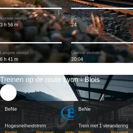
Kortste reistijd:
Gem. dagelijks vertrek:
3 h 56 m
24
Langste reistijd:
Laatste vertrek:
6 h 41 m
20:04
Treinen op de route Lyon - Blois
BeNe
BeNe
Hogesnelheidstrein
Trein met 1 verandering
Reistijd
Prijs vanaf
Vertrekken
Reistijd
Prijs vanaf