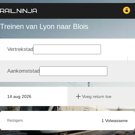
Treinen van Lyon naar Blois
Vertrekstad
Aankomststad
14 aug 2026
Voeg return toe
1
Volwassene
Reizigers