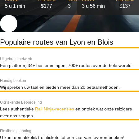
5 u 1 min
$177
3
3 u 56 min
$137
Populaire routes van Lyon en Blois
Uitgebreid netwerk
Eén platform, 34+ bestemmingen, 700+ routes over de hele wereld.
Handig boeken
Wij spreken uw taal en bieden meer dan 20 betaalmethoden.
Uitstekende Beoordeling
Lees authentieke
Rail Ninja-recensies
en ontdek wat onze reizigers
over ons zeggen.
Flexibele planning
U kunt gemakkelijk treintickets tot een jaar van tevoren boeken!