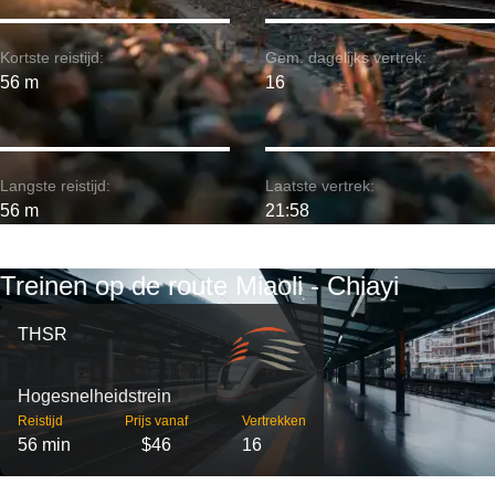
Kortste reistijd:
Gem. dagelijks vertrek:
56 m
16
Langste reistijd:
Laatste vertrek:
56 m
21:58
Treinen op de route Miaoli - Chiayi
THSR
Hogesnelheidstrein
Reistijd
Prijs vanaf
Vertrekken
56 min
$46
16