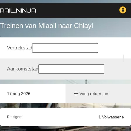
Treinen van Miaoli naar Chiayi
Vertrekstad
Aankomststad
17 aug 2026
Voeg return toe
1
Volwassene
Reizigers