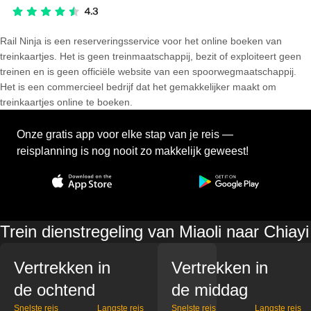
Rail Ninja is een reserveringsservice voor het online boeken van
treinkaartjes. Het is geen treinmaatschappij, bezit of exploiteert geen
treinen en is geen officiële website van een spoorwegmaatschappij.
Het is een commercieel bedrijf dat het gemakkelijker maakt om
treinkaartjes online te boeken.
Onze gratis app voor elke stap van je reis —
reisplanning is nog nooit zo makkelijk geweest!
Trein dienstregeling van Miaoli naar Chiayi
Vertrekken in
Vertrekken in
de ochtend
de middag
Snelste reis
Langste reis
Snelste reis
Langste reis