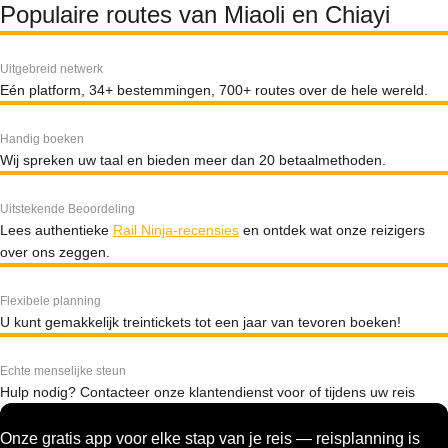
Populaire routes van Miaoli en Chiayi
Uitgebreid netwerk
Eén platform, 34+ bestemmingen, 700+ routes over de hele wereld.
Handig boeken
Wij spreken uw taal en bieden meer dan 20 betaalmethoden.
Uitstekende Beoordeling
Lees authentieke
Rail Ninja-recensies
en ontdek wat onze reizigers
over ons zeggen.
Flexibele planning
U kunt gemakkelijk treintickets tot een jaar van tevoren boeken!
Echte menselijke steun
Hulp nodig? Contacteer onze klantendienst voor of tijdens uw reis
Onze gratis app voor elke stap van je reis — reisplanning is