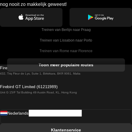
nog nooit zo makkelijk geweest!
Treinen van Berlijn naar Praag
Treinen van Lissabon naar Porto
Treinen van Rome naar Florence
Treinen van Rome naar Venetie
Toon meer populaire routes
Firebird GT Limited (OC 1451)
Treinen van Sevilla naar Barcelona
432, Triq Fleur de Lys, Suite 1, Birkirkara, BKR 9061, Malta
Treinen van Dublin naar Belfast
Firebird GT Limited (61211989)
Unit G 15/F Tal Building 49 Austin Road, KL, Hong Kong
Treinen van Praag naar Wenen
Treinen van Sevilla naar Madrid
Nederlands
Treinen van Barcelona naar Sevilla
Treinen van Faro naar Lissabon
Klantenservice