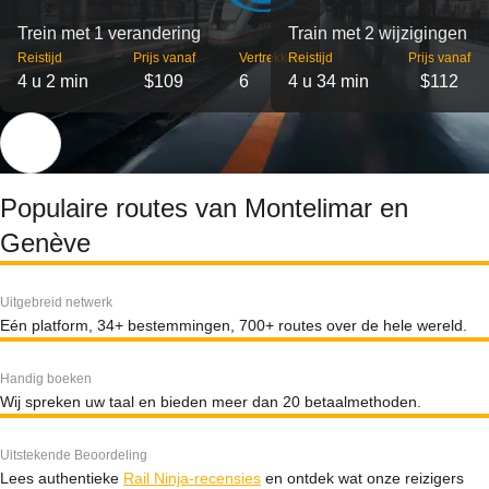
Trein met 1 verandering
Train met 2 wijzigingen
Reistijd
Prijs vanaf
Vertrekken
Reistijd
Prijs vanaf
4 u 2 min
$109
6
4 u 34 min
$112
Populaire routes van Montelimar en
Genève
Uitgebreid netwerk
Eén platform, 34+ bestemmingen, 700+ routes over de hele wereld.
Handig boeken
Wij spreken uw taal en bieden meer dan 20 betaalmethoden.
Uitstekende Beoordeling
Lees authentieke
Rail Ninja-recensies
en ontdek wat onze reizigers