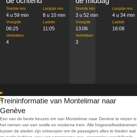
de ochtend
de middag
Snelste reis
Langste reis
Snelste reis
Langste reis
4 u 59 min
8 u 10 min
3 u 52 min
4 u 34 min
Vroegste
Laatste
Vroegste
Laatste
06:25
11:05
13:06
16:08
Vertrekken
Vertrekken
4
3
1
Treininformatie van Montelimar naar
2
Genève
Een van de beste keuzes om van Montelimar naar Genève te reizen is
het nemen van een snelle en moderne trein. Alle hogesnelheidstreinen
tussen de steden zijn ontworpen om de passagiers alles te bieden wat