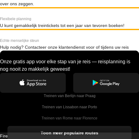
over ons zeggen.
Flexibele planning
U kunt gemakkelijk treintickets tot een jaar van tevoren boeken!
Echte menselijke steun
Hulp nodig? Contacteer onze klantendienst voor of tijdens uw reis
Onze gratis app voor elke stap van je reis — reisplanning is
nog nooit zo makkelijk geweest!
Treinen van Berlijn naar Praag
Treinen van Lissabon naar Porto
Treinen van Rome naar Florence
Treinen van Rome naar Venetie
Toon meer populaire routes
Firebird GT Limited (OC 1451)