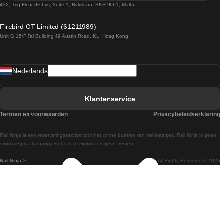
Treinen van Sevilla naar Barcelona
432, Triq Fleur de Lys, Suite 1, Birkirkara, BKR 9061, Malta
Treinen van Dublin naar Belfast
Firebird GT Limited (61211989)
Unit G 15/F Tal Building 49 Austin Road, KL, Hong Kong
Treinen van Praag naar Wenen
Treinen van Sevilla naar Madrid
Nederlands
Treinen van Barcelona naar Sevilla
Treinen van Faro naar Lissabon
Klantenservice
Treinen van Faro naar Porto
Termen en voorwaarden
Privacybeleidverklaring
Treinen van Praag naar Berlijn
Rail Ninja is een reserveringsservice voor het online boeken van treinkaartjes. Rail Ninja is geen
Treinen van Wenen naar Salzburg
spoorwegmaatschappij en bezit of exploiteert geen treinen.
Rail Ninja ®
All Rights Reserved © 2026
Treinen van Wenen naar Praag
Treinen van Wenen naar Boedapest
Treinen van Venetie naar Rome
Treinen van Venetie naar Florence