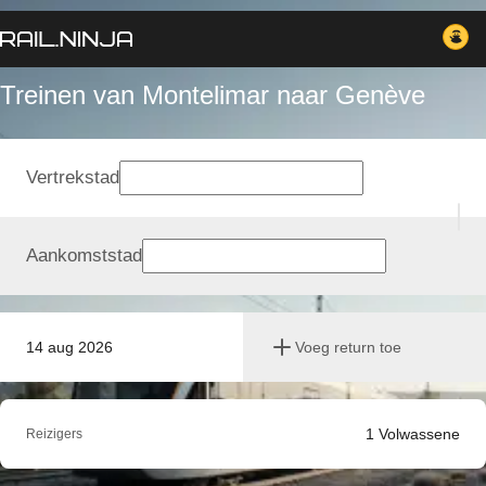
Treinen van Montelimar naar Genève
Vertrekstad
Aankomststad
14 aug 2026
Voeg return toe
1
Volwassene
Reizigers