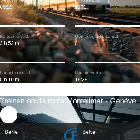
Vroegste vertrek:
Laagste prijs:
06:25
$101
Kortste reistijd:
Gem. dagelijks vertrek:
3 h 52 m
8
Langste reistijd:
Laatste vertrek:
8 h 10 m
18:29
Treinen op de route Montelimar - Genève
BeNe
BeNe