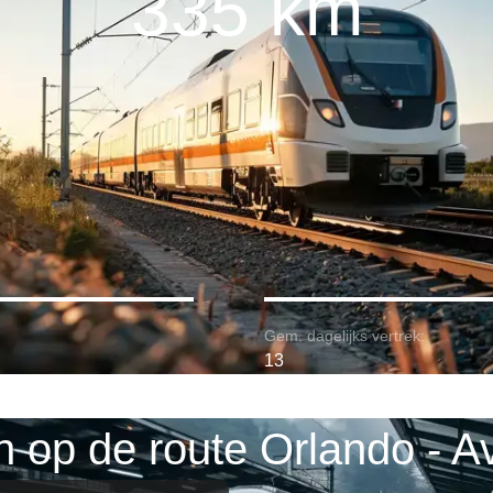
335 km
Gem. dagelijks vertrek:
13
n op de route Orlando - A