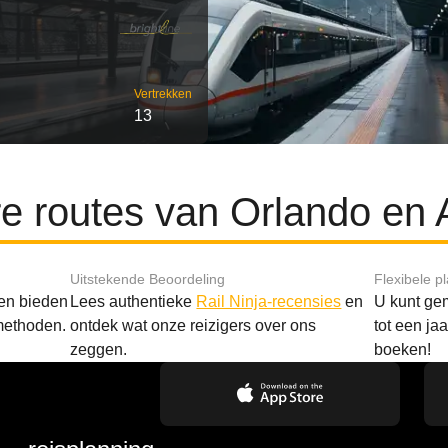
Vertrekken
13
re routes van Orlando en 
Uitstekende Beoordeling
Flexibele p
 en bieden
Lees authentieke
Rail Ninja-recensies
en
U kunt gem
methoden.
ontdek wat onze reizigers over ons
tot een ja
zeggen.
boeken!