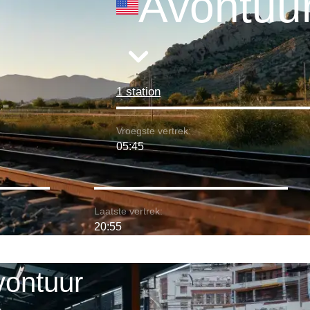
Avontuu
1 station
Vroegste vertrek:
05:45
Laatste vertrek:
20:55
vontuur