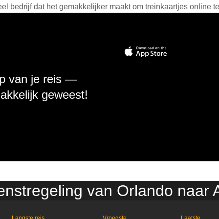
 bedrijf dat het gemakkelijker maakt om treinkaartjes online t
p van je reis —
makkelijk geweest!
ienstregeling van Orlando naar 
Langste reis
Vroegste
Laatste