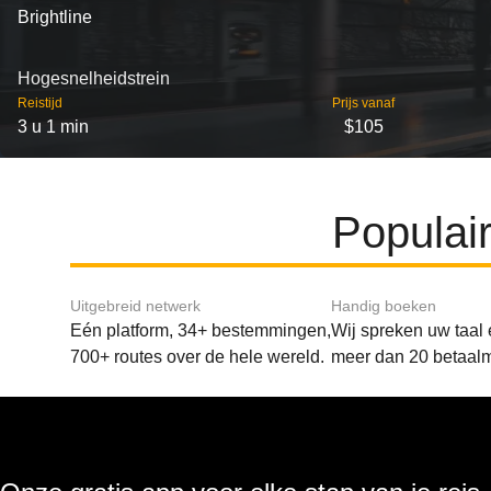
Brightline
Hogesnelheidstrein
Reistijd
Prijs vanaf
3 u 1 min
$105
Populai
Uitgebreid netwerk
Handig boeken
Eén platform, 34+ bestemmingen,
Wij spreken uw taal
700+ routes over de hele wereld.
meer dan 20 betaal