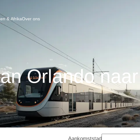
en & Afrika
Over ons
van Orlando naar
Aankomststad