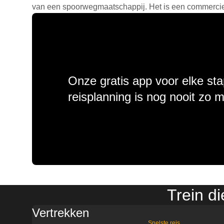
van een spoorwegmaatschappij. Het is een commercieel
Onze gratis app voor elke sta
reisplanning is nog nooit zo 
Trein d
Vertrekken
Snelste reis