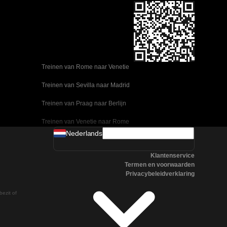
Treinen van Rome naar Venetie
Treinen van Sevilla naar Madrid
Treinen van Praag naar Berlijn
Treinen van Venetie naar Rome
Nederlands
Treinen van Ulsan naar Seoel
Klantenservice
Treinen van Sevilla naar Malaga
Termen en voorwaarden
Privacybeleidverklaring
Treinen van Seoel naar Changwon
bezit of
Treinen van Praag naar Boedapest
Treinen van Oslo naar Stockholm