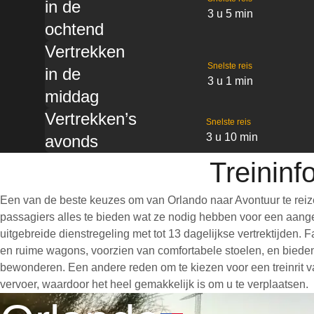
in de
3 u 5 min
ochtend
Vertrekken
Snelste reis
in de
3 u 1 min
middag
Vertrekken’s
Snelste reis
3 u 10 min
avonds
Treininf
Een van de beste keuzes om van Orlando naar Avontuur te reiz
passagiers alles te bieden wat ze nodig hebben voor een aangen
uitgebreide dienstregeling met tot 13 dagelijkse vertrektijden.
en ruime wagons, voorzien van comfortabele stoelen, en bieden
bewonderen. Een andere reden om te kiezen voor een treinrit va
vervoer, waardoor het heel gemakkelijk is om u te verplaatsen.