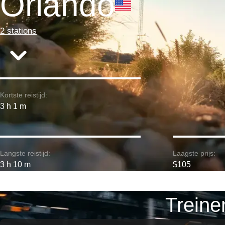
Orlando
2 stations
Kortste reistijd:
3 h 1 m
Langste reistijd:
Laagste prijs:
3 h 10 m
$105
Treine