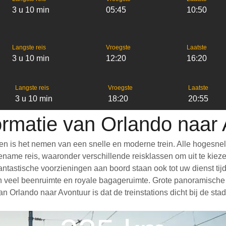
3 u 10 min
05:45
10:50
Langste reis
Vroegste
Laatste
3 u 10 min
12:20
16:20
Langste reis
Vroegste
Laatste
3 u 10 min
18:20
20:55
ormatie van Orlando naar
en is het nemen van een snelle en moderne trein. Alle hogesne
ame reis, waaronder verschillende reisklassen om uit te kiezen,
 Fantastische voorzieningen aan boord staan ook tot uw dienst ti
 veel beenruimte en royale bagageruimte. Grote panoramische r
n Orlando naar Avontuur is dat de treinstations dicht bij de st