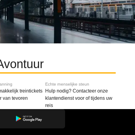
Avontuur
lanning
Echte menselijke steun
akkelijk treintickets
Hulp nodig? Contacteer onze
ar van tevoren
klantendienst voor of tijdens uw
reis