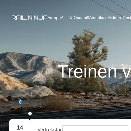
Europa
Azië & Oceanië
Amerika’s
Midden-Oost
Treinen 
Eénrichtingsverkeer
Retourvlucht
14
Vertrekstad