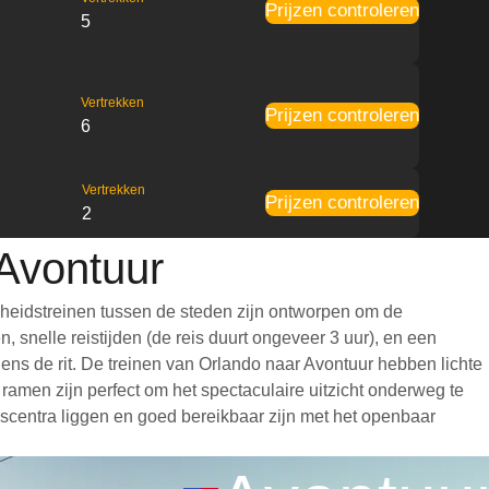
Prijzen controleren
5
Vertrekken
Prijzen controleren
6
Vertrekken
Prijzen controleren
2
 Avontuur
lheidstreinen tussen de steden zijn ontworpen om de
 snelle reistijden (de reis duurt ongeveer 3 uur), en een
jdens de rit. De treinen van Orlando naar Avontuur hebben lichte
amen zijn perfect om het spectaculaire uitzicht onderweg te
adscentra liggen en goed bereikbaar zijn met het openbaar