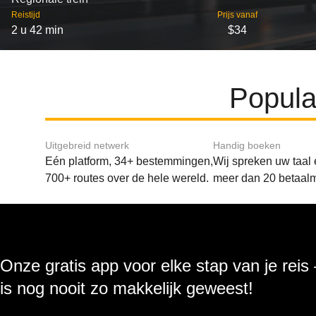
Reistijd
Prijs vanaf
2 u 42 min
$34
Popula
Uitgebreid netwerk
Handig boeken
Eén platform, 34+ bestemmingen,
Wij spreken uw taal
700+ routes over de hele wereld.
meer dan 20 betaal
Onze gratis app voor elke stap van je reis
is nog nooit zo makkelijk geweest!