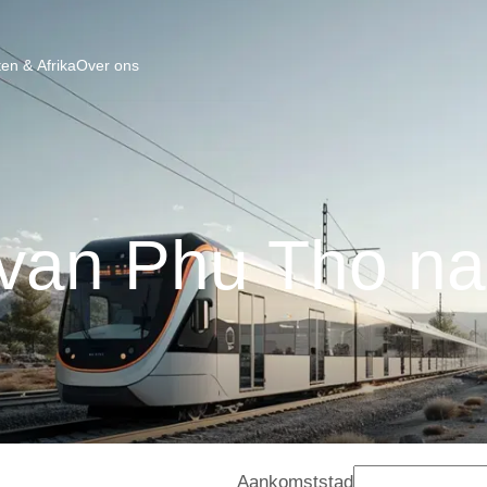
en & Afrika
Over ons
 van Phu Tho na
Aankomststad