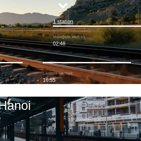
1 station
Vroegste vertrek:
02:48
Laatste vertrek:
16:55
 Hanoi