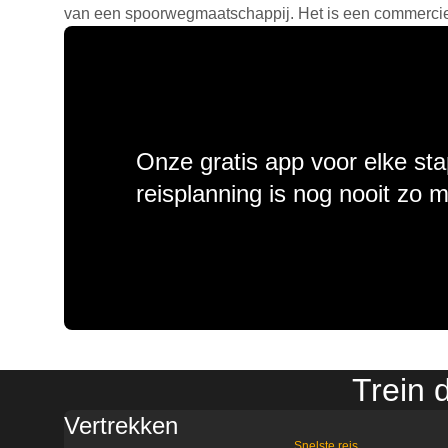
van een spoorwegmaatschappij. Het is een commercieel
Onze gratis app voor elke sta
reisplanning is nog nooit zo 
Trein 
Vertrekken
Snelste reis