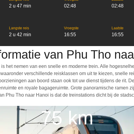
2 u 47 min
02:48
02:48
Langste reis
Vroegste
Laatste
2 u 42 min
16:55
16:55
nformatie van Phu Tho naa
is het nemen van een snelle en moderne trein. Alle hogesnelhe
aronder verschillende reisklassen om uit te kiezen, snelle reis
 voorzieningen aan boord staan ook tot uw dienst tijdens de rit.
nruimte en royale bagageruimte. Grote panoramische ramen zijn
n Phu Tho naar Hanoi is dat de treinstations dicht bij de stads
75 km