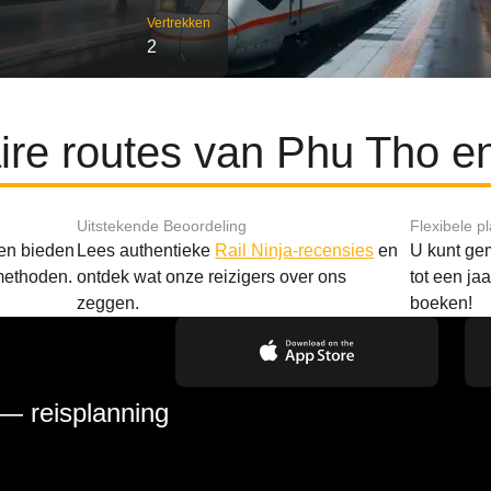
Vertrekken
2
ire routes van Phu Tho e
Uitstekende Beoordeling
Flexibele p
 en bieden
Lees authentieke
Rail Ninja-recensies
en
U kunt gem
methoden.
ontdek wat onze reizigers over ons
tot een ja
zeggen.
boeken!
 — reisplanning