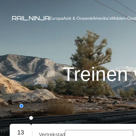
Europa
Azië & Oceanië
Amerika’s
Midden-Oost
Treinen
Eénrichtingsverkeer
Retourvlucht
13
Vertrekstad