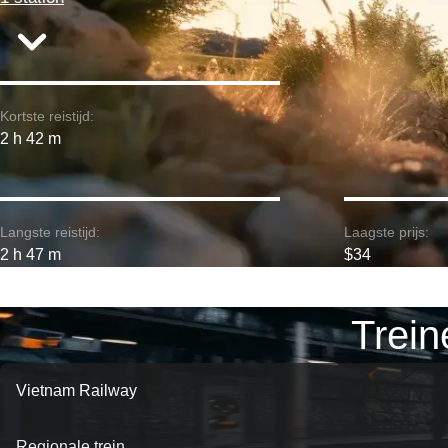
Kortste reistijd:
2 h 42 m
Langste reistijd:
Laagste prijs:
2 h 47 m
$34
Trein
Vietnam Railway
Regionale trein