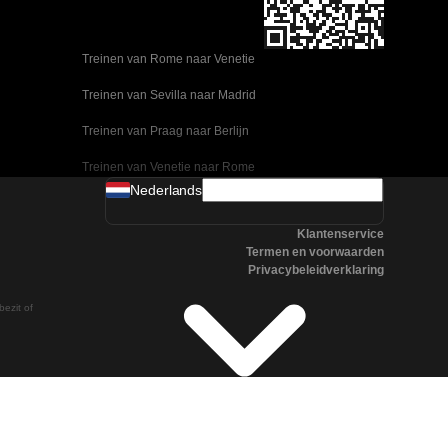
Treinen van Rome naar Venetie
Treinen van Sevilla naar Madrid
Treinen van Praag naar Berlijn
Treinen van Venetie naar Rome
Nederlands
Treinen van Ulsan naar Seoel
Klantenservice
Treinen van Sevilla naar Malaga
Termen en voorwaarden
Privacybeleidverklaring
Treinen van Seoel naar Changwon
bezit of
Treinen van Praag naar Boedapest
Treinen van Oslo naar Stockholm
Treinen van Napels naar Rome
Treinen van Madrid naar Valencia