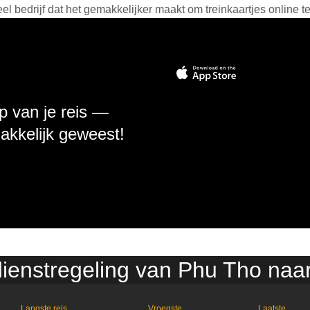
 bedrijf dat het gemakkelijker maakt om treinkaartjes online t
p van je reis —
makkelijk geweest!
dienstregeling van Phu Tho naa
Langste reis
Vroegste
Laatste