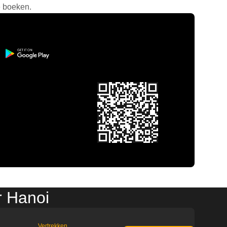
e boeken.
r Hanoi
Vertrekken