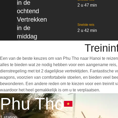
in de
2 u 47 min
ochtend
Vertrekken
Snelste reis
in de
2 u 42 min
middag
Treini
Een van de beste keuzes om van Phu Tho naar Hanoi te reizen 
alles te bieden wat ze nodig hebben voor een aangename reis, wa
dienstregeling met tot 2 dagelijkse vertrektijden. Fantastische
wagons, voorzien van comfortabele stoelen, en bieden veel bee
bewonderen. Een andere reden om te kiezen voor een treinrit va
waardoor het heel gemakkelijk is om u te verplaatsen.
Phu Tho
1 station