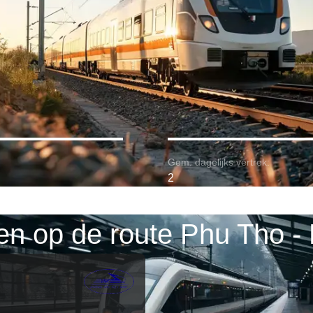
Gem. dagelijks vertrek:
2
en op de route Phu Tho -