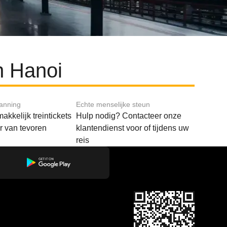
n Hanoi
lanning
Echte menselijke steun
akkelijk treintickets
Hulp nodig? Contacteer onze
ar van tevoren
klantendienst voor of tijdens uw
reis