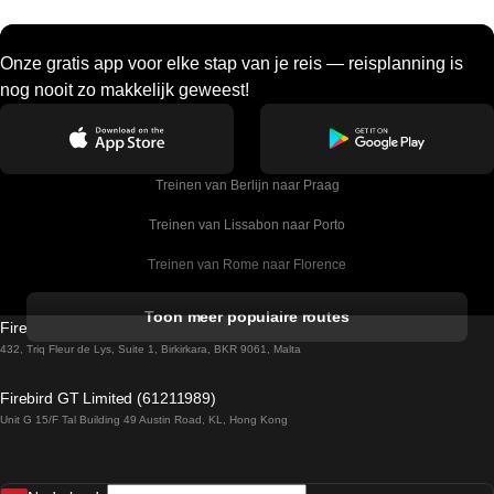
Onze gratis app voor elke stap van je reis — reisplanning is
nog nooit zo makkelijk geweest!
Treinen van Berlijn naar Praag
Treinen van Lissabon naar Porto
Treinen van Rome naar Florence
Treinen van Rome naar Venetie
Toon meer populaire routes
Firebird GT Limited (OC 1451)
Treinen van Sevilla naar Barcelona
432, Triq Fleur de Lys, Suite 1, Birkirkara, BKR 9061, Malta
Treinen van Dublin naar Belfast
Firebird GT Limited (61211989)
Unit G 15/F Tal Building 49 Austin Road, KL, Hong Kong
Treinen van Praag naar Wenen
Treinen van Sevilla naar Madrid