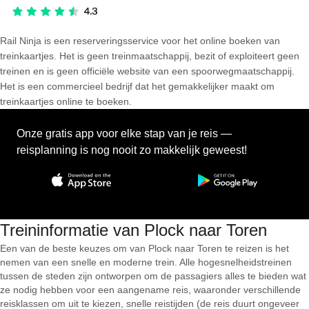
Rail Ninja is een reserveringsservice voor het online boeken van
treinkaartjes. Het is geen treinmaatschappij, bezit of exploiteert geen
treinen en is geen officiële website van een spoorwegmaatschappij.
Het is een commercieel bedrijf dat het gemakkelijker maakt om
treinkaartjes online te boeken.
Onze gratis app voor elke stap van je reis —
reisplanning is nog nooit zo makkelijk geweest!
Treininformatie van Plock naar Toren
Een van de beste keuzes om van Plock naar Toren te reizen is het
nemen van een snelle en moderne trein. Alle hogesnelheidstreinen
tussen de steden zijn ontworpen om de passagiers alles te bieden wat
ze nodig hebben voor een aangename reis, waaronder verschillende
reisklassen om uit te kiezen, snelle reistijden (de reis duurt ongeveer