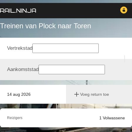
Treinen van Plock naar Toren
Vertrekstad
Aankomststad
14 aug 2026
Voeg return toe
1
Volwassene
Reizigers