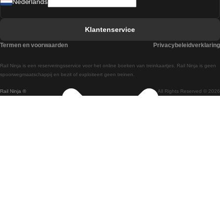
Nederlands
Treinen van Barcelona naar Sevilla
Treinen van Faro naar Lissabon
Klantenservice
Treinen van Faro naar Porto
Termen en voorwaarden
Privacybeleidverklaring
Treinen van Praag naar Berlijn
Rail Ninja is een reserveringsservice voor het online boeken van treinkaartjes. Rail Ninja is geen
Treinen van Wenen naar Salzburg
spoorwegmaatschappij en bezit of exploiteert geen treinen.
Rail Ninja ®
All Rights Reserved © 2026
Treinen van Wenen naar Praag
Treinen van Wenen naar Boedapest
Treinen van Venetie naar Rome
Treinen van Venetie naar Florence
Treinen van Valencia naar Madrid
Treinen van Valencia naar Barcelona
Treinen van Ulsan naar Seoel
Treinen van Sydney naar Canberra