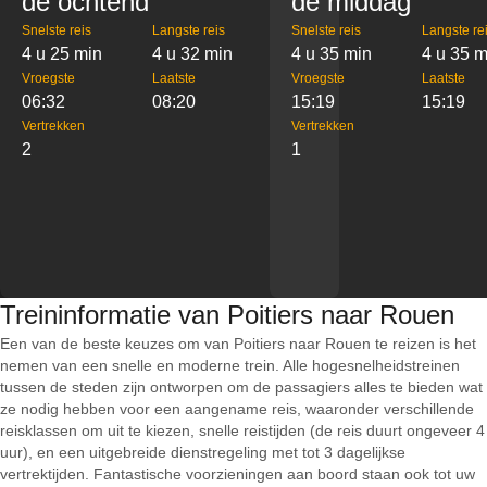
de ochtend
de middag
Snelste reis
Langste reis
Snelste reis
Langste re
4 u 25 min
4 u 32 min
4 u 35 min
4 u 35 m
Vroegste
Laatste
Vroegste
Laatste
06:32
08:20
15:19
15:19
Vertrekken
Vertrekken
2
1
Treininformatie van Poitiers naar Rouen
Een van de beste keuzes om van Poitiers naar Rouen te reizen is het
nemen van een snelle en moderne trein. Alle hogesnelheidstreinen
tussen de steden zijn ontworpen om de passagiers alles te bieden wat
ze nodig hebben voor een aangename reis, waaronder verschillende
reisklassen om uit te kiezen, snelle reistijden (de reis duurt ongeveer 4
uur), en een uitgebreide dienstregeling met tot 3 dagelijkse
vertrektijden. Fantastische voorzieningen aan boord staan ook tot uw