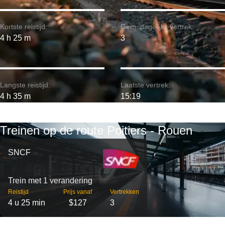
Kortste reistijd:
Gem. dagelijks vertrek:
4 h 25 m
3
Langste reistijd:
Laatste vertrek:
4 h 35 m
15:19
Treinen op de route Poitiers - Rouen
SNCF
Trein met 1 verandering
Reistijd
Prijs vanaf
Vertrekken
4 u 25 min
$127
3