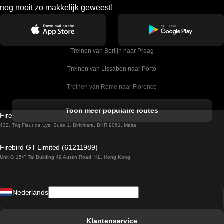
nog nooit zo makkelijk geweest!
Treinen van Berlijn naar Praag
Treinen van Lissabon naar Porto
Treinen van Rome naar Florence
Treinen van Rome naar Venetie
Toon meer populaire routes
Firebird GT Limited (OC 1451)
Treinen van Sevilla naar Barcelona
432, Triq Fleur de Lys, Suite 1, Birkirkara, BKR 9061, Malta
Treinen van Dublin naar Belfast
Firebird GT Limited (61211989)
Unit G 15/F Tal Building 49 Austin Road, KL, Hong Kong
Treinen van Praag naar Wenen
Treinen van Sevilla naar Madrid
Nederlands
Treinen van Barcelona naar Sevilla
Treinen van Faro naar Lissabon
Klantenservice