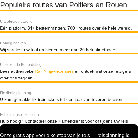
Populaire routes van Poitiers en Rouen
Uitgebreid netwerk
Eén platform, 34+ bestemmingen, 700+ routes over de hele wereld.
Handig boeken
Wij spreken uw taal en bieden meer dan 20 betaalmethoden.
Uitstekende Beoordeling
Lees authentieke
Rail Ninja-recensies
en ontdek wat onze reizigers
over ons zeggen.
Flexibele planning
U kunt gemakkelijk treintickets tot een jaar van tevoren boeken!
Echte menselijke steun
Hulp nodig? Contacteer onze klantendienst voor of tijdens uw reis
Onze gratis app voor elke stap van je reis — reisplanning is