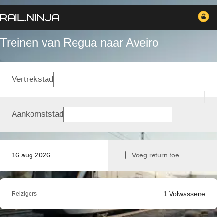
Treinen van Regua naar Aveiro
Vertrekstad
Aankomststad
16 aug 2026
Voeg return toe
1
Volwassene
Reizigers