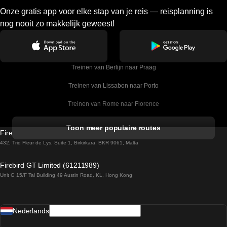
Onze gratis app voor elke stap van je reis — reisplanning is
nog nooit zo makkelijk geweest!
Treinen van Berlijn naar Praag
Treinen van Lissabon naar Porto
Treinen van Rome naar Florence
Treinen van Rome naar Venetie
Toon meer populaire routes
Firebird GT Limited (OC 1451)
Treinen van Sevilla naar Barcelona
432, Triq Fleur de Lys, Suite 1, Birkirkara, BKR 9061, Malta
Treinen van Dublin naar Belfast
Firebird GT Limited (61211989)
Unit G 15/F Tal Building 49 Austin Road, KL, Hong Kong
Treinen van Praag naar Wenen
Treinen van Sevilla naar Madrid
Nederlands
Treinen van Barcelona naar Sevilla