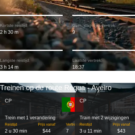
Kortste reistijd:
Gem. dagelijks vertrek:
2 h 30 m
9
Langste reistijd:
Laatste vertrek:
3 h 14 m
18:37
Treinen op de route Regua - Aveiro
CP
CP
Trein met 1 verandering
Train met 2 wijzigingen
Reistijd
Prijs vanaf
Vertrekken
Reistijd
Prijs vanaf
2 u 30 min
$44
7
3 u 11 min
$43