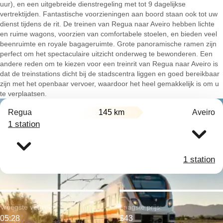
uur), en een uitgebreide dienstregeling met tot 9 dagelijkse
vertrektijden. Fantastische voorzieningen aan boord staan ook tot uw
dienst tijdens de rit. De treinen van Regua naar Aveiro hebben lichte
en ruime wagons, voorzien van comfortabele stoelen, en bieden veel
beenruimte en royale bagageruimte. Grote panoramische ramen zijn
perfect om het spectaculaire uitzicht onderweg te bewonderen. Een
andere reden om te kiezen voor een treinrit van Regua naar Aveiro is
dat de treinstations dicht bij de stadscentra liggen en goed bereikbaar
zijn met het openbaar vervoer, waardoor het heel gemakkelijk is om u
te verplaatsen.
Regua
145 km
Aveiro
1 station
1 station
Vroegste vertrek:
Laagste prijs:
05:28
$43