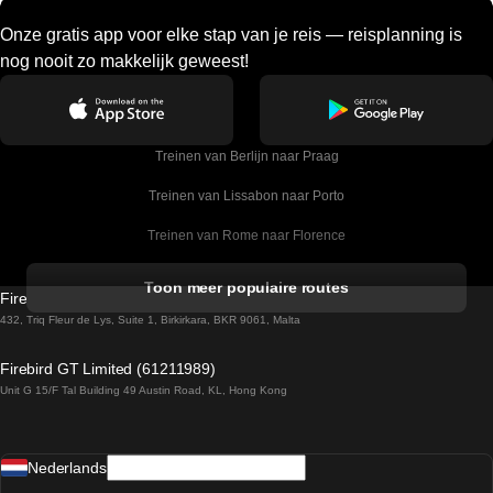
Onze gratis app voor elke stap van je reis — reisplanning is
nog nooit zo makkelijk geweest!
Treinen van Berlijn naar Praag
Treinen van Lissabon naar Porto
Treinen van Rome naar Florence
Treinen van Rome naar Venetie
Toon meer populaire routes
Firebird GT Limited (OC 1451)
Treinen van Sevilla naar Barcelona
432, Triq Fleur de Lys, Suite 1, Birkirkara, BKR 9061, Malta
Treinen van Dublin naar Belfast
Firebird GT Limited (61211989)
Unit G 15/F Tal Building 49 Austin Road, KL, Hong Kong
Treinen van Praag naar Wenen
Treinen van Sevilla naar Madrid
Nederlands
Treinen van Barcelona naar Sevilla