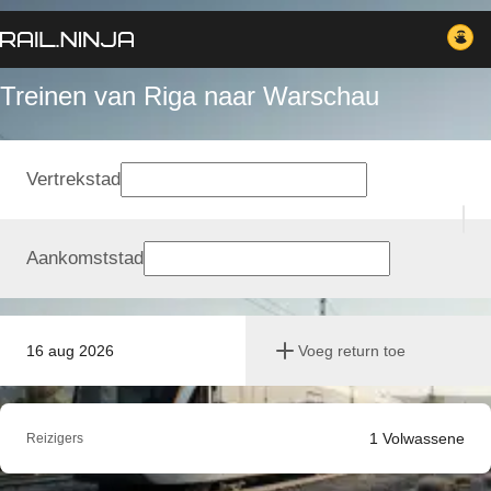
Treinen van Riga naar Warschau
Vertrekstad
Aankomststad
16 aug 2026
Voeg return toe
1
Volwassene
Reizigers