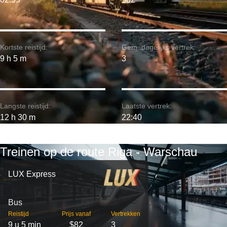
Kortste reistijd:
Gem. dagelijks vertrek:
9 h 5 m
3
Langste reistijd:
Laatste vertrek:
12 h 30 m
22:40
Treinen op de route Riga - Warschau
LUX Express
Bus
Reistijd
Prijs vanaf
Vertrekken
9 u 5 min
$82
3