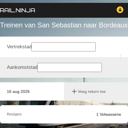
Treinen van San Sebastian naar Bordeaux
Vertrekstad
Aankomststad
16 aug 2026
Voeg return toe
1
Volwassene
Reizigers