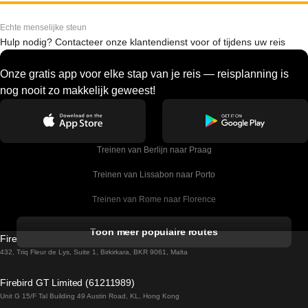
Echte menselijke steun
Hulp nodig? Contacteer onze klantendienst voor of tijdens uw reis
Onze gratis app voor elke stap van je reis — reisplanning is
nog nooit zo makkelijk geweest!
Treinen van Berlijn naar Praag
Treinen van Lissabon naar Porto
Treinen van Rome naar Florence
Treinen van Rome naar Venetie
Toon meer populaire routes
Firebird GT Limited (OC 1451)
Treinen van Sevilla naar Barcelona
432, Triq Fleur de Lys, Suite 1, Birkirkara, BKR 9061, Malta
Treinen van Dublin naar Belfast
Firebird GT Limited (61211989)
Unit G 15/F Tal Building 49 Austin Road, KL, Hong Kong
Treinen van Praag naar Wenen