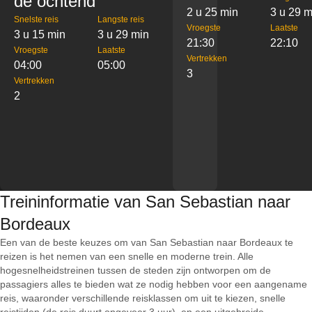
de ochtend
2 u 25 min
3 u 29 m
Snelste reis
Langste reis
Vroegste
Laatste
3 u 15 min
3 u 29 min
21:30
22:10
Vroegste
Laatste
Vertrekken
04:00
05:00
3
Vertrekken
2
Treininformatie van San Sebastian naar
Bordeaux
Een van de beste keuzes om van San Sebastian naar Bordeaux te
reizen is het nemen van een snelle en moderne trein. Alle
hogesnelheidstreinen tussen de steden zijn ontworpen om de
passagiers alles te bieden wat ze nodig hebben voor een aangename
reis, waaronder verschillende reisklassen om uit te kiezen, snelle