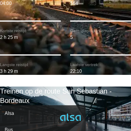
04:00
$64
Kortste reistijd:
Gem. dagelijks vertrek:
2 h 25 m
5
Langste reistijd:
Laatste vertrek:
3 h 29 m
22:10
Treinen op de route San Sebastian -
Bordeaux
Alsa
Bus