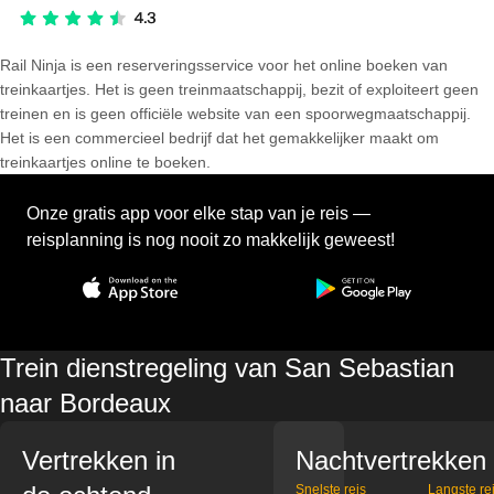
Rail Ninja is een reserveringsservice voor het online boeken van
treinkaartjes. Het is geen treinmaatschappij, bezit of exploiteert geen
treinen en is geen officiële website van een spoorwegmaatschappij.
Het is een commercieel bedrijf dat het gemakkelijker maakt om
treinkaartjes online te boeken.
Onze gratis app voor elke stap van je reis —
reisplanning is nog nooit zo makkelijk geweest!
Trein dienstregeling van San Sebastian
naar Bordeaux
Vertrekken in
Nachtvertrekken
Snelste reis
Langste re