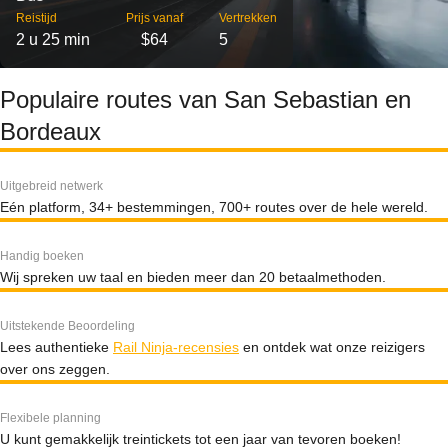
Reistijd
Prijs vanaf
Vertrekken
2 u 25 min
$64
5
Populaire routes van San Sebastian en
Bordeaux
Uitgebreid netwerk
Eén platform, 34+ bestemmingen, 700+ routes over de hele wereld.
Handig boeken
Wij spreken uw taal en bieden meer dan 20 betaalmethoden.
Uitstekende Beoordeling
Lees authentieke
Rail Ninja-recensies
en ontdek wat onze reizigers
over ons zeggen.
Flexibele planning
U kunt gemakkelijk treintickets tot een jaar van tevoren boeken!