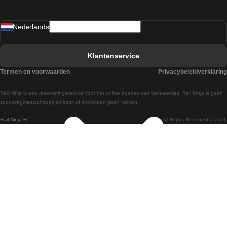
Treinen van Sevilla naar Madrid
Nederlands
Treinen van Barcelona naar Sevilla
Treinen van Faro naar Lissabon
Klantenservice
Treinen van Faro naar Porto
Termen en voorwaarden
Privacybeleidverklaring
Treinen van Praag naar Berlijn
Rail Ninja is een reserveringsservice voor het online boeken van treinkaartjes. Rail Ninja is geen
Treinen van Wenen naar Salzburg
spoorwegmaatschappij en bezit of exploiteert geen treinen.
Rail Ninja ®
All Rights Reserved © 2026
Treinen van Wenen naar Praag
Treinen van Wenen naar Boedapest
Treinen van Venetie naar Rome
Treinen van Venetie naar Florence
Treinen van Valencia naar Madrid
Treinen van Valencia naar Barcelona