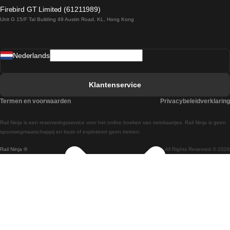
Treinen van Dublin naar Belfast
Firebird GT Limited (61211989)
Unit G 15/F Tal Building 49 Austin Road, KL, Hong Kong
Treinen van Praag naar Wenen
Treinen van Sevilla naar Madrid
Nederlands
Treinen van Barcelona naar Sevilla
Treinen van Faro naar Lissabon
Klantenservice
Treinen van Faro naar Porto
Termen en voorwaarden
Privacybeleidverklaring
Treinen van Praag naar Berlijn
Rail Ninja is een reserveringsservice voor het online boeken van treinkaartjes. Rail Ninja is geen
Treinen van Wenen naar Salzburg
spoorwegmaatschappij en bezit of exploiteert geen treinen.
Rail Ninja ®
All Rights Reserved © 2026
Treinen van Wenen naar Praag
Treinen van Wenen naar Boedapest
Treinen van Venetie naar Rome
Treinen van Venetie naar Florence
Treinen van Valencia naar Madrid