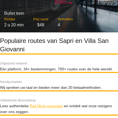
Bullet trein
Reistijd
Prijs vanaf
Vertrekken
2 u 20 min
$48
4
Populaire routes van Sapri en Villa San
Giovanni
Uitgebreid netwerk
Eén platform, 34+ bestemmingen, 700+ routes over de hele wereld.
Handig boeken
Wij spreken uw taal en bieden meer dan 20 betaalmethoden.
Uitstekende Beoordeling
Lees authentieke
Rail Ninja-recensies
en ontdek wat onze reizigers
over ons zeggen.