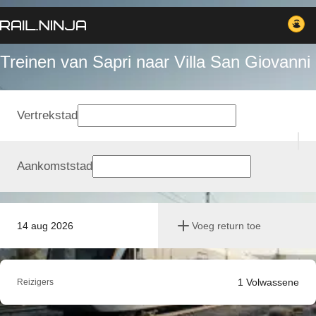
Treinen van Sapri naar Villa San Giovanni
Vertrekstad
Aankomststad
14 aug 2026
Voeg return toe
1
Volwassene
Reizigers