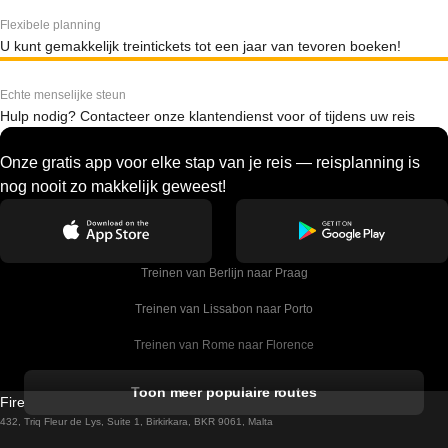
Flexibele planning
U kunt gemakkelijk treintickets tot een jaar van tevoren boeken!
Echte menselijke steun
Hulp nodig? Contacteer onze klantendienst voor of tijdens uw reis
Onze gratis app voor elke stap van je reis — reisplanning is
nog nooit zo makkelijk geweest!
Treinen van Berlijn naar Praag
Treinen van Lissabon naar Porto
Treinen van Rome naar Florence
Treinen van Rome naar Venetie
Toon meer populaire routes
Firebird GT Limited (OC 1451)
Treinen van Sevilla naar Barcelona
432, Triq Fleur de Lys, Suite 1, Birkirkara, BKR 9061, Malta