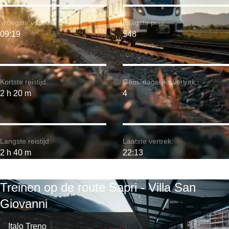
Vroegste vertrek:
Laagste prijs:
09:19
$48
Kortste reistijd:
Gem. dagelijks vertrek:
2 h 20 m
4
Langste reistijd:
Laatste vertrek:
2 h 40 m
22:13
Treinen op de route Sapri - Villa San
Giovanni
Italo Treno