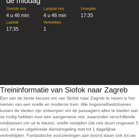
de middag
Snelste reis
Langste reis
Vroegste
4 u 46 min
4 u 46 min
17:35
Laatste
Vertrekken
17:35
1
Treininformatie van Siofok naar Zagreb
Een van de beste keuzes om van Siofok naar Zagreb te reizen is het
nemen van een snelle en moderne trein. Alle hogesnelheidstreinen
tussen de steden zijn ontworpen om de passagiers alles te bieden wat
ze nodig hebben voor een aangename reis, waaronder verschillende
reisklassen om uit te kiezen, snelle reistijden (de reis duurt ongeveer 5
uur), en een uitgebreide dienstregeling met tot 1 dagelijkse
vertrektijden. Fantastische voorzieningen aan boord staan ook tot uw