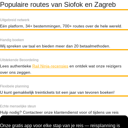
Populaire routes van Siofok en Zagreb
Uitgebreid netwerk
Eén platform, 34+ bestemmingen, 700+ routes over de hele wereld.
Handig boeken
Wij spreken uw taal en bieden meer dan 20 betaalmethoden.
Uitstekende Beoordeling
Lees authentieke
Rail Ninja-recensies
en ontdek wat onze reizigers
over ons zeggen.
Flexibele planning
U kunt gemakkelijk treintickets tot een jaar van tevoren boeken!
Echte menselijke steun
Hulp nodig? Contacteer onze klantendienst voor of tijdens uw reis
Onze gratis app voor elke stap van je reis — reisplanning is