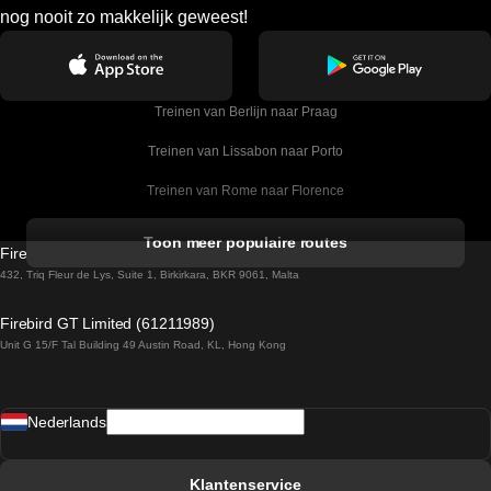
nog nooit zo makkelijk geweest!
Treinen van Berlijn naar Praag
Treinen van Lissabon naar Porto
Treinen van Rome naar Florence
Treinen van Rome naar Venetie
Toon meer populaire routes
Firebird GT Limited (OC 1451)
Treinen van Sevilla naar Barcelona
432, Triq Fleur de Lys, Suite 1, Birkirkara, BKR 9061, Malta
Treinen van Dublin naar Belfast
Firebird GT Limited (61211989)
Unit G 15/F Tal Building 49 Austin Road, KL, Hong Kong
Treinen van Praag naar Wenen
Treinen van Sevilla naar Madrid
Nederlands
Treinen van Barcelona naar Sevilla
Treinen van Faro naar Lissabon
Klantenservice