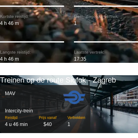
Kortste reistijd:
Gem. dagelijks vertrek:
4 h 46 m
1
Langste reistijd:
Laatste vertrek:
4 h 46 m
17:35
Treinen op de route Siofok - Zagreb
MAV
Intercity-trein
Reistijd
Prijs vanaf
Vertrekken
4 u 46 min
$40
1