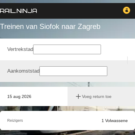
Treinen van Siofok naar Zagreb
Vertrekstad
Aankomststad
15 aug 2026
Voeg return toe
1
Volwassene
Reizigers