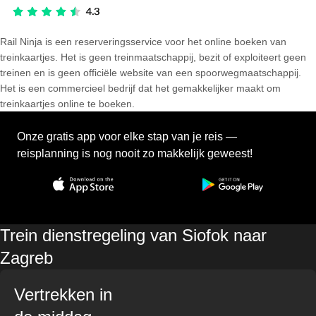
Rail Ninja is een reserveringsservice voor het online boeken van
treinkaartjes. Het is geen treinmaatschappij, bezit of exploiteert geen
treinen en is geen officiële website van een spoorwegmaatschappij.
Het is een commercieel bedrijf dat het gemakkelijker maakt om
treinkaartjes online te boeken.
Onze gratis app voor elke stap van je reis —
reisplanning is nog nooit zo makkelijk geweest!
Trein dienstregeling van Siofok naar
Zagreb
Vertrekken in