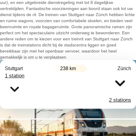
uur), en een uitgebreide dienstregeling met tot 8 dagelijkse
vertrektijden. Fantastische voorzieningen aan boord staan ook tot uw
dienst tijdens de rit. De treinen van Stuttgart naar Zürich hebben lichte
en ruime wagons, voorzien van comfortabele stoelen, en bieden veel
beenruimte en royale bagageruimte. Grote panoramische ramen zijn
perfect om het spectaculaire uitzicht onderweg te bewonderen. Een
andere reden om te kiezen voor een treinrit van Stuttgart naar Zürich
is dat de treinstations dicht bij de stadscentra liggen en goed
bereikbaar zijn met het openbaar vervoer, waardoor het heel
gemakkelijk is om u te verplaatsen.
Stuttgart
238 km
Zürich
1 station
2 stations
Vroegste vertrek:
Laagste prijs:
06:16
$78