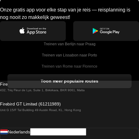
Onze gratis app voor elke stap van je reis — reisplanning is
nog nooit zo makkelijk geweest!
Treinen van Berlijn naar Praag
Treinen van Lissabon naar Porto
Treinen van Rome naar Florence
Treinen van Rome naar Venetie
Toon meer populaire routes
Firebird GT Limited (OC 1451)
Treinen van Sevilla naar Barcelona
432, Triq Fleur de Lys, Suite 1, Birkirkara, BKR 9061, Malta
Treinen van Dublin naar Belfast
Firebird GT Limited (61211989)
Unit G 15/F Tal Building 49 Austin Road, KL, Hong Kong
Treinen van Praag naar Wenen
Treinen van Sevilla naar Madrid
Nederlands
Treinen van Barcelona naar Sevilla