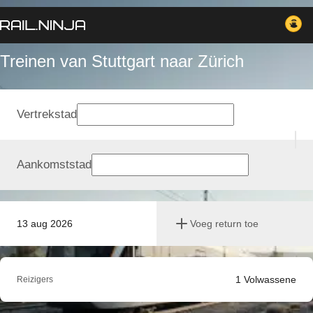
Treinen van Stuttgart naar Zürich
Vertrekstad
Aankomststad
13 aug 2026
Voeg return toe
1
Volwassene
Reizigers