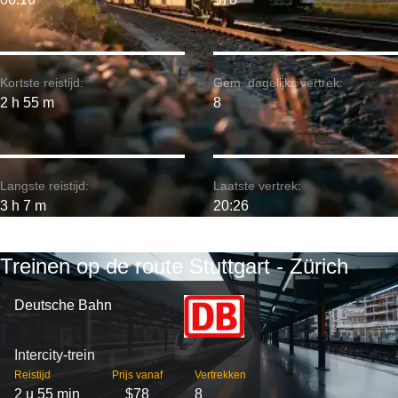
Kortste reistijd:
Gem. dagelijks vertrek:
2 h 55 m
8
Langste reistijd:
Laatste vertrek:
3 h 7 m
20:26
Treinen op de route Stuttgart - Zürich
Deutsche Bahn
Intercity-trein
Reistijd
Prijs vanaf
Vertrekken
2 u 55 min
$78
8