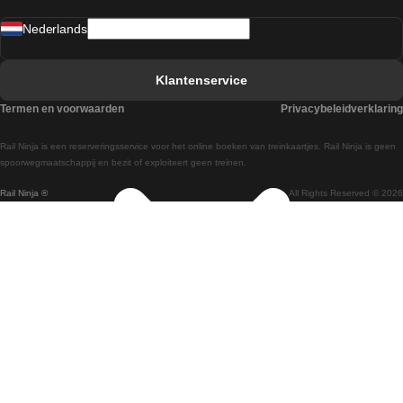
Treinen van Sevilla naar Madrid
Nederlands
Treinen van Barcelona naar Sevilla
Treinen van Faro naar Lissabon
Klantenservice
Treinen van Faro naar Porto
Termen en voorwaarden
Privacybeleidverklaring
Treinen van Praag naar Berlijn
Rail Ninja is een reserveringsservice voor het online boeken van treinkaartjes. Rail Ninja is geen
Treinen van Wenen naar Salzburg
spoorwegmaatschappij en bezit of exploiteert geen treinen.
Rail Ninja ®
All Rights Reserved © 2026
Treinen van Wenen naar Praag
Treinen van Wenen naar Boedapest
Treinen van Venetie naar Rome
Treinen van Venetie naar Florence
Treinen van Valencia naar Madrid
Treinen van Valencia naar Barcelona
Treinen van Ulsan naar Seoel