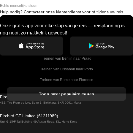
Echte menselijke steun
Hulp nodig? Contacteer onze klantendienst voor of tijdens uw reis
Onze gratis app voor elke stap van je reis — reisplanning is
nog nooit zo makkelijk geweest!
Treinen van Berlijn naar Praag
Treinen van Lissabon naar Porto
Treinen van Rome naar Florence
Treinen van Rome naar Venetie
Toon meer populaire routes
Firebird GT Limited (OC 1451)
Treinen van Sevilla naar Barcelona
432, Triq Fleur de Lys, Suite 1, Birkirkara, BKR 9061, Malta
Treinen van Dublin naar Belfast
Firebird GT Limited (61211989)
Unit G 15/F Tal Building 49 Austin Road, KL, Hong Kong
Treinen van Praag naar Wenen