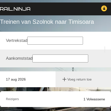
Treinen van Szolnok naar Timisoara
Vertrekstad
Aankomststad
17 aug 2026
Voeg return toe
1
Volwassene
Reizigers