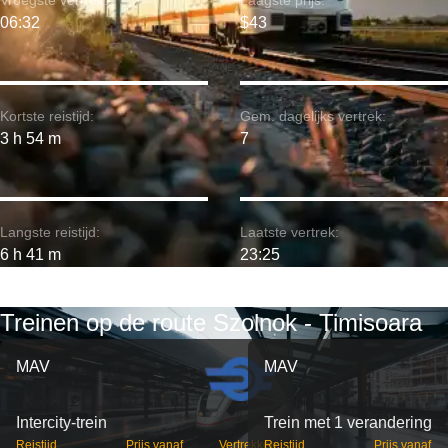
Vroegste vertrek:
Laagste prijs:
06:32
$43
Kortste reistijd:
Gem. dagelijks vertrek:
3 h 54 m
7
Langste reistijd:
Laatste vertrek:
6 h 41 m
23:25
Treinen op de route Szolnok - Timisoara
MAV
MAV
Intercity-trein
Trein met 1 verandering
Reistijd
Prijs vanaf
Vertrekken
Reistijd
Prijs vanaf