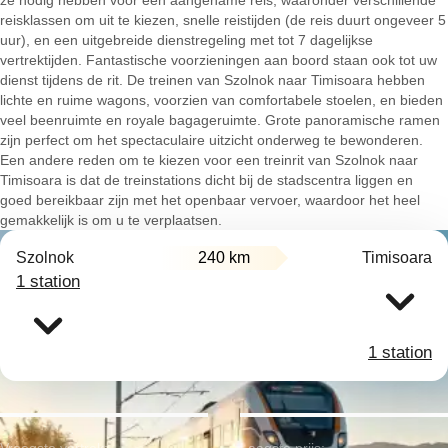
ze nodig hebben voor een aangename reis, waaronder verschillende
reisklassen om uit te kiezen, snelle reistijden (de reis duurt ongeveer 5
uur), en een uitgebreide dienstregeling met tot 7 dagelijkse
vertrektijden. Fantastische voorzieningen aan boord staan ook tot uw
dienst tijdens de rit. De treinen van Szolnok naar Timisoara hebben
lichte en ruime wagons, voorzien van comfortabele stoelen, en bieden
veel beenruimte en royale bagageruimte. Grote panoramische ramen
zijn perfect om het spectaculaire uitzicht onderweg te bewonderen.
Een andere reden om te kiezen voor een treinrit van Szolnok naar
Timisoara is dat de treinstations dicht bij de stadscentra liggen en
goed bereikbaar zijn met het openbaar vervoer, waardoor het heel
gemakkelijk is om u te verplaatsen.
Szolnok
240 km
Timisoara
1 station
1 station