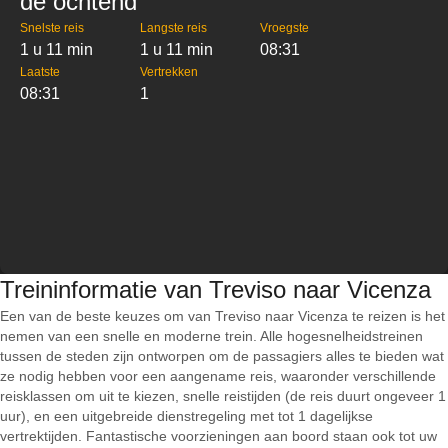
de ochtend
Snelste reis
Langste reis
Vroegste
1 u 11 min
1 u 11 min
08:31
Laatste
Vertrekken
08:31
1
Treininformatie van Treviso naar Vicenza
Een van de beste keuzes om van Treviso naar Vicenza te reizen is het
nemen van een snelle en moderne trein. Alle hogesnelheidstreinen
tussen de steden zijn ontworpen om de passagiers alles te bieden wat
ze nodig hebben voor een aangename reis, waaronder verschillende
reisklassen om uit te kiezen, snelle reistijden (de reis duurt ongeveer 1
uur), en een uitgebreide dienstregeling met tot 1 dagelijkse
vertrektijden. Fantastische voorzieningen aan boord staan ook tot uw