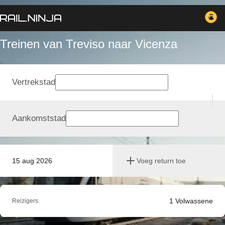
Treinen van Treviso naar Vicenza
Vertrekstad
Aankomststad
15 aug 2026
Voeg return toe
1
Volwassene
Reizigers