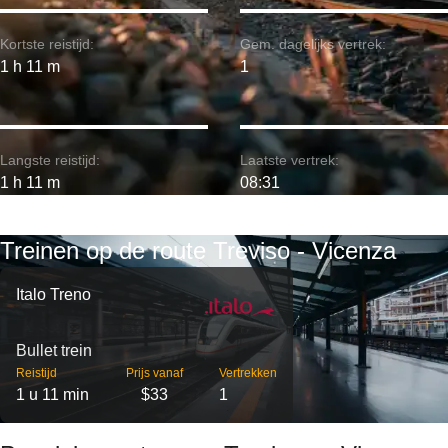
Kortste reistijd:
Gem. dagelijks vertrek:
1 h 11 m
1
Langste reistijd:
Laatste vertrek:
1 h 11 m
08:31
Treinen op de route Treviso - Vicenza
Italo Treno
Bullet trein
Reistijd
Prijs vanaf
Vertrekken
1 u 11 min
$33
1