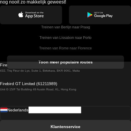
nog nooit zo makkelijk geweest!
Treinen van Berlijn naar Praag
Treinen van Lissabon naar Porto
Treinen van Rome naar Florence
Treinen van Rome naar Venetie
Toon meer populaire routes
Firebird GT Limited (OC 1451)
Treinen van Sevilla naar Barcelona
432, Triq Fleur de Lys, Suite 1, Birkirkara, BKR 9061, Malta
Treinen van Dublin naar Belfast
Firebird GT Limited (61211989)
Unit G 15/F Tal Building 49 Austin Road, KL, Hong Kong
Treinen van Praag naar Wenen
Treinen van Sevilla naar Madrid
Nederlands
Treinen van Barcelona naar Sevilla
Treinen van Faro naar Lissabon
Klantenservice