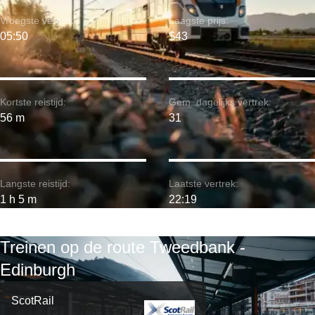
Vroegste vertrek:
Laagste prijs:
05:50
$43
Kortste reistijd:
Gem. dagelijks vertrek:
56 m
31
Langste reistijd:
Laatste vertrek:
1 h 5 m
22:19
Treinen op de route Tweedbank -
Edinburgh
ScotRail