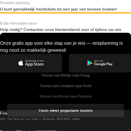
Flexibele planning
U kunt gemakkelijk treintickets tot een jaar van tevoren boeken!
Echte menselijke steun
Hulp nodig? Contacteer onze klantendienst voor of tijdens uw reis
Onze gratis app voor elke stap van je reis — reisplanning is
nog nooit zo makkelijk geweest!
Treinen van Berlijn naar Praag
Treinen van Lissabon naar Porto
Treinen van Rome naar Florence
Treinen van Rome naar Venetie
Toon meer populaire routes
Firebird GT Limited (OC 1451)
Treinen van Sevilla naar Barcelona
432, Triq Fleur de Lys, Suite 1, Birkirkara, BKR 9061, Malta
Treinen van Dublin naar Belfast