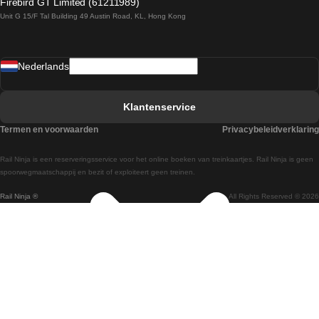
Firebird GT Limited (61211989)
Unit G 15/F Tal Building 49 Austin Road, KL, Hong Kong
Treinen van Praag naar Wenen
Treinen van Sevilla naar Madrid
Nederlands
Treinen van Barcelona naar Sevilla
Treinen van Faro naar Lissabon
Klantenservice
Treinen van Faro naar Porto
Termen en voorwaarden
Privacybeleidverklaring
Treinen van Praag naar Berlijn
Rail Ninja is een reserveringsservice voor het online boeken van treinkaartjes. Rail Ninja is geen
Treinen van Wenen naar Salzburg
spoorwegmaatschappij en bezit of exploiteert geen treinen.
Rail Ninja ®
All Rights Reserved © 2026
Treinen van Wenen naar Praag
Treinen van Wenen naar Boedapest
Treinen van Venetie naar Rome
Treinen van Venetie naar Florence
Treinen van Valencia naar Madrid