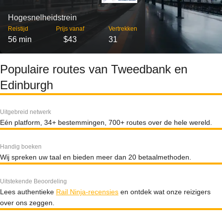
Hogesnelheidstrein
Reistijd
Prijs vanaf
Vertrekken
56 min
$43
31
Populaire routes van Tweedbank en
Edinburgh
Uitgebreid netwerk
Eén platform, 34+ bestemmingen, 700+ routes over de hele wereld.
Handig boeken
Wij spreken uw taal en bieden meer dan 20 betaalmethoden.
Uitstekende Beoordeling
Lees authentieke
Rail Ninja-recensies
en ontdek wat onze reizigers
over ons zeggen.