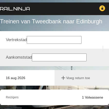
Treinen van Tweedbank naar Edinburgh
Vertrekstad
Aankomststad
16 aug 2026
Voeg return toe
1
Volwassene
Reizigers