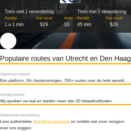
Trein met 1 verandering
Trein met 1 verandering
Reistijd
Prijs vanaf
Vertrekken
Reistijd
Prijs vanaf
1 u 1 min
$29
10
45 min
$29
Populaire routes van Utrecht en Den Haag
Uitgebreid netwerk
Eén platform, 34+ bestemmingen, 700+ routes over de hele wereld.
Handig boeken
Wij spreken uw taal en bieden meer dan 20 betaalmethoden.
Uitstekende Beoordeling
Lees authentieke
Rail Ninja-recensies
en ontdek wat onze reizigers
over ons zeggen.