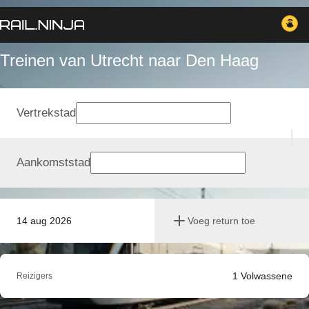
Treinen van Utrecht naar Den Haag
Vertrekstad
Aankomststad
14 aug 2026
Voeg return toe
1
Volwassene
Reizigers