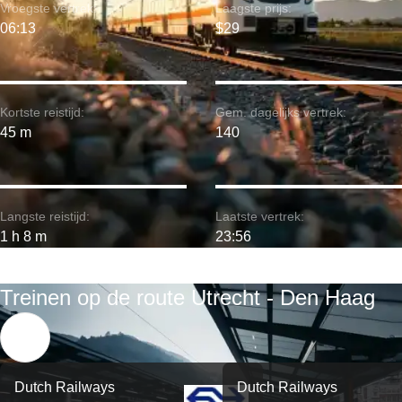
Vroegste vertrek:
Laagste prijs:
06:13
$29
Kortste reistijd:
Gem. dagelijks vertrek:
45 m
140
Langste reistijd:
Laatste vertrek:
1 h 8 m
23:56
Treinen op de route Utrecht - Den Haag
Dutch Railways
Dutch Railways