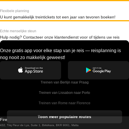
Flexibele planning
U kunt gemakkelijk treintickets tot een jaar van tevoren boeken!
Echte menselijke steun
Hulp nodig? Contacteer onze klantendienst voor of tijdens uw reis
Onze gratis app voor elke stap van je reis — reisplanning is
nog nooit zo makkelijk geweest!
Treinen van Berlijn naar Praag
Treinen van Lissabon naar Porto
Treinen van Rome naar Florence
Treinen van Rome naar Venetie
Toon meer populaire routes
Firebird GT Limited (OC 1451)
Treinen van Sevilla naar Barcelona
432, Triq Fleur de Lys, Suite 1, Birkirkara, BKR 9061, Malta