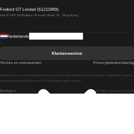
Treinen van Dublin naar Belfast
Firebird GT Limited (61211989)
Unit G 15/F Tal Building 49 Austin Road, KL, Hong Kong
Treinen van Praag naar Wenen
Treinen van Sevilla naar Madrid
Nederlands
Treinen van Barcelona naar Sevilla
Treinen van Faro naar Lissabon
Klantenservice
Treinen van Faro naar Porto
Termen en voorwaarden
Privacybeleidverklaring
Treinen van Praag naar Berlijn
Rail Ninja is een reserveringsservice voor het online boeken van treinkaartjes. Rail Ninja is geen
Treinen van Wenen naar Salzburg
spoorwegmaatschappij en bezit of exploiteert geen treinen.
Rail Ninja ®
All Rights Reserved © 2026
Treinen van Wenen naar Praag
Treinen van Wenen naar Boedapest
Treinen van Venetie naar Rome
Treinen van Venetie naar Florence