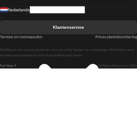
Treinen van Sevilla naar Madrid
Nederlands
Treinen van Barcelona naar Sevilla
Treinen van Faro naar Lissabon
Klantenservice
Treinen van Faro naar Porto
Termen en voorwaarden
Privacybeleidverklaring
Treinen van Praag naar Berlijn
Rail Ninja is een reserveringsservice voor het online boeken van treinkaartjes. Rail Ninja is geen
Treinen van Wenen naar Salzburg
spoorwegmaatschappij en bezit of exploiteert geen treinen.
Rail Ninja ®
All Rights Reserved © 2026
Treinen van Wenen naar Praag
Treinen van Wenen naar Boedapest
Treinen van Venetie naar Rome
Treinen van Venetie naar Florence
Treinen van Valencia naar Madrid
Treinen van Valencia naar Barcelona
Treinen van Ulsan naar Seoel