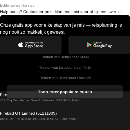
Echte menselijke steun
Hulp nodig? Contacteer onze klantendienst voor of tijdens uw reis
Onze gratis app voor elke stap van je reis — reisplanning is
nog nooit zo makkelijk geweest!
Treinen van Berlijn naar Praag
Treinen van Lissabon naar Porto
Treinen van Rome naar Florence
Treinen van Rome naar Venetie
Toon meer populaire routes
Firebird GT Limited (OC 1451)
Treinen van Sevilla naar Barcelona
432, Triq Fleur de Lys, Suite 1, Birkirkara, BKR 9061, Malta
Treinen van Dublin naar Belfast
Firebird GT Limited (61211989)
Unit G 15/F Tal Building 49 Austin Road, KL, Hong Kong
Treinen van Praag naar Wenen