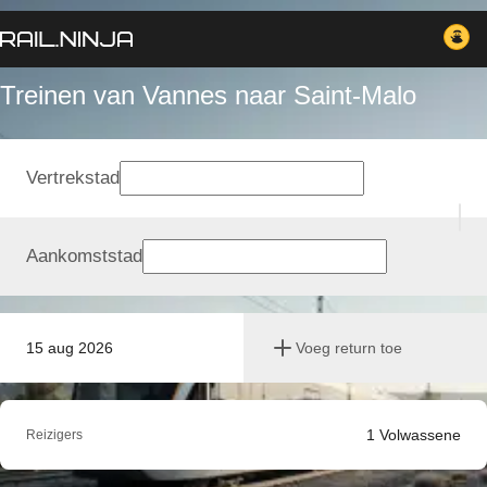
Treinen van Vannes naar Saint-Malo
Vertrekstad
Aankomststad
15 aug 2026
Voeg return toe
1
Volwassene
Reizigers