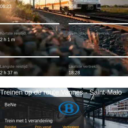
Vroegste vertrek:
Laagste prijs:
06:23
$58
Kortste reistijd:
Gem. dagelijks vertrek:
2 h 1 m
9
Langste reistijd:
Laatste vertrek:
2 h 37 m
18:28
Treinen op de route Vannes - Saint-Malo
BeNe
Trein met 1 verandering
Reistijd
Prijs vanaf
Vertrekken