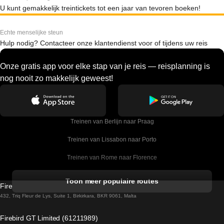
U kunt gemakkelijk treintickets tot een jaar van tevoren boeken!
Echte menselijke steun
Hulp nodig? Contacteer onze klantendienst voor of tijdens uw reis
Onze gratis app voor elke stap van je reis — reisplanning is
nog nooit zo makkelijk geweest!
Treinen van Berlijn naar Praag
Treinen van Lissabon naar Porto
Treinen van Rome naar Florence
Treinen van Rome naar Venetie
Toon meer populaire routes
Firebird GT Limited (OC 1451)
Treinen van Sevilla naar Barcelona
432, Triq Fleur de Lys, Suite 1, Birkirkara, BKR 9061, Malta
Treinen van Dublin naar Belfast
Firebird GT Limited (61211989)