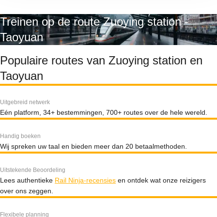
Treinen op de route Zuoying station -
Taoyuan
Populaire routes van Zuoying station en
Taoyuan
Uitgebreid netwerk
Eén platform, 34+ bestemmingen, 700+ routes over de hele wereld.
Handig boeken
Wij spreken uw taal en bieden meer dan 20 betaalmethoden.
Uitstekende Beoordeling
Lees authentieke
Rail Ninja-recensies
en ontdek wat onze reizigers
over ons zeggen.
Flexibele planning