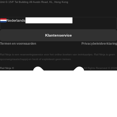
Unit G 15/F Tal Building 49 Austin Road, KL, Hong Kong
Treinen van Praag naar Wenen
Treinen van Sevilla naar Madrid
Nederlands
Treinen van Barcelona naar Sevilla
Treinen van Faro naar Lissabon
Klantenservice
Treinen van Faro naar Porto
Termen en voorwaarden
Privacybeleidverklaring
Treinen van Praag naar Berlijn
Rail Ninja is een reserveringsservice voor het online boeken van treinkaartjes. Rail Ninja is geen
Treinen van Wenen naar Salzburg
spoorwegmaatschappij en bezit of exploiteert geen treinen.
Rail Ninja ®
All Rights Reserved © 2026
Treinen van Wenen naar Praag
Treinen van Wenen naar Boedapest
Treinen van Venetie naar Rome
Treinen van Venetie naar Florence
Treinen van Valencia naar Madrid
Treinen van Valencia naar Barcelona