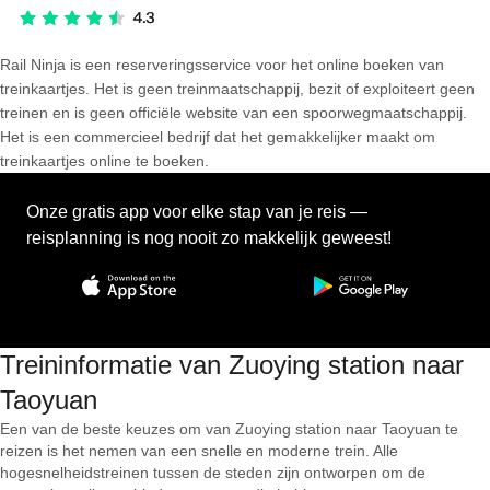
Rail Ninja is een reserveringsservice voor het online boeken van
treinkaartjes. Het is geen treinmaatschappij, bezit of exploiteert geen
treinen en is geen officiële website van een spoorwegmaatschappij.
Het is een commercieel bedrijf dat het gemakkelijker maakt om
treinkaartjes online te boeken.
Onze gratis app voor elke stap van je reis —
reisplanning is nog nooit zo makkelijk geweest!
Treininformatie van Zuoying station naar
Taoyuan
Een van de beste keuzes om van Zuoying station naar Taoyuan te
reizen is het nemen van een snelle en moderne trein. Alle
hogesnelheidstreinen tussen de steden zijn ontworpen om de