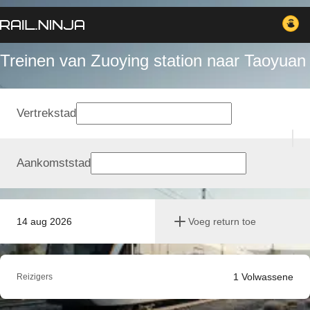
Treinen van Zuoying station naar Taoyuan
Vertrekstad
Aankomststad
14 aug 2026
Voeg return toe
1
Volwassene
Reizigers