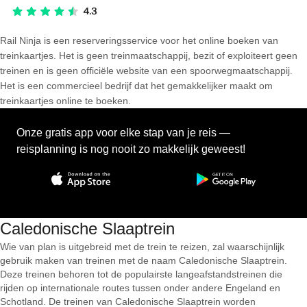
Rail Ninja is een reserveringsservice voor het online boeken van
treinkaartjes. Het is geen treinmaatschappij, bezit of exploiteert geen
treinen en is geen officiële website van een spoorwegmaatschappij.
Het is een commercieel bedrijf dat het gemakkelijker maakt om
treinkaartjes online te boeken.
Onze gratis app voor elke stap van je reis —
reisplanning is nog nooit zo makkelijk geweest!
Caledonische Slaaptrein
Wie van plan is uitgebreid met de trein te reizen, zal waarschijnlijk
gebruik maken van treinen met de naam Caledonische Slaaptrein.
Deze treinen behoren tot de populairste langeafstandstreinen die
rijden op internationale routes tussen onder andere Engeland en
Schotland. De treinen van Caledonische Slaaptrein worden