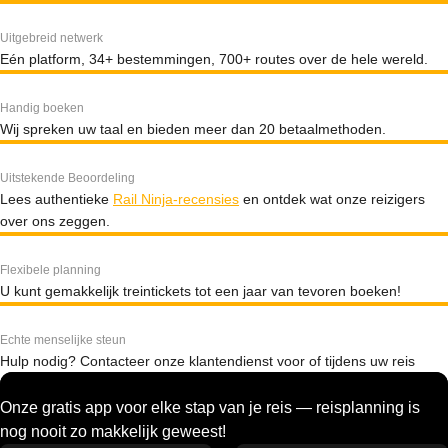
Uitgebreid netwerk
Eén platform, 34+ bestemmingen, 700+ routes over de hele wereld.
Handig boeken
Wij spreken uw taal en bieden meer dan 20 betaalmethoden.
Uitstekende Beoordeling
Lees authentieke
Rail Ninja-recensies
en ontdek wat onze reizigers
over ons zeggen.
Flexibele planning
U kunt gemakkelijk treintickets tot een jaar van tevoren boeken!
Echte menselijke steun
Hulp nodig? Contacteer onze klantendienst voor of tijdens uw reis
Onze gratis app voor elke stap van je reis — reisplanning is
nog nooit zo makkelijk geweest!