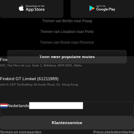
Treinen van Berlijn naar Praag
Treinen van Lissabon naar Porto
Treinen van Rome naar Florence
Treinen van Rome naar Venetie
Toon meer populaire routes
Firebird GT Limited (OC 1451)
Treinen van Sevilla naar Barcelona
432, Triq Fleur de Lys, Suite 1, Birkirkara, BKR 9061, Malta
Treinen van Dublin naar Belfast
Firebird GT Limited (61211989)
Unit G 15/F Tal Building 49 Austin Road, KL, Hong Kong
Treinen van Praag naar Wenen
Treinen van Sevilla naar Madrid
Nederlands
Treinen van Barcelona naar Sevilla
Treinen van Faro naar Lissabon
Klantenservice
Treinen van Faro naar Porto
Termen en voorwaarden
Privacybeleidverklaring