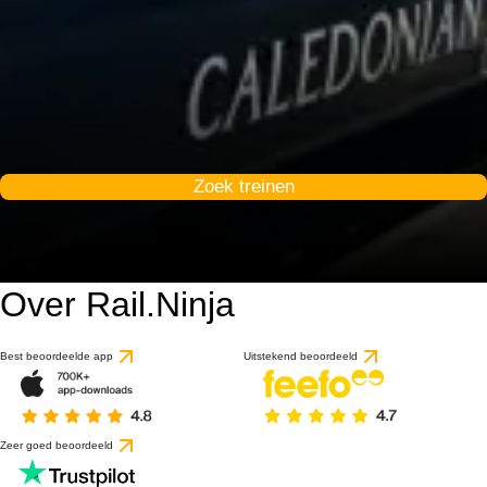
Zoek treinen
Over Rail.Ninja
Best beoordeelde app
Uitstekend beoordeeld
Zeer goed beoordeeld