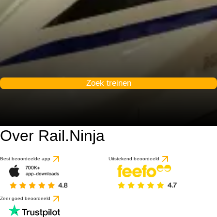
Zoek treinen
Over Rail.Ninja
Best beoordeelde app
Uitstekend beoordeeld
Zeer goed beoordeeld