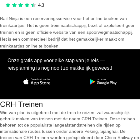
Rail Ninja is een reserveringsservice voor het online boeken van
treinkaartjes. Het is geen treinmaatschappij, bezit of exploiteert geen
treinen en is geen officiële website van een spoorwegmaatschappij.
Het is een commercieel bedrijf dat het gemakkelijker maakt om
treinkaartjes online te boeken.
Onze gratis app voor elke stap van je reis —
reisplanning is nog nooit zo makkelijk geweest!
CRH Treinen
Wie van plan is uitgebreid met de trein te reizen, zal waarschijnlijk
gebruik maken van treinen met de naam CRH Treinen. Deze treinen
behoren tot de populairste langeafstandstreinen die rijden op
internationale routes tussen onder andere Peking, Sjanghai. De
treinen van CRH Treinen worden geëxploiteerd door China Railway en