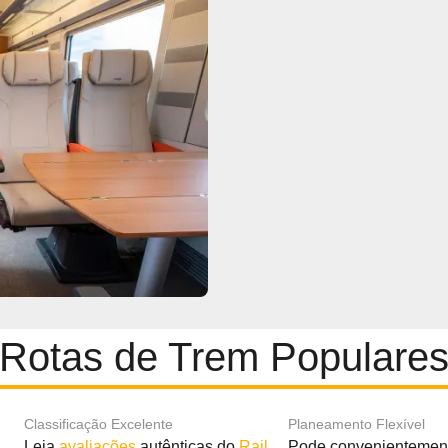
Rotas de Trem Populare
Classificação Excelente
Planeamento Flexível
Leia
avaliações
autênticas do
Rail
Pode convenientement