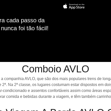
ara cada passo da
unca foi tão fácil!
Comboio AVLO
 companhia AVLO, que são dos mais populares trens de longa di
 2ª. Na 2ª classe, os lugares costumam estar dispostos em dois
r-condicionado e assentos confortáveis assim como áreas espa
r comida e bebidas durante a viagem, e têm também carrinhos 