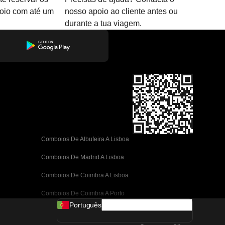
boio com até um
nosso apoio ao cliente antes ou
durante a tua viagem.
Comboios De Albufeira A Lisboa
Comboios De Madrid A Lisboa
Comboios De Coimbra A Lisboa
Comboios De Coimbra A Porto
Português
Comboios De Valência A Barcelona