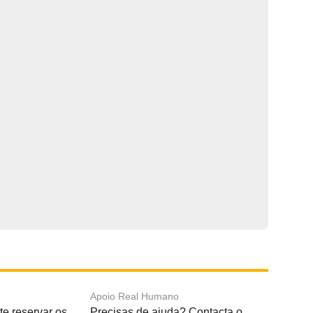
s
Apoio Real Humano
e reservar os
Precisas de ajuda? Contacta o