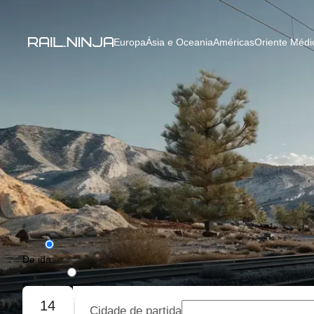
Europa
Ásia e Oceania
Américas
Oriente Médio
De ida
De ida e volta
14
Cidade de partida