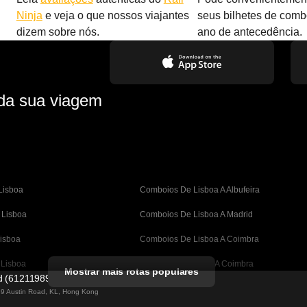
Ninja
e veja o que nossos viajantes
seus bilhetes de com
dizem sobre nós.
ano de antecedência.
 da sua viagem
Lisboa
Comboios De Lisboa A Albufeira
 Lisboa
Comboios De Lisboa A Madrid
isboa
Comboios De Lisboa A Coimbra
 Lisboa
Comboios De Porto A Coimbra
Mostrar mais rotas populares
ed (61211989)
A Barcelona
Comboios De Barcelona A Valência
 49 Austin Road, KL, Hong Kong