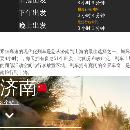
3 小时 9 分钟
最短行程时间
下午出发
3 小时 4 分钟
最短行程时间
晚上出发
3 小时 1 分钟
乘坐高速的现代化列车是您从济南到上海的最佳选择之一。城际
要4小时），每天拥有多达51个班次，时间分布较广泛。列车
的腿部活动空间与行李放置区域。列车拥有宽阔的全景车窗，是
南旅行到上海。
济南
3 个站点