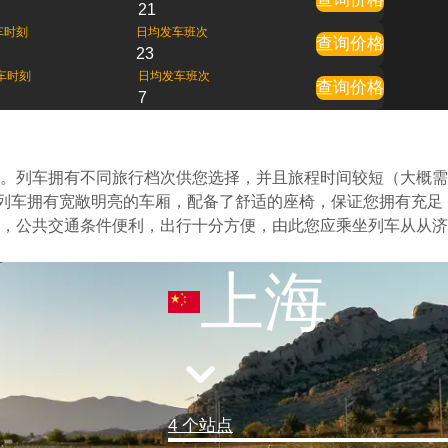
21
车时刻
日均发车班次
查询价格
23
车时刻
日均发车班次
查询价格
7
。列车拥有不同旅行档次供您选择，并且旅程时间较短（大概需
的列车拥有宽敞明亮的车厢，配备了舒适的座椅，保证您拥有充足
，公共交通条件便利，出行十分方便，由此您应乘坐列车从从济
上海
4 个站点