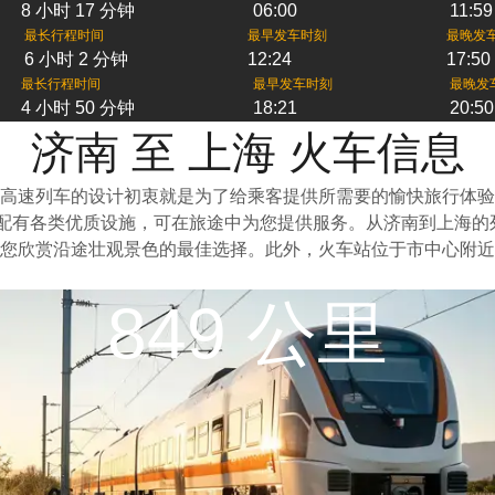
8 小时 17 分钟
06:00
11:59
最长行程时间
最早发车时刻
最晚发
6 小时 2 分钟
12:24
17:50
最长行程时间
最早发车时刻
最晚发
4 小时 50 分钟
18:21
20:50
济南 至 上海 火车信息
高速列车的设计初衷就是为了给乘客提供所需要的愉快旅行体验
上配有各类优质设施，可在旅途中为您提供服务。从济南到上海
您欣赏沿途壮观景色的最佳选择。此外，火车站位于市中心附近
849 公里