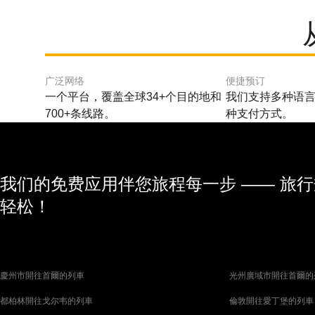
广泛网络
便捷预订
一个平台，覆盖全球34+个目的地和
我们支持多种语言
700+条线路。
种支付方式。
我们的免费应用伴您旅程每一步 —— 旅
轻松！
慶州市開往首爾的列車
光州廣域市開往首爾的
都柏林開往戈尔韦的列車
倫敦開往愛丁堡的列車