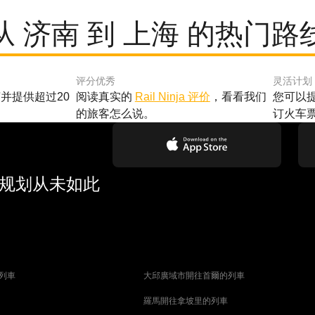
从 济南 到 上海 的热门路
评分优秀
灵活计划
并提供超过20
阅读真实的
Rail Ninja 评价
，看看我们
您可以
的旅客怎么说。
订火车
行规划从未如此
列車
大邱廣域市開往首爾的列車
羅馬開往拿坡里的列車