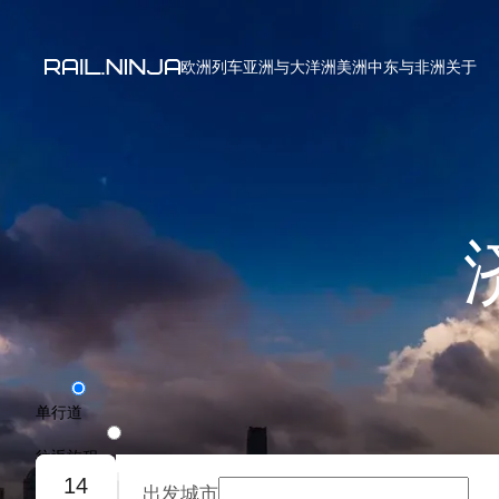
欧洲列车
亚洲与大洋洲
美洲
中东与非洲
关于
单行道
往返旅程
14
出发城市