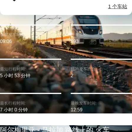
1 个车站
最早发车时间:
参考票价:
09:06
$93
最短行程时间:
日均发车班次:
5 小时 53 分钟
2
最长行程时间:
最晚发车时间:
7 小时 0 分钟
12:59
阿尔梅里亚 - 马拉加 路线上的 火车