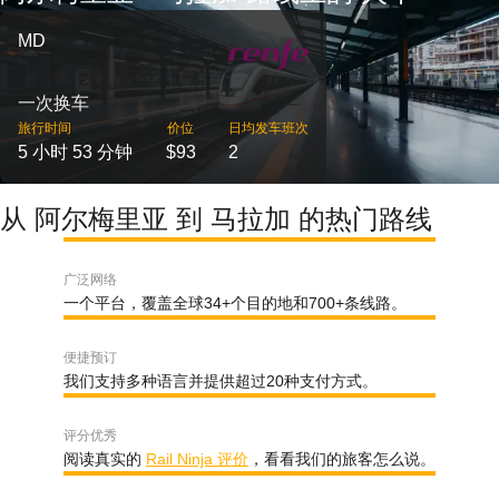
MD
一次换车
旅行时间
价位
日均发车班次
5 小时 53 分钟
$93
2
从 阿尔梅里亚 到 马拉加 的热门路线
广泛网络
一个平台，覆盖全球34+个目的地和700+条线路。
便捷预订
我们支持多种语言并提供超过20种支付方式。
评分优秀
阅读真实的
Rail Ninja 评价
，看看我们的旅客怎么说。