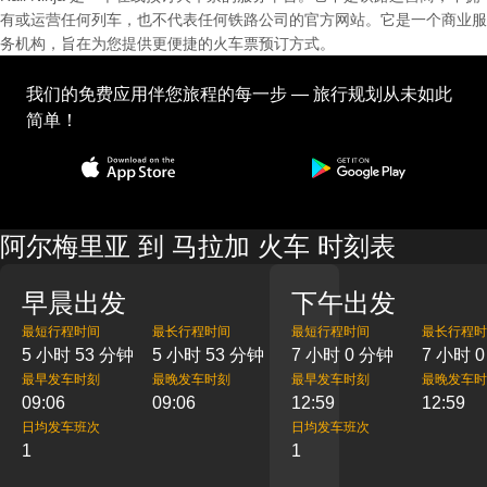
有或运营任何列车，也不代表任何铁路公司的官方网站。它是一个商业服
务机构，旨在为您提供更便捷的火车票预订方式。
我们的免费应用伴您旅程的每一步 — 旅行规划从未如此
简单！
阿尔梅里亚 到 马拉加 火车 时刻表
早晨出发
下午出发
最短行程时间
最长行程时间
最短行程时间
最长行程时
5 小时 53 分钟
5 小时 53 分钟
7 小时 0 分钟
7 小时 
最早发车时刻
最晚发车时刻
最早发车时刻
最晚发车时
09:06
09:06
12:59
12:59
日均发车班次
日均发车班次
1
1