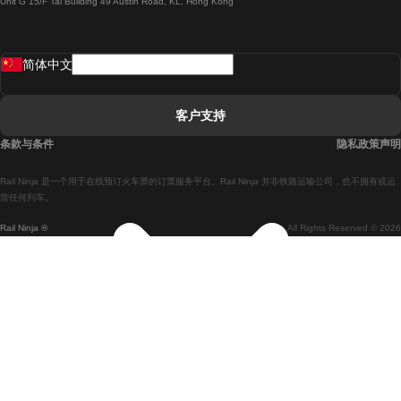
Unit G 15/F Tal Building 49 Austin Road, KL, Hong Kong
羅馬開往拿坡里的列車
罗瓦涅米開往赫尔辛基的列車
简体中文
里斯本開往拉哥斯的列車
里斯本開往波多的列車
客户支持
里斯本開往科英布拉的列車
条款与条件
隐私政策声明
馬德里開往馬拉加的列車
Rail Ninja 是一个用于在线预订火车票的订票服务平台。Rail Ninja 并非铁路运输公司，也不拥有或运
馬德里開往里斯本的列車
营任何列车。
Rail Ninja ®
All Rights Reserved © 2026
馬德里開往巴塞罗那的列車
馬德里開往塞維亞的列車
馬德里開往阿利坎特的列車
馬拉加開往馬德里的列車
巴塞罗那開往馬德里的列車
巴塞罗那開往塞維亞的列車