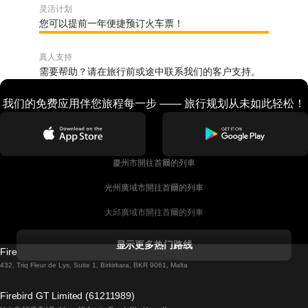
灵活计划
您可以提前一年便捷预订火车票！
真人支持
需要帮助？请在旅行前或途中联系我们的客户支持。
我们的免费应用伴您旅程每一步 —— 旅行规划从未如此轻松！
慶州市開往首爾的列車
光州廣域市開往首爾的列車
大邱廣域市開往首爾的列車
科克開往都柏林的列車
显示更多热门路线
Firebird GT Limited (OC 1451)
都柏林開往戈尔韦的列車
432, Triq Fleur de Lys, Suite 1, Birkirkara, BKR 9061, Malta
倫敦開往愛丁堡的列車
Firebird GT Limited (61211989)