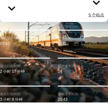
5 个站点
最早发车时间:
参考票价:
07:43
$122
最短行程时间:
日均发车班次:
2 小时 17 分钟
14
最长行程时间:
最晚发车时间:
3 小时 8 分钟
20:43