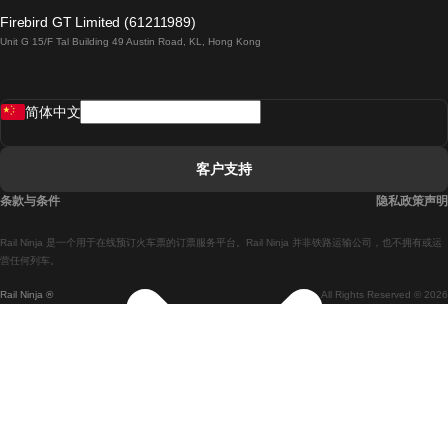
倫敦開往愛丁堡的列車
Firebird GT Limited (61211989)
Unit G 15/F Tal Building 49 Austin Road, KL, Hong Kong
羅馬開往拿坡里的列車
罗瓦涅米開往赫尔辛基的列車
简体中文
里斯本開往拉哥斯的列車
里斯本開往波多的列車
客户支持
里斯本開往科英布拉的列車
条款与条件
隐私政策声明
馬德里開往馬拉加的列車
Rail Ninja 是一个用于在线预订火车票的订票服务平台。Rail Ninja 并非铁路运输公司，也不拥有或运
馬德里開往里斯本的列車
营任何列车。
Rail Ninja ®
All Rights Reserved © 2026
馬德里開往巴塞罗那的列車
馬德里開往塞維亞的列車
馬德里開往阿利坎特的列車
馬拉加開往馬德里的列車
巴塞罗那開往馬德里的列車