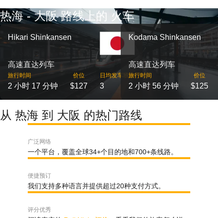
热海 - 大阪 路线上的 火车
Hikari Shinkansen
Kodama Shinkansen
高速直达列车
高速直达列车
旅行时间
价位
日均发车班次
旅行时间
价位
2 小时 17 分钟
$127
3
2 小时 56 分钟
$125
从 热海 到 大阪 的热门路线
广泛网络
一个平台，覆盖全球34+个目的地和700+条线路。
便捷预订
我们支持多种语言并提供超过20种支付方式。
评分优秀