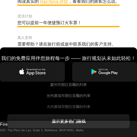
阅读真实的
Rail Ninja 评价
，看看我们的旅客怎么说。
灵活计划
您可以提前一年便捷预订火车票！
真人支持
需要帮助？请在旅行前或途中联系我们的客户支持。
我们的免费应用伴您旅程每一步 —— 旅行规划从未如此轻松！
慶州市開往首爾的列車
光州廣域市開往首爾的列車
大邱廣域市開往首爾的列車
科克開往都柏林的列車
显示更多热门路线
Firebird GT Limited (OC 1451)
都柏林開往戈尔韦的列車
432, Triq Fleur de Lys, Suite 1, Birkirkara, BKR 9061, Malta