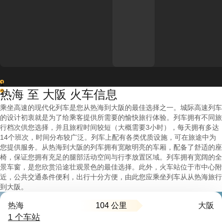
1
热海 至 大阪 火车信息
2
乘坐高速的现代化列车是您从热海到大阪的最佳选择之一。城际高速列车
的设计初衷就是为了给乘客提供所需要的愉快旅行体验。列车拥有不同旅
行档次供您选择，并且旅程时间较短（大概需要3小时），每天拥有多达
14个班次，时间分布较广泛。列车上配有各类优质设施，可在旅途中为
您提供服务。从热海到大阪的列车拥有宽敞明亮的车厢，配备了舒适的座
椅，保证您拥有充足的腿部活动空间与行李放置区域。列车拥有宽阔的全
景车窗，是您欣赏沿途壮观景色的最佳选择。此外，火车站位于市中心附
近，公共交通条件便利，出行十分方便，由此您应乘坐列车从从热海旅行
到大阪。
104 公里
热海
大阪
1 个车站