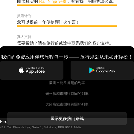
阅读真实的
Rail Ninja 评价
，看看我们的旅客怎么说。
灵活计划
您可以提前一年便捷预订火车票！
真人支持
需要帮助？请在旅行前或途中联系我们的客户支持。
我们的免费应用伴您旅程每一步 —— 旅行规划从未如此轻松！
慶州市開往首爾的列車
光州廣域市開往首爾的列車
大邱廣域市開往首爾的列車
科克開往都柏林的列車
显示更多热门路线
Firebird GT Limited (OC 1451)
都柏林開往戈尔韦的列車
432, Triq Fleur de Lys, Suite 1, Birkirkara, BKR 9061, Malta