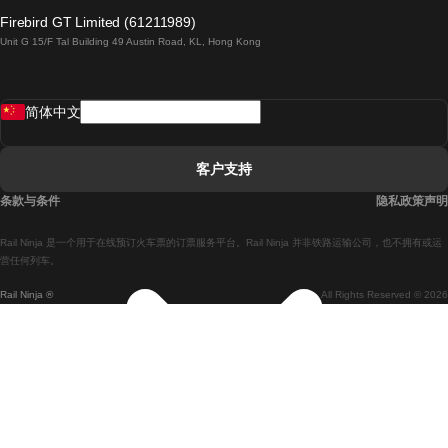
倫敦開往愛丁堡的列車
Firebird GT Limited (61211989)
Unit G 15/F Tal Building 49 Austin Road, KL, Hong Kong
羅馬開往拿坡里的列車
罗瓦涅米開往赫尔辛基的列車
简体中文
里斯本開往拉哥斯的列車
里斯本開往波多的列車
客户支持
里斯本開往科英布拉的列車
条款与条件
隐私政策声明
馬德里開往馬拉加的列車
Rail Ninja 是一个用于在线预订火车票的订票服务平台。Rail Ninja 并非铁路运输公司，也不拥有或运
馬德里開往里斯本的列車
营任何列车。
Rail Ninja ®
All Rights Reserved © 2026
馬德里開往巴塞罗那的列車
馬德里開往塞維亞的列車
馬德里開往阿利坎特的列車
馬拉加開往馬德里的列車
巴塞罗那開往馬德里的列車