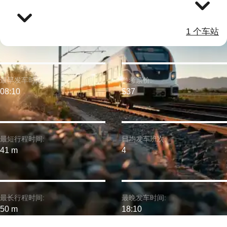
1 个车站
最早发车时间:
参考票价:
08:10
$37
最短行程时间:
日均发车班次:
41 m
4
最长行程时间:
最晚发车时间:
50 m
18:10