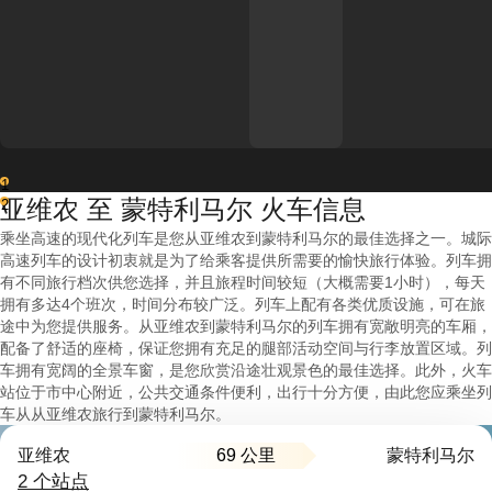
1
亚维农 至 蒙特利马尔 火车信息
2
乘坐高速的现代化列车是您从亚维农到蒙特利马尔的最佳选择之一。城际
高速列车的设计初衷就是为了给乘客提供所需要的愉快旅行体验。列车拥
有不同旅行档次供您选择，并且旅程时间较短（大概需要1小时），每天
拥有多达4个班次，时间分布较广泛。列车上配有各类优质设施，可在旅
途中为您提供服务。从亚维农到蒙特利马尔的列车拥有宽敞明亮的车厢，
配备了舒适的座椅，保证您拥有充足的腿部活动空间与行李放置区域。列
车拥有宽阔的全景车窗，是您欣赏沿途壮观景色的最佳选择。此外，火车
站位于市中心附近，公共交通条件便利，出行十分方便，由此您应乘坐列
车从从亚维农旅行到蒙特利马尔。
69 公里
亚维农
蒙特利马尔
2 个站点