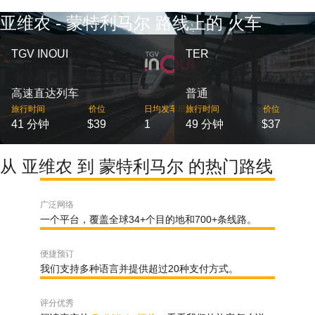
亚维农 - 蒙特利马尔 路线上的 火车
TGV INOUI
TER
高速直达列车
普通
旅行时间
价位
日均发车班次
旅行时间
价位
41 分钟
$39
1
49 分钟
$37
从 亚维农 到 蒙特利马尔 的热门路线
广泛网络
一个平台，覆盖全球34+个目的地和700+条线路。
便捷预订
我们支持多种语言并提供超过20种支付方式。
评分优秀