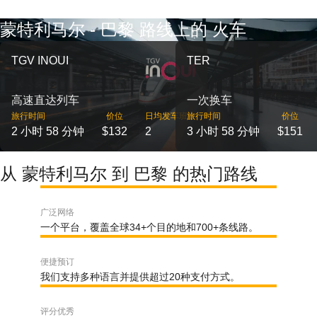
蒙特利马尔 - 巴黎 路线上的 火车
TGV INOUI
TER
高速直达列车
一次换车
旅行时间
价位
日均发车班次
旅行时间
价位
2 小时 58 分钟
$132
2
3 小时 58 分钟
$151
从 蒙特利马尔 到 巴黎 的热门路线
广泛网络
一个平台，覆盖全球34+个目的地和700+条线路。
便捷预订
我们支持多种语言并提供超过20种支付方式。
评分优秀