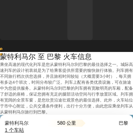
1
蒙特利马尔 至 巴黎 火车信息
2
乘坐高速的现代化列车是您从蒙特利马尔到巴黎的最佳选择之一。城际高
速列车的设计初衷就是为了给乘客提供所需要的愉快旅行体验。列车拥有
不同旅行档次供您选择，并且旅程时间较短（大概需要3小时），每天拥
有多达4个班次，时间分布较广泛。列车上配有各类优质设施，可在旅途
中为您提供服务。从蒙特利马尔到巴黎的列车拥有宽敞明亮的车厢，配备
了舒适的座椅，保证您拥有充足的腿部活动空间与行李放置区域。列车拥
有宽阔的全景车窗，是您欣赏沿途壮观景色的最佳选择。此外，火车站位
于市中心附近，公共交通条件便利，出行十分方便，由此您应乘坐列车从
从蒙特利马尔旅行到巴黎。
580 公里
蒙特利马尔
巴黎
1 个车站