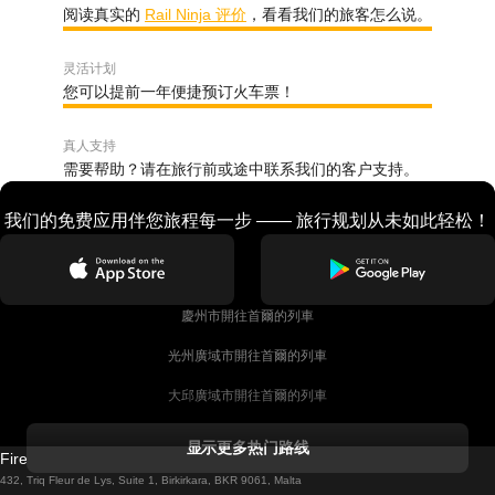
阅读真实的
Rail Ninja 评价
，看看我们的旅客怎么说。
灵活计划
您可以提前一年便捷预订火车票！
真人支持
需要帮助？请在旅行前或途中联系我们的客户支持。
我们的免费应用伴您旅程每一步 —— 旅行规划从未如此轻松！
慶州市開往首爾的列車
光州廣域市開往首爾的列車
大邱廣域市開往首爾的列車
科克開往都柏林的列車
显示更多热门路线
Firebird GT Limited (OC 1451)
都柏林開往戈尔韦的列車
432, Triq Fleur de Lys, Suite 1, Birkirkara, BKR 9061, Malta