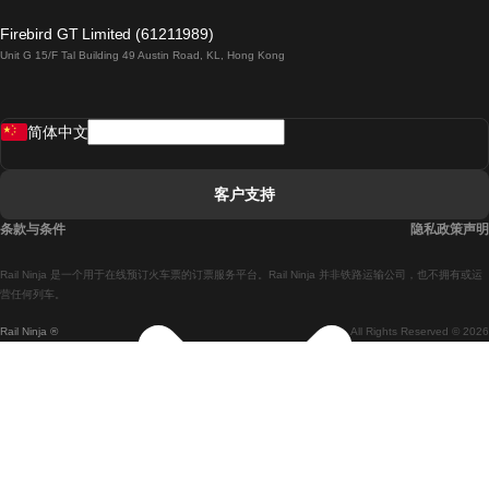
倫敦開往愛丁堡的列車
Firebird GT Limited (61211989)
Unit G 15/F Tal Building 49 Austin Road, KL, Hong Kong
羅馬開往拿坡里的列車
罗瓦涅米開往赫尔辛基的列車
简体中文
里斯本開往拉哥斯的列車
里斯本開往波多的列車
客户支持
里斯本開往科英布拉的列車
条款与条件
隐私政策声明
馬德里開往馬拉加的列車
Rail Ninja 是一个用于在线预订火车票的订票服务平台。Rail Ninja 并非铁路运输公司，也不拥有或运
馬德里開往里斯本的列車
营任何列车。
Rail Ninja ®
All Rights Reserved © 2026
馬德里開往巴塞罗那的列車
馬德里開往塞維亞的列車
馬德里開往阿利坎特的列車
馬拉加開往馬德里的列車