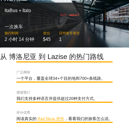
ItaBus + Italo
一次换车
旅行时间
价位
日均发车班次
2 小时 14 分钟
$45
1
从 博洛尼亚 到 Lazise 的热门路线
广泛网络
一个平台，覆盖全球34+个目的地和700+条线路。
便捷预订
我们支持多种语言并提供超过20种支付方式。
评分优秀
阅读真实的
Rail Ninja 评价
，看看我们的旅客怎么说。