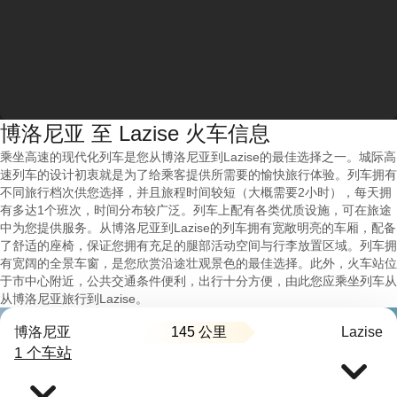
博洛尼亚 至 Lazise 火车信息
乘坐高速的现代化列车是您从博洛尼亚到Lazise的最佳选择之一。城际高
速列车的设计初衷就是为了给乘客提供所需要的愉快旅行体验。列车拥有
不同旅行档次供您选择，并且旅程时间较短（大概需要2小时），每天拥
有多达1个班次，时间分布较广泛。列车上配有各类优质设施，可在旅途
中为您提供服务。从博洛尼亚到Lazise的列车拥有宽敞明亮的车厢，配备
了舒适的座椅，保证您拥有充足的腿部活动空间与行李放置区域。列车拥
有宽阔的全景车窗，是您欣赏沿途壮观景色的最佳选择。此外，火车站位
于市中心附近，公共交通条件便利，出行十分方便，由此您应乘坐列车从
从博洛尼亚旅行到Lazise。
145 公里
博洛尼亚
Lazise
1 个车站