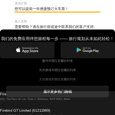
灵活计划
您可以提前一年便捷预订火车票！
真人支持
需要帮助？请在旅行前或途中联系我们的客户支持。
我们的免费应用伴您旅程每一步 —— 旅行规划从未如此轻松！
慶州市開往首爾的列車
光州廣域市開往首爾的列車
大邱廣域市開往首爾的列車
科克開往都柏林的列車
显示更多热门路线
Firebird GT Limited (OC 1451)
都柏林開往戈尔韦的列車
432, Triq Fleur de Lys, Suite 1, Birkirkara, BKR 9061, Malta
倫敦開往愛丁堡的列車
Firebird GT Limited (61211989)