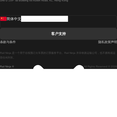
Unit G 15/F Tal Building 49 Austin Road, KL, Hong Kong
羅馬開往拿坡里的列車
罗瓦涅米開往赫尔辛基的列車
简体中文
里斯本開往拉哥斯的列車
里斯本開往波多的列車
客户支持
里斯本開往科英布拉的列車
条款与条件
隐私政策声明
馬德里開往馬拉加的列車
Rail Ninja 是一个用于在线预订火车票的订票服务平台。Rail Ninja 并非铁路运输公司，也不拥有或运
馬德里開往里斯本的列車
营任何列车。
Rail Ninja ®
All Rights Reserved © 2026
馬德里開往巴塞罗那的列車
馬德里開往塞維亞的列車
馬德里開往阿利坎特的列車
馬拉加開往馬德里的列車
巴塞罗那開往馬德里的列車
巴塞罗那開往塞維亞的列車