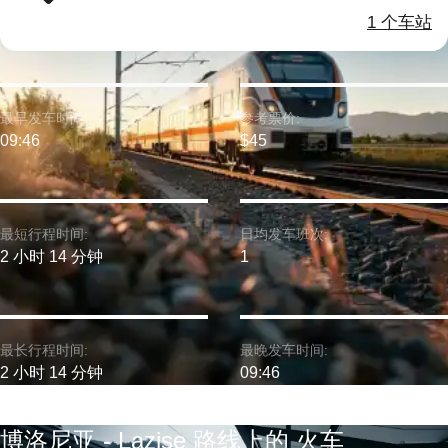
1 个车站
最早发车时间:
参考票价:
09:46
$45
最短行程时间:
日均发车班次:
2 小时 14 分钟
1
最长行程时间:
最晚发车时间:
2 小时 14 分钟
09:46
博洛尼亚 - Lazise 路线上的 火车