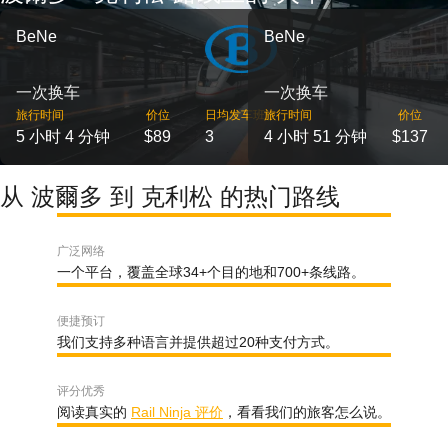
BeNe
BeNe
一次换车
一次换车
旅行时间
价位
日均发车班次
旅行时间
价位
5 小时 4 分钟
$89
3
4 小时 51 分钟
$137
从 波爾多 到 克利松 的热门路线
广泛网络
一个平台，覆盖全球34+个目的地和700+条线路。
便捷预订
我们支持多种语言并提供超过20种支付方式。
评分优秀
阅读真实的
Rail Ninja 评价
，看看我们的旅客怎么说。