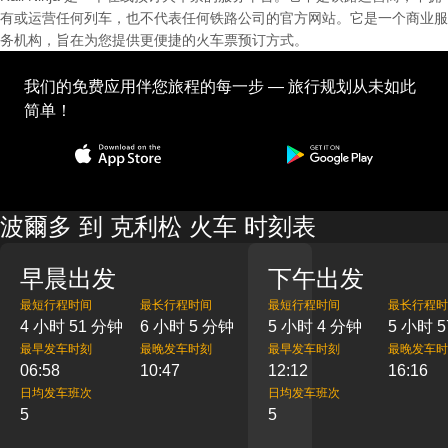
有或运营任何列车，也不代表任何铁路公司的官方网站。它是一个商业服
务机构，旨在为您提供更便捷的火车票预订方式。
我们的免费应用伴您旅程的每一步 — 旅行规划从未如此
简单！
波爾多 到 克利松 火车 时刻表
早晨出发
下午出发
最短行程时间
最长行程时间
最短行程时间
最长行程时
4 小时 51 分钟
6 小时 5 分钟
5 小时 4 分钟
5 小时 
最早发车时刻
最晚发车时刻
最早发车时刻
最晚发车时
06:58
10:47
12:12
16:16
日均发车班次
日均发车班次
5
5