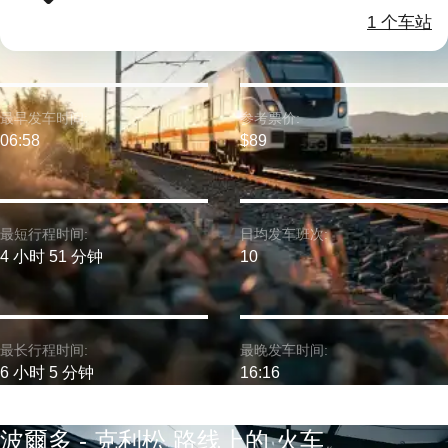
1 个车站
最早发车时间:
参考票价:
06:58
$89
最短行程时间:
日均发车班次:
4 小时 51 分钟
10
最长行程时间:
最晚发车时间:
6 小时 5 分钟
16:16
波爾多 - 克利松 路线上的 火车