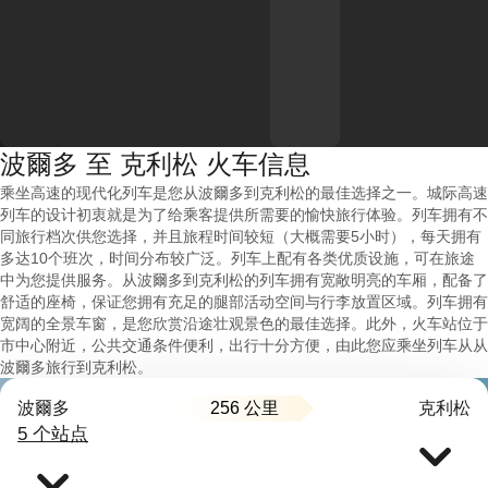
波爾多 至 克利松 火车信息
乘坐高速的现代化列车是您从波爾多到克利松的最佳选择之一。城际高速
列车的设计初衷就是为了给乘客提供所需要的愉快旅行体验。列车拥有不
同旅行档次供您选择，并且旅程时间较短（大概需要5小时），每天拥有
多达10个班次，时间分布较广泛。列车上配有各类优质设施，可在旅途
中为您提供服务。从波爾多到克利松的列车拥有宽敞明亮的车厢，配备了
舒适的座椅，保证您拥有充足的腿部活动空间与行李放置区域。列车拥有
宽阔的全景车窗，是您欣赏沿途壮观景色的最佳选择。此外，火车站位于
市中心附近，公共交通条件便利，出行十分方便，由此您应乘坐列车从从
波爾多旅行到克利松。
256 公里
波爾多
克利松
5 个站点