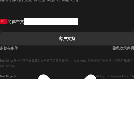
Unit G 15/F Tal Building 49 Austin Road, KL, Hong Kong
羅馬開往拿坡里的列車
罗瓦涅米開往赫尔辛基的列車
简体中文
里斯本開往拉哥斯的列車
里斯本開往波多的列車
客户支持
里斯本開往科英布拉的列車
条款与条件
隐私政策声明
馬德里開往馬拉加的列車
Rail Ninja 是一个用于在线预订火车票的订票服务平台。Rail Ninja 并非铁路运输公司，也不拥有或运
馬德里開往里斯本的列車
营任何列车。
Rail Ninja ®
All Rights Reserved © 2026
馬德里開往巴塞罗那的列車
馬德里開往塞維亞的列車
馬德里開往阿利坎特的列車
馬拉加開往馬德里的列車
巴塞罗那開往馬德里的列車
巴塞罗那開往塞維亞的列車