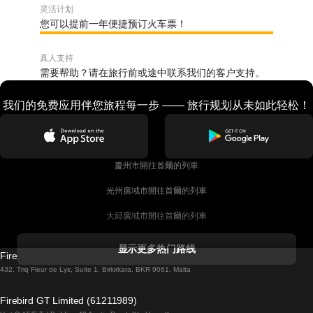
灵活计划
您可以提前一年便捷预订火车票！
真人支持
需要帮助？请在旅行前或途中联系我们的客户支持。
我们的免费应用伴您旅程每一步 —— 旅行规划从未如此轻松！
慶州市開往首爾的列車
光州廣域市開往首爾的列車
大邱廣域市開往首爾的列車
科克開往都柏林的列車
显示更多热门路线
Firebird GT Limited (OC 1451)
都柏林開往戈尔韦的列車
432, Triq Fleur de Lys, Suite 1, Birkirkara, BKR 9061, Malta
倫敦開往愛丁堡的列車
Firebird GT Limited (61211989)