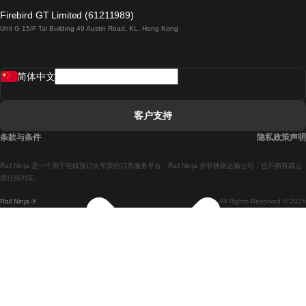
倫敦開往愛丁堡的列車
Firebird GT Limited (61211989)
Unit G 15/F Tal Building 49 Austin Road, KL, Hong Kong
羅馬開往拿坡里的列車
罗瓦涅米開往赫尔辛基的列車
简体中文
里斯本開往拉哥斯的列車
里斯本開往波多的列車
客户支持
里斯本開往科英布拉的列車
条款与条件
隐私政策声明
馬德里開往馬拉加的列車
Rail Ninja 是一个用于在线预订火车票的订票服务平台。Rail Ninja 并非铁路运输公司，也不拥有或运
馬德里開往里斯本的列車
营任何列车。
Rail Ninja ®
All Rights Reserved © 2026
馬德里開往巴塞罗那的列車
馬德里開往塞維亞的列車
馬德里開往阿利坎特的列車
馬拉加開往馬德里的列車
巴塞罗那開往馬德里的列車