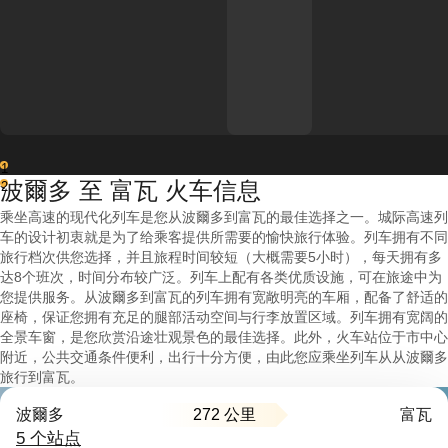
1
波爾多 至 富瓦 火车信息
2
乘坐高速的现代化列车是您从波爾多到富瓦的最佳选择之一。城际高速列
车的设计初衷就是为了给乘客提供所需要的愉快旅行体验。列车拥有不同
旅行档次供您选择，并且旅程时间较短（大概需要5小时），每天拥有多
达8个班次，时间分布较广泛。列车上配有各类优质设施，可在旅途中为
您提供服务。从波爾多到富瓦的列车拥有宽敞明亮的车厢，配备了舒适的
座椅，保证您拥有充足的腿部活动空间与行李放置区域。列车拥有宽阔的
全景车窗，是您欣赏沿途壮观景色的最佳选择。此外，火车站位于市中心
附近，公共交通条件便利，出行十分方便，由此您应乘坐列车从从波爾多
旅行到富瓦。
272 公里
波爾多
富瓦
5 个站点