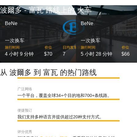
波爾多 - 富瓦 路线上的 火车
BeNe
BeNe
一次换车
一次换车
旅行时间
价位
日均发车班次
旅行时间
价位
4 小时 9 分钟
$70
7
5 小时 28 分钟
$66
从 波爾多 到 富瓦 的热门路线
广泛网络
一个平台，覆盖全球34+个目的地和700+条线路。
便捷预订
我们支持多种语言并提供超过20种支付方式。
评分优秀