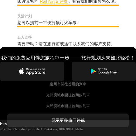
阅读真实的
Rail Ninja 评价
，看看我们的旅客怎么说。
灵活计划
您可以提前一年便捷预订火车票！
真人支持
需要帮助？请在旅行前或途中联系我们的客户支持。
我们的免费应用伴您旅程每一步 —— 旅行规划从未如此轻松！
慶州市開往首爾的列車
光州廣域市開往首爾的列車
大邱廣域市開往首爾的列車
科克開往都柏林的列車
显示更多热门路线
Firebird GT Limited (OC 1451)
都柏林開往戈尔韦的列車
432, Triq Fleur de Lys, Suite 1, Birkirkara, BKR 9061, Malta