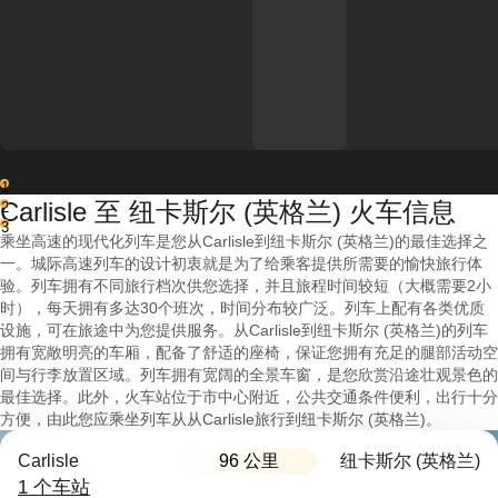
1
Carlisle 至 纽卡斯尔 (英格兰) 火车信息
2
3
乘坐高速的现代化列车是您从Carlisle到纽卡斯尔 (英格兰)的最佳选择之
一。城际高速列车的设计初衷就是为了给乘客提供所需要的愉快旅行体
验。列车拥有不同旅行档次供您选择，并且旅程时间较短（大概需要2小
时），每天拥有多达30个班次，时间分布较广泛。列车上配有各类优质
设施，可在旅途中为您提供服务。从Carlisle到纽卡斯尔 (英格兰)的列车
拥有宽敞明亮的车厢，配备了舒适的座椅，保证您拥有充足的腿部活动空
间与行李放置区域。列车拥有宽阔的全景车窗，是您欣赏沿途壮观景色的
最佳选择。此外，火车站位于市中心附近，公共交通条件便利，出行十分
方便，由此您应乘坐列车从从Carlisle旅行到纽卡斯尔 (英格兰)。
96 公里
Carlisle
纽卡斯尔 (英格兰)
1 个车站