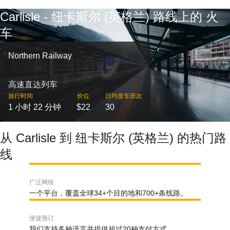
Carlisle - 纽卡斯尔 (英格兰) 路线上的 火
车
Northern Railway
高速直达列车
旅行时间
价位
日均发车班次
1 小时 22 分钟
$22
30
从 Carlisle 到 纽卡斯尔 (英格兰) 的热门路
线
广泛网络
一个平台，覆盖全球34+个目的地和700+条线路。
便捷预订
我们支持多种语言并提供超过20种支付方式。