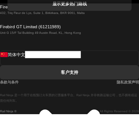
科克開往都柏林的列車
显示更多热门路线
Firebird GT Limited (OC 1451)
都柏林開往戈尔韦的列車
432, Triq Fleur de Lys, Suite 1, Birkirkara, BKR 9061, Malta
倫敦開往愛丁堡的列車
Firebird GT Limited (61211989)
Unit G 15/F Tal Building 49 Austin Road, KL, Hong Kong
羅馬開往拿坡里的列車
罗瓦涅米開往赫尔辛基的列車
简体中文
里斯本開往拉哥斯的列車
里斯本開往波多的列車
客户支持
里斯本開往科英布拉的列車
条款与条件
隐私政策声明
馬德里開往馬拉加的列車
Rail Ninja 是一个用于在线预订火车票的订票服务平台。Rail Ninja 并非铁路运输公司，也不拥有或运
馬德里開往里斯本的列車
营任何列车。
Rail Ninja ®
All Rights Reserved © 2026
馬德里開往巴塞罗那的列車
馬德里開往塞維亞的列車
馬德里開往阿利坎特的列車