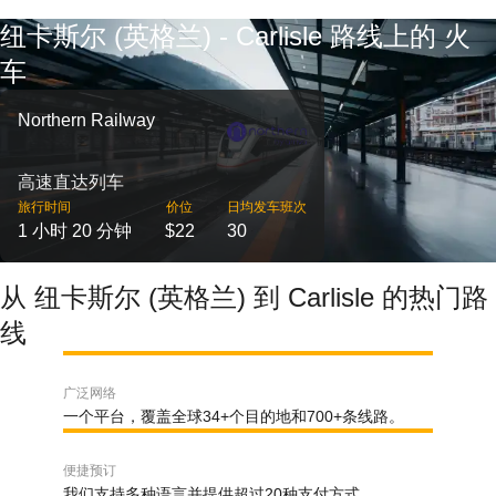
纽卡斯尔 (英格兰) - Carlisle 路线上的 火
车
Northern Railway
高速直达列车
旅行时间
价位
日均发车班次
1 小时 20 分钟
$22
30
从 纽卡斯尔 (英格兰) 到 Carlisle 的热门路
线
广泛网络
一个平台，覆盖全球34+个目的地和700+条线路。
便捷预订
我们支持多种语言并提供超过20种支付方式。