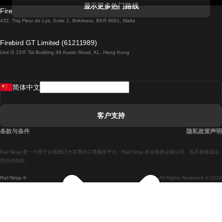
科克開往都柏林的列車
显示更多热门路线
Firebird GT Limited (OC 1451)
都柏林開往戈尔韦的列車
432, Triq Fleur de Lys, Suite 1, Birkirkara, BKR 9061, Malta
倫敦開往愛丁堡的列車
Firebird GT Limited (61211989)
Unit G 15/F Tal Building 49 Austin Road, KL, Hong Kong
羅馬開往拿坡里的列車
罗瓦涅米開往赫尔辛基的列車
简体中文
里斯本開往拉哥斯的列車
里斯本開往波多的列車
客户支持
里斯本開往科英布拉的列車
条款与条件
隐私政策声明
馬德里開往馬拉加的列車
Rail Ninja 是一个用于在线预订火车票的订票服务平台。Rail Ninja 并非铁路运输公司，也不拥有或运
馬德里開往里斯本的列車
营任何列车。
Rail Ninja ®
All Rights Reserved © 2026
馬德里開往巴塞罗那的列車
馬德里開往塞維亞的列車
馬德里開往阿利坎特的列車