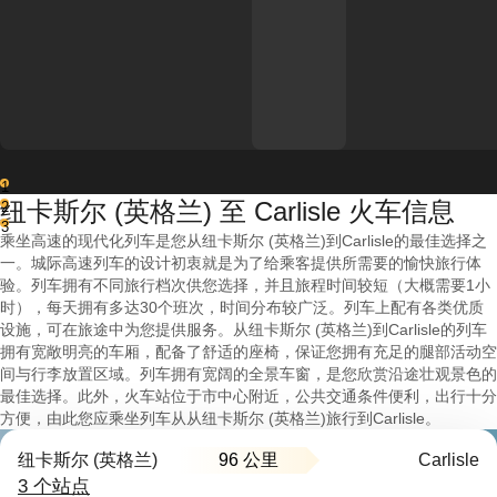
1
纽卡斯尔 (英格兰) 至 Carlisle 火车信息
2
3
乘坐高速的现代化列车是您从纽卡斯尔 (英格兰)到Carlisle的最佳选择之
一。城际高速列车的设计初衷就是为了给乘客提供所需要的愉快旅行体
验。列车拥有不同旅行档次供您选择，并且旅程时间较短（大概需要1小
时），每天拥有多达30个班次，时间分布较广泛。列车上配有各类优质
设施，可在旅途中为您提供服务。从纽卡斯尔 (英格兰)到Carlisle的列车
拥有宽敞明亮的车厢，配备了舒适的座椅，保证您拥有充足的腿部活动空
间与行李放置区域。列车拥有宽阔的全景车窗，是您欣赏沿途壮观景色的
最佳选择。此外，火车站位于市中心附近，公共交通条件便利，出行十分
方便，由此您应乘坐列车从从纽卡斯尔 (英格兰)旅行到Carlisle。
96 公里
纽卡斯尔 (英格兰)
Carlisle
3 个站点