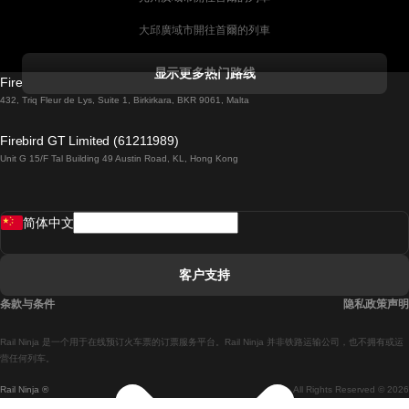
大邱廣域市開往首爾的列車
科克開往都柏林的列車
显示更多热门路线
Firebird GT Limited (OC 1451)
都柏林開往戈尔韦的列車
432, Triq Fleur de Lys, Suite 1, Birkirkara, BKR 9061, Malta
倫敦開往愛丁堡的列車
Firebird GT Limited (61211989)
Unit G 15/F Tal Building 49 Austin Road, KL, Hong Kong
羅馬開往拿坡里的列車
罗瓦涅米開往赫尔辛基的列車
简体中文
里斯本開往拉哥斯的列車
里斯本開往波多的列車
客户支持
里斯本開往科英布拉的列車
条款与条件
隐私政策声明
馬德里開往馬拉加的列車
Rail Ninja 是一个用于在线预订火车票的订票服务平台。Rail Ninja 并非铁路运输公司，也不拥有或运
馬德里開往里斯本的列車
营任何列车。
Rail Ninja ®
All Rights Reserved © 2026
馬德里開往巴塞罗那的列車