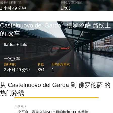
最长行程时间:
最晚发车时间:
2 小时 49 分钟
17:05
Castelnuovo del Garda - 佛罗伦萨 路线上
的 火车
ItaBus + Italo
一次换车
旅行时间
价位
日均发车班次
2 小时 49 分钟
$54
1
从 Castelnuovo del Garda 到 佛罗伦萨 的
热门路线
广泛网络
一个平台，覆盖全球34+个目的地和700+条线路。