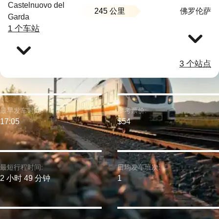
Castelnuovo del
245 公里
佛罗伦萨
Garda
1 个车站
3 个站点
最早发车时间:
参考票价:
17:05
$54
最短行程时间:
日均发车班次:
2 小时 49 分钟
1