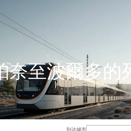
珀奈至波爾多的
到达城市