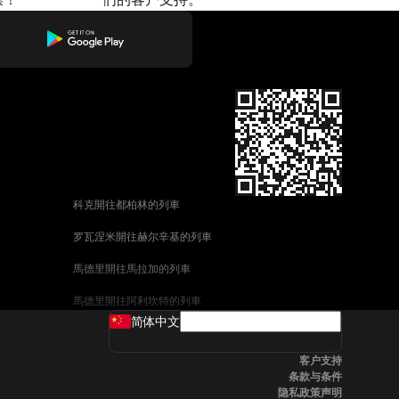
科克開往都柏林的列車
罗瓦涅米開往赫尔辛基的列車
馬德里開往馬拉加的列車
馬德里開往阿利坎特的列車
简体中文
巴塞罗那開往馬拉加的列車
客户支持
釜山開往天安市的列車
条款与条件
隐私政策声明
维也纳開往萨尔茨堡的列車