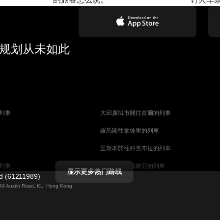
行规划从未如此
列車
大邱廣域市開往首爾的列車
羅馬開往拿坡里的列車
里斯本開往科英布拉的列車
列車
馬德里開往塞維亞的列車
显示更多热门路线
ed (61211989)
列車
巴塞罗那開往塞維亞的列車
g 49 Austin Road, KL, Hong Kong
柏林開往布拉格的列車
佩斯的列車
维也纳開往布達佩斯的列車