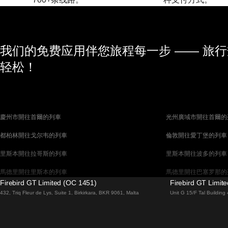
我们的免费应用伴您旅程每一步 —— 旅
轻松！
慶州市開往首爾的列車
光州廣域市開往首爾的
都柏林開往戈尔韦的列車
倫敦開往愛丁堡的列車
里斯本開往拉哥斯的列車
里斯本開往波多的列車
馬德里開往里斯本的列車
馬德里開往巴塞罗那的
Firebird GT Limited (OC 1451)
Firebird GT Limit
馬拉加開往馬德里的列車
巴塞罗那開往馬德里的
432, Triq Fleur de Lys, Suite 1, Birkirkara, BKR 9061, Malta
Unit G 15/F Tal Buildin
威尼斯開往佛羅倫斯的列車
威尼斯開往羅馬的列車
釜山開往首爾的列車
布拉提斯拉瓦開往布達