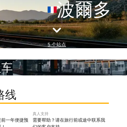
波爾多
5 个站点
火车
路线
真人支持
提前一年便捷预
需要帮助？请在旅行前或途中联系我
票！
们的客户支持。