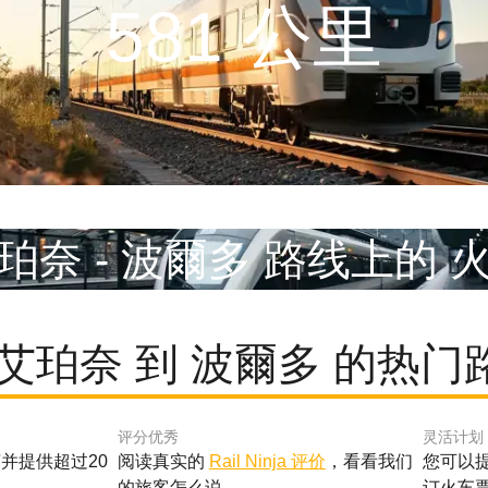
581 公里
珀奈 - 波爾多 路线上的 
 艾珀奈 到 波爾多 的热门
评分优秀
灵活计划
并提供超过20
阅读真实的
Rail Ninja 评价
，看看我们
您可以
的旅客怎么说。
订火车