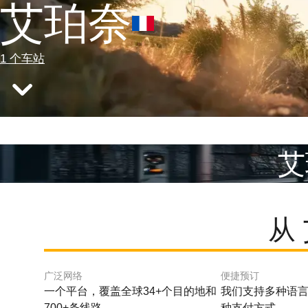
艾珀奈
1 个车站
艾
从
广泛网络
便捷预订
一个平台，覆盖全球34+个目的地和
我们支持多种语言
700+条线路。
种支付方式。