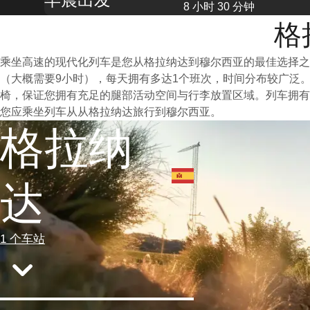
8 小时 30 分钟
格
乘坐高速的现代化列车是您从格拉纳达到穆尔西亚的最佳选择之
（大概需要9小时），每天拥有多达1个班次，时间分布较广泛
椅，保证您拥有充足的腿部活动空间与行李放置区域。列车拥有
您应乘坐列车从从格拉纳达旅行到穆尔西亚。
格拉纳
达
1 个车站