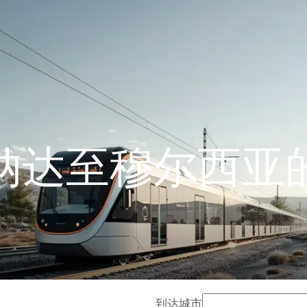
纳达至穆尔西亚
到达城市