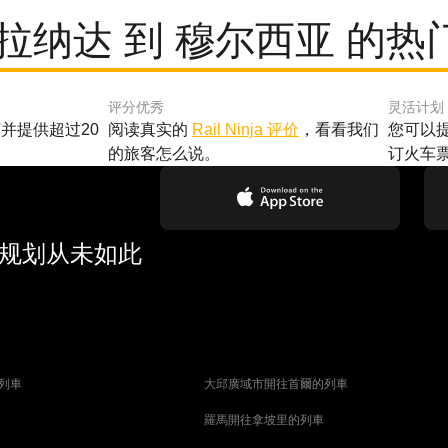
格拉纳达 到 穆尔西亚 的热
评分优秀
灵活计划
并提供超过20
阅读真实的
Rail Ninja 评价
，看看我们
您可以
的旅客怎么说。
订火车
行规划从未如此
列車
大邱廣域市開往首爾的列車
羅馬開往拿坡里的列車