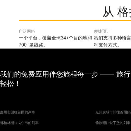
从 
广泛网络
便捷预订
一个平台，覆盖全球34+个目的地和
我们支持多种语言
700+条线路。
种支付方式。
我们的免费应用伴您旅程每一步 —— 旅
轻松！
慶州市開往首爾的列車
光州廣域市開往首爾的
都柏林開往戈尔韦的列車
倫敦開往愛丁堡的列車