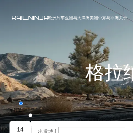
欧洲列车
亚洲与大洋洲
美洲
中东与非洲
关于
格拉
单行道
往返旅程
14
出发城市