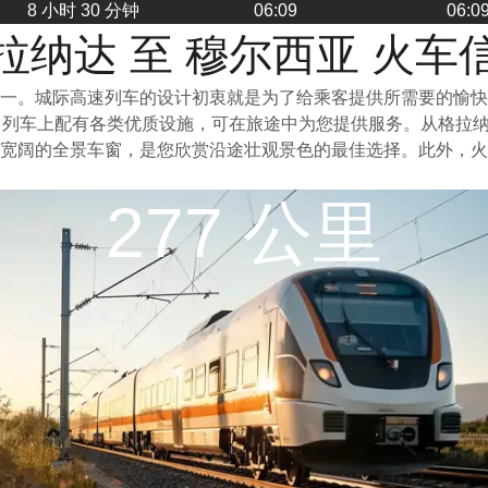
8 小时 30 分钟
06:09
06:0
拉纳达 至 穆尔西亚 火车
一。城际高速列车的设计初衷就是为了给乘客提供所需要的愉快
。列车上配有各类优质设施，可在旅途中为您提供服务。从格拉
宽阔的全景车窗，是您欣赏沿途壮观景色的最佳选择。此外，火
277 公里