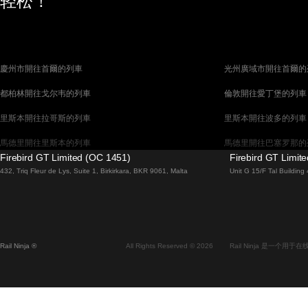
轻松！
慶州市開往首爾的列車
光州廣域市開往首爾的
都柏林開往戈尔韦的列車
倫敦開往愛丁堡的列車
里斯本開往拉哥斯的列車
里斯本開往波多的列車
馬德里開往里斯本的列車
馬德里開往巴塞罗那的
Firebird GT Limited (OC 1451)
Firebird GT Limit
馬拉加開往馬德里的列車
巴塞罗那開往馬德里的
432, Triq Fleur de Lys, Suite 1, Birkirkara, BKR 9061, Malta
Unit G 15/F Tal Buildin
威尼斯開往佛羅倫斯的列車
威尼斯開往羅馬的列車
釜山開往首爾的列車
布拉提斯拉瓦開往布達
维也纳開往布拉格的列車
首爾開往蔚山廣域市的
Rail Ninja ®
All Rights Reserved © 2026
Rail Ninja 是一个
斯德哥爾摩開往哥本哈根的列車
阿利坎特開往馬德里的
中央車站開往卑尔根的列車
中央車站開往弗拉姆的