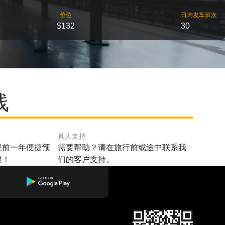
价位
日均发车班次
$132
30
线
真人支持
提前一年便捷预
需要帮助？请在旅行前或途中联系我
票！
们的客户支持。