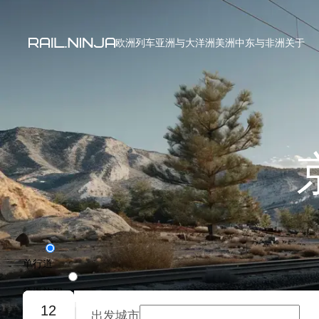
欧洲列车
亚洲与大洋洲
美洲
中东与非洲
关于
单行道
往返旅程
12
出发城市