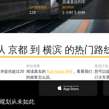
高速直达列车
日均发车班次
旅行时间
128
2 小时 5 分钟
从 京都 到 横滨 的热门路
评分优秀
灵活计划
并提供超过20
阅读真实的
Rail Ninja 评价
，看看我们
您可以
的旅客怎么说。
订火车
行规划从未如此