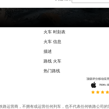
9.3 / 10 基于
火车 时刻表
火车 信息
描述
路线 火车
热门路线
顶级评分移动应
。它不是铁路运营商，不拥有或运营任何列车，也不代表任何铁路公