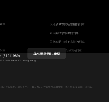
列車
大邱廣域市開往首爾的列車
羅馬開往拿坡里的列車
里斯本開往科英布拉的列車
列車
馬德里開往塞維亞的列車
显示更多热门路线
ed (61211989)
列車
巴塞罗那開往塞維亞的列車
g 49 Austin Road, KL, Hong Kong
柏林開往布拉格的列車
佩斯的列車
维也纳開往布達佩斯的列車
列車
首爾開往大邱廣域市的列車
用于在线预订火车票的订票服务平台。Rail Ninja 并非铁路运输公司，也不拥有或运营任何列车。
列車
愛丁堡開往倫敦的列車
列車
中央車站開往斯德哥爾摩的列車