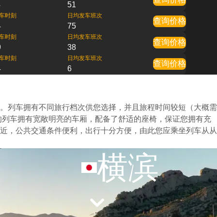
4
51
车时刻
日均发车班次
查询价格
4
75
车时刻
日均发车班次
查询价格
9
38
车时刻
日均发车班次
查询价格
4
6
。列车拥有不同旅行档次供您选择，并且旅程时间较短（大概需
的列车拥有宽敞明亮的车厢，配备了舒适的座椅，保证您拥有充
近，公共交通条件便利，出行十分方便，由此您应乘坐列车从从
横滨