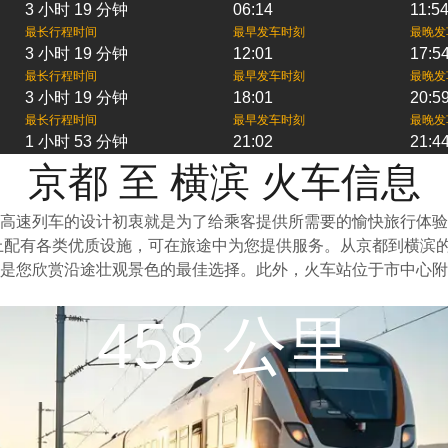
3 小时 19 分钟
06:14
11:5
最长行程时间
最早发车时刻
最晚发
3 小时 19 分钟
12:01
17:5
最长行程时间
最早发车时刻
最晚发
3 小时 19 分钟
18:01
20:5
最长行程时间
最早发车时刻
最晚发
1 小时 53 分钟
21:02
21:4
京都 至 横滨 火车信息
高速列车的设计初衷就是为了给乘客提供所需要的愉快旅行体验
车上配有各类优质设施，可在旅途中为您提供服务。从京都到横滨
是您欣赏沿途壮观景色的最佳选择。此外，火车站位于市中心附
458 公里