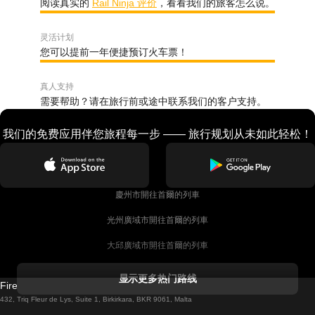
阅读真实的
Rail Ninja 评价
，看看我们的旅客怎么说。
灵活计划
您可以提前一年便捷预订火车票！
真人支持
需要帮助？请在旅行前或途中联系我们的客户支持。
我们的免费应用伴您旅程每一步 —— 旅行规划从未如此轻松！
慶州市開往首爾的列車
光州廣域市開往首爾的列車
大邱廣域市開往首爾的列車
科克開往都柏林的列車
显示更多热门路线
Firebird GT Limited (OC 1451)
都柏林開往戈尔韦的列車
432, Triq Fleur de Lys, Suite 1, Birkirkara, BKR 9061, Malta