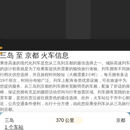
1
三岛 至 京都 火车信息
2
乘坐高速的现代化列车是您从三岛到京都的最佳选择之一。城际高速列车
的设计初衷就是为了给乘客提供所需要的愉快旅行体验。列车拥有不同旅
行档次供您选择，并且旅程时间较短（大概需要2小时），每天拥有多达
19个班次，时间分布较广泛。列车上配有各类优质设施，可在旅途中为
您提供服务。从三岛到京都的列车拥有宽敞明亮的车厢，配备了舒适的座
椅，保证您拥有充足的腿部活动空间与行李放置区域。列车拥有宽阔的全
景车窗，是您欣赏沿途壮观景色的最佳选择。此外，火车站位于市中心附
近，公共交通条件便利，出行十分方便，由此您应乘坐列车从从三岛旅行
到京都。
370 公里
三岛
京都
1 个车站