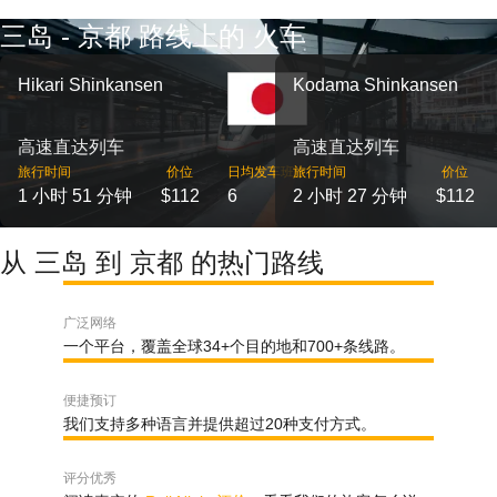
三岛 - 京都 路线上的 火车
Hikari Shinkansen
Kodama Shinkansen
高速直达列车
高速直达列车
旅行时间
价位
日均发车班次
旅行时间
价位
1 小时 51 分钟
$112
6
2 小时 27 分钟
$112
从 三岛 到 京都 的热门路线
广泛网络
一个平台，覆盖全球34+个目的地和700+条线路。
便捷预订
我们支持多种语言并提供超过20种支付方式。
评分优秀