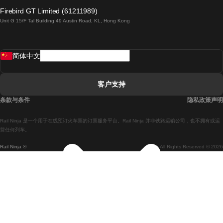
倫敦開往愛丁堡的列車
Firebird GT Limited (61211989)
Unit G 15/F Tal Building 49 Austin Road, KL, Hong Kong
羅馬開往拿坡里的列車
罗瓦涅米開往赫尔辛基的列車
简体中文
里斯本開往拉哥斯的列車
里斯本開往波多的列車
客户支持
里斯本開往科英布拉的列車
条款与条件
隐私政策声明
馬德里開往馬拉加的列車
Rail Ninja 是一个用于在线预订火车票的订票服务平台。Rail Ninja 并非铁路运输公司，也不拥有或运
馬德里開往里斯本的列車
营任何列车。
Rail Ninja ®
All Rights Reserved © 2026
馬德里開往巴塞罗那的列車
馬德里開往塞維亞的列車
馬德里開往阿利坎特的列車
馬拉加開往馬德里的列車
巴塞罗那開往馬德里的列車