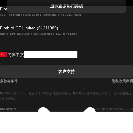
科克開往都柏林的列車
显示更多热门路线
Firebird GT Limited (OC 1451)
都柏林開往戈尔韦的列車
432, Triq Fleur de Lys, Suite 1, Birkirkara, BKR 9061, Malta
倫敦開往愛丁堡的列車
Firebird GT Limited (61211989)
Unit G 15/F Tal Building 49 Austin Road, KL, Hong Kong
羅馬開往拿坡里的列車
罗瓦涅米開往赫尔辛基的列車
简体中文
里斯本開往拉哥斯的列車
里斯本開往波多的列車
客户支持
里斯本開往科英布拉的列車
条款与条件
隐私政策声明
馬德里開往馬拉加的列車
Rail Ninja 是一个用于在线预订火车票的订票服务平台。Rail Ninja 并非铁路运输公司，也不拥有或运
馬德里開往里斯本的列車
营任何列车。
Rail Ninja ®
All Rights Reserved © 2026
馬德里開往巴塞罗那的列車
馬德里開往塞維亞的列車
馬德里開往阿利坎特的列車