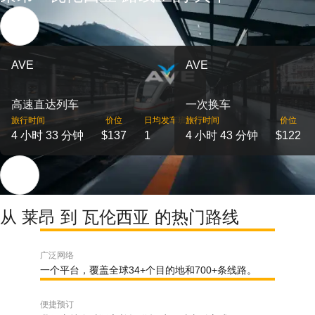
AVE
AVE
高速直达列车
一次换车
旅行时间
价位
日均发车班次
旅行时间
价位
4 小时 33 分钟
$137
1
4 小时 43 分钟
$122
从 莱昂 到 瓦伦西亚 的热门路线
广泛网络
一个平台，覆盖全球34+个目的地和700+条线路。
便捷预订