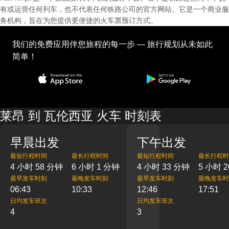
有或运营任何列车，也不代表任何铁路公司的官方网站。它是一个商业服
务机构，旨在为您提供更便捷的火车票预订方式。
我们的免费应用伴您旅程的每一步 — 旅行规划从未如此
简单！
莱昂 到 瓦伦西亚 火车 时刻表
早晨出发
下午出发
最短行程时间
最长行程时间
最短行程时间
最长行程时
4 小时 58 分钟
6 小时 1 分钟
4 小时 33 分钟
5 小时 
最早发车时刻
最晚发车时刻
最早发车时刻
最晚发车时
06:43
10:33
12:46
17:51
日均发车班次
日均发车班次
4
3