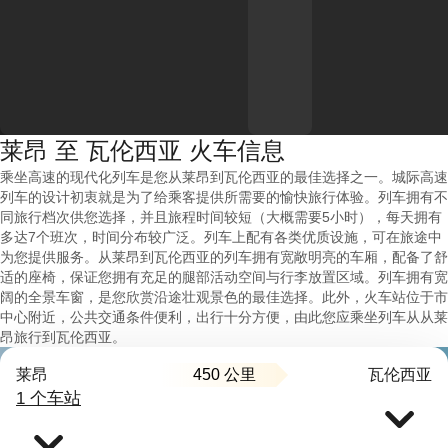
莱昂 至 瓦伦西亚 火车信息
乘坐高速的现代化列车是您从莱昂到瓦伦西亚的最佳选择之一。城际高速
列车的设计初衷就是为了给乘客提供所需要的愉快旅行体验。列车拥有不
同旅行档次供您选择，并且旅程时间较短（大概需要5小时），每天拥有
多达7个班次，时间分布较广泛。列车上配有各类优质设施，可在旅途中
为您提供服务。从莱昂到瓦伦西亚的列车拥有宽敞明亮的车厢，配备了舒
适的座椅，保证您拥有充足的腿部活动空间与行李放置区域。列车拥有宽
阔的全景车窗，是您欣赏沿途壮观景色的最佳选择。此外，火车站位于市
中心附近，公共交通条件便利，出行十分方便，由此您应乘坐列车从从莱
昂旅行到瓦伦西亚。
450 公里
莱昂
瓦伦西亚
1 个车站