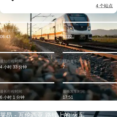
4 个站点
最早发车时间:
参考票价:
06:43
$122
最短行程时间:
日均发车班次:
4 小时 33 分钟
7
最长行程时间:
最晚发车时间:
6 小时 1 分钟
17:51
莱昂 - 瓦伦西亚 路线上的 火车