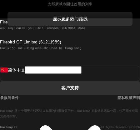
大邱廣域市開往首爾的列車
科克開往都柏林的列車
显示更多热门路线
Firebird GT Limited (OC 1451)
都柏林開往戈尔韦的列車
432, Triq Fleur de Lys, Suite 1, Birkirkara, BKR 9061, Malta
倫敦開往愛丁堡的列車
Firebird GT Limited (61211989)
Unit G 15/F Tal Building 49 Austin Road, KL, Hong Kong
羅馬開往拿坡里的列車
罗瓦涅米開往赫尔辛基的列車
简体中文
里斯本開往拉哥斯的列車
里斯本開往波多的列車
客户支持
里斯本開往科英布拉的列車
条款与条件
隐私政策声明
馬德里開往馬拉加的列車
Rail Ninja 是一个用于在线预订火车票的订票服务平台。Rail Ninja 并非铁路运输公司，也不拥有或运
馬德里開往里斯本的列車
营任何列车。
Rail Ninja ®
All Rights Reserved © 2026
馬德里開往巴塞罗那的列車
馬德里開往塞維亞的列車