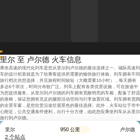
1
里尔 至 卢尔德 火车信息
2
乘坐高速的现代化列车是您从里尔到卢尔德的最佳选择之一。城际高速列
车的设计初衷就是为了给乘客提供所需要的愉快旅行体验。列车拥有不同
旅行档次供您选择，并且旅程时间较短（大概需要10小时），每天拥有
多达6个班次，时间分布较广泛。列车上配有各类优质设施，可在旅途中
为您提供服务。从里尔到卢尔德的列车拥有宽敞明亮的车厢，配备了舒适
的座椅，保证您拥有充足的腿部活动空间与行李放置区域。列车拥有宽阔
的全景车窗，是您欣赏沿途壮观景色的最佳选择。此外，火车站位于市中
心附近，公共交通条件便利，出行十分方便，由此您应乘坐列车从从里尔
旅行到卢尔德。
950 公里
里尔
卢尔德
2 个站点