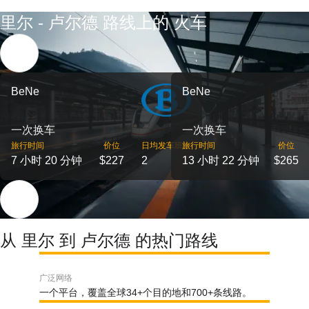
里尔 - 卢尔德 路线上的 火车
BeNe
BeNe
一次换车
一次换车
旅行时间
价位
日均发车班次
旅行时间
价位
7 小时 20 分钟
$227
2
13 小时 22 分钟
$265
从 里尔 到 卢尔德 的热门路线
广泛网络
一个平台，覆盖全球34+个目的地和700+条线路。