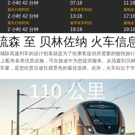
2 小时 42 分钟
07:18
11:1
最长行程时间
最早发车时刻
最晚发
2 小时 42 分钟
13:18
17:1
最长行程时间
最早发车时刻
最晚发
2 小时 42 分钟
19:18
19:1
琉森 至 贝林佐纳 火车信
城际高速列车的设计初衷就是为了给乘客提供所需要的愉快旅行
车上配有各类优质设施，可在旅途中为您提供服务。从琉森到贝
车窗，是您欣赏沿途壮观景色的最佳选择。此外，火车站位于市
110 公里