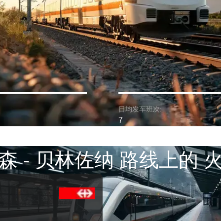
日均发车班次:
7
森 - 贝林佐纳 路线上的 