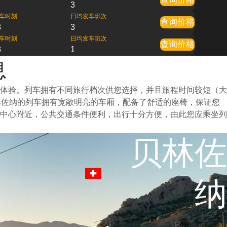
8
3
车时刻
日均发车班次
查询价格
8
3
车时刻
日均发车班次
查询价格
8
1
息
体验。列车拥有不同旅行档次供您选择，并且旅程时间较短（大
林佐纳的列车拥有宽敞明亮的车厢，配备了舒适的座椅，保证您
中心附近，公共交通条件便利，出行十分方便，由此您应乘坐列
贝林佐
纳