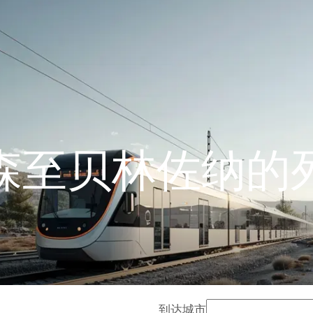
森至贝林佐纳的
到达城市