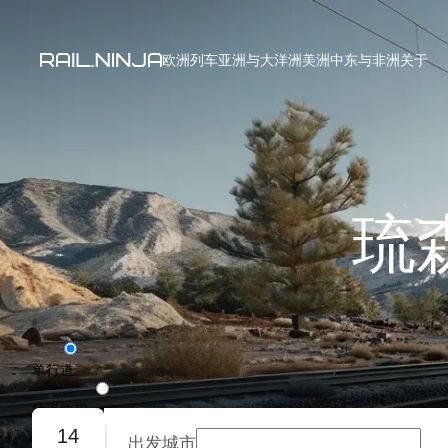
欧洲列车
亚洲与大洋洲
美洲
中东与非洲
关于
琉
单行道
往返旅程
14
出发城市