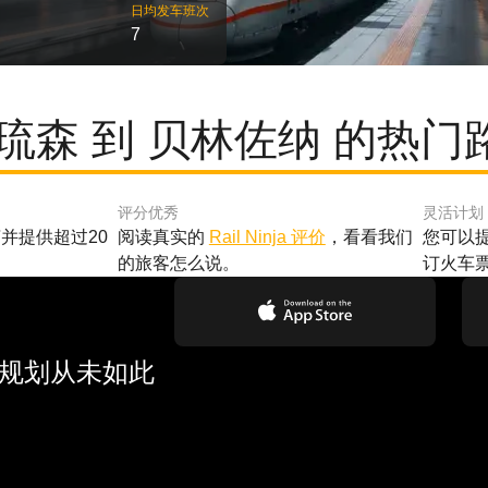
日均发车班次
7
 琉森 到 贝林佐纳 的热门
评分优秀
灵活计划
并提供超过20
阅读真实的
Rail Ninja 评价
，看看我们
您可以
的旅客怎么说。
订火车
行规划从未如此