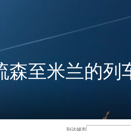
琉森至米兰的列
到达城市