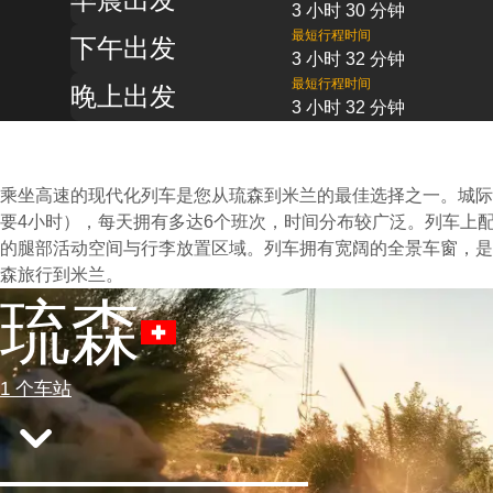
3 小时 30 分钟
最短行程时间
下午出发
3 小时 32 分钟
最短行程时间
晚上出发
3 小时 32 分钟
乘坐高速的现代化列车是您从琉森到米兰的最佳选择之一。城际
要4小时），每天拥有多达6个班次，时间分布较广泛。列车上
的腿部活动空间与行李放置区域。列车拥有宽阔的全景车窗，是
森旅行到米兰。
琉森
1 个车站