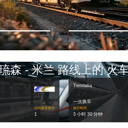
日均发车班次:
6
琉森 - 米兰 路线上的 火
Trenitalia
一次换车
日均发车班次
旅行时间
1
3 小时 30 分钟