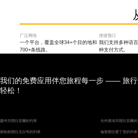
广泛网络
便捷预订
一个平台，覆盖全球34+个目的地和
我们支持多种语言
700+条线路。
种支付方式。
我们的免费应用伴您旅程每一步 —— 旅
轻松！
慶州市開往首爾的列車
光州廣域市開往首爾的
都柏林開往戈尔韦的列車
倫敦開往愛丁堡的列車