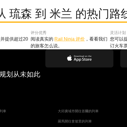
从 琉森 到 米兰 的热门路
评分优秀
灵活计划
并提供超过20
阅读真实的
Rail Ninja 评价
，看看我们
您可以
的旅客怎么说。
订火车
行规划从未如此
列車
大邱廣域市開往首爾的列車
羅馬開往拿坡里的列車