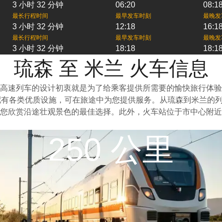
3 小时 32 分钟
06:20
08:1
最长行程时间
最早发车时刻
最晚发
3 小时 32 分钟
12:18
16:1
最长行程时间
最早发车时刻
最晚发
3 小时 32 分钟
18:18
18:1
琉森 至 米兰 火车信息
高速列车的设计初衷就是为了给乘客提供所需要的愉快旅行体验
配有各类优质设施，可在旅途中为您提供服务。从琉森到米兰的
您欣赏沿途壮观景色的最佳选择。此外，火车站位于市中心附近
250 公里