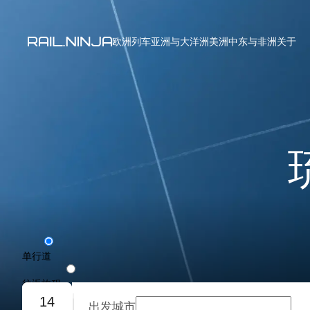
欧洲列车
亚洲与大洋洲
美洲
中东与非洲
关于
单行道
往返旅程
14
出发城市