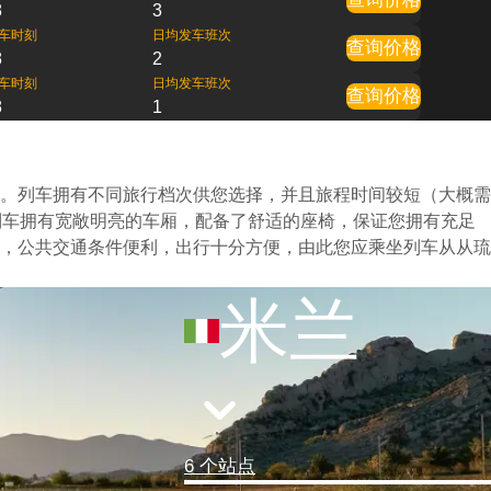
8
3
车时刻
日均发车班次
查询价格
8
2
车时刻
日均发车班次
查询价格
8
1
。列车拥有不同旅行档次供您选择，并且旅程时间较短（大概需
列车拥有宽敞明亮的车厢，配备了舒适的座椅，保证您拥有充足
，公共交通条件便利，出行十分方便，由此您应乘坐列车从从琉
米兰
6 个站点