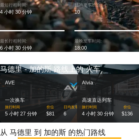
最短行程时间:
日均发车班次:
4 小时 30 分钟
10
最长行程时间:
最晚发车时间:
6 小时 30 分钟
18:00
马德里 - 加的斯 路线上的 火车
AVE
Alvia
一次换车
高速直达列车
旅行时间
价位
日均发车班次
旅行时间
价位
5 小时 27 分钟
$81
6
4 小时 30 分钟
$136
从 马德里 到 加的斯 的热门路线