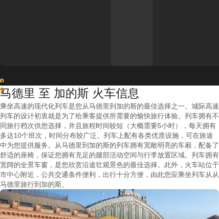
1
马德里 至 加的斯 火车信息
2
乘坐高速的现代化列车是您从马德里到加的斯的最佳选择之一。城际高速
列车的设计初衷就是为了给乘客提供所需要的愉快旅行体验。列车拥有不
同旅行档次供您选择，并且旅程时间较短（大概需要5小时），每天拥有
多达10个班次，时间分布较广泛。列车上配有各类优质设施，可在旅途
中为您提供服务。从马德里到加的斯的列车拥有宽敞明亮的车厢，配备了
舒适的座椅，保证您拥有充足的腿部活动空间与行李放置区域。列车拥有
宽阔的全景车窗，是您欣赏沿途壮观景色的最佳选择。此外，火车站位于
市中心附近，公共交通条件便利，出行十分方便，由此您应乘坐列车从从
马德里旅行到加的斯。