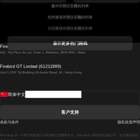
慶州市開往首爾的列車
光州廣域市開往首爾的列車
大邱廣域市開往首爾的列車
科克開往都柏林的列車
显示更多热门路线
Firebird GT Limited (OC 1451)
都柏林開往戈尔韦的列車
432, Triq Fleur de Lys, Suite 1, Birkirkara, BKR 9061, Malta
倫敦開往愛丁堡的列車
Firebird GT Limited (61211989)
Unit G 15/F Tal Building 49 Austin Road, KL, Hong Kong
羅馬開往拿坡里的列車
罗瓦涅米開往赫尔辛基的列車
简体中文
里斯本開往拉哥斯的列車
里斯本開往波多的列車
客户支持
里斯本開往科英布拉的列車
条款与条件
隐私政策声明
馬德里開往馬拉加的列車
Rail Ninja 是一个用于在线预订火车票的订票服务平台。Rail Ninja 并非铁路运输公司，也不拥有或运