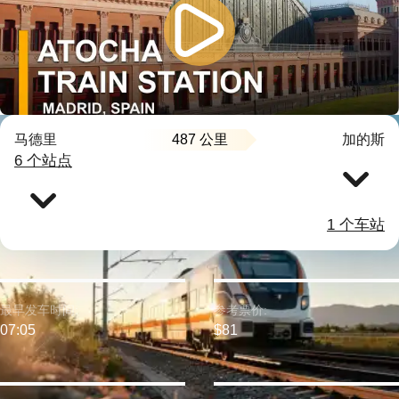
487 公里
马德里
加的斯
6 个站点
1 个车站
最早发车时间:
参考票价:
07:05
$81