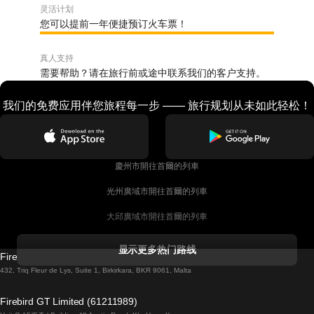
灵活计划
您可以提前一年便捷预订火车票！
真人支持
需要帮助？请在旅行前或途中联系我们的客户支持。
我们的免费应用伴您旅程每一步 —— 旅行规划从未如此轻松！
慶州市開往首爾的列車
光州廣域市開往首爾的列車
大邱廣域市開往首爾的列車
科克開往都柏林的列車
显示更多热门路线
Firebird GT Limited (OC 1451)
都柏林開往戈尔韦的列車
432, Triq Fleur de Lys, Suite 1, Birkirkara, BKR 9061, Malta
倫敦開往愛丁堡的列車
Firebird GT Limited (61211989)