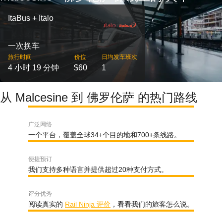
ItaBus + Italo
一次换车
旅行时间
价位
日均发车班次
4 小时 19 分钟
$60
1
从 Malcesine 到 佛罗伦萨 的热门路线
广泛网络
一个平台，覆盖全球34+个目的地和700+条线路。
便捷预订
我们支持多种语言并提供超过20种支付方式。
评分优秀
阅读真实的
Rail Ninja 评价
，看看我们的旅客怎么说。