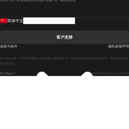
Unit G 15/F Tal Building 49 Austin Road, KL, Hong Kong
羅馬開往拿坡里的列車
罗瓦涅米開往赫尔辛基的列車
简体中文
里斯本開往拉哥斯的列車
里斯本開往波多的列車
客户支持
里斯本開往科英布拉的列車
条款与条件
隐私政策声明
馬德里開往馬拉加的列車
Rail Ninja 是一个用于在线预订火车票的订票服务平台。Rail Ninja 并非铁路运输公司，也不拥有或运
馬德里開往里斯本的列車
营任何列车。
Rail Ninja ®
All Rights Reserved © 2026
馬德里開往巴塞罗那的列車
馬德里開往塞維亞的列車
馬德里開往阿利坎特的列車
馬拉加開往馬德里的列車
巴塞罗那開往馬德里的列車
巴塞罗那開往塞維亞的列車