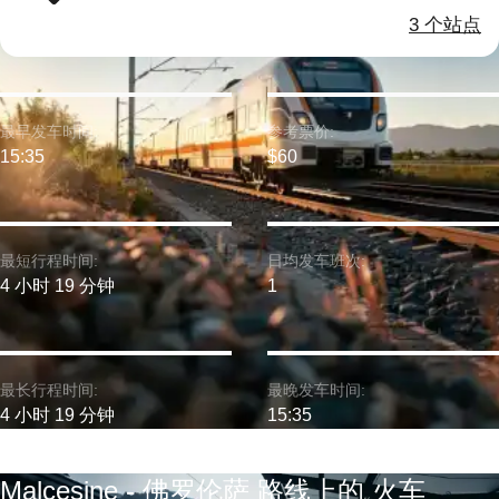
3 个站点
最早发车时间:
参考票价:
15:35
$60
最短行程时间:
日均发车班次:
4 小时 19 分钟
1
最长行程时间:
最晚发车时间:
4 小时 19 分钟
15:35
Malcesine - 佛罗伦萨 路线上的 火车