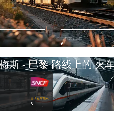
日均发车班次:
6
梅斯 - 巴黎 路线上的 火
日均发车班次
6