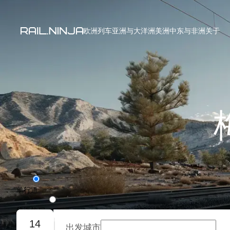
欧洲列车
亚洲与大洋洲
美洲
中东与非洲
关于
单行道
往返旅程
14
出发城市