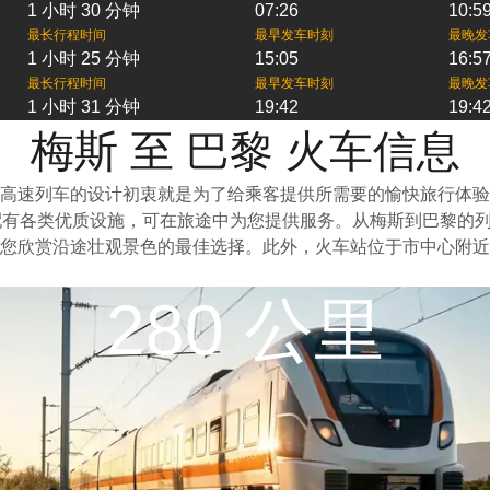
1 小时 30 分钟
07:26
10:5
最长行程时间
最早发车时刻
最晚发
1 小时 25 分钟
15:05
16:5
最长行程时间
最早发车时刻
最晚发
1 小时 31 分钟
19:42
19:4
梅斯 至 巴黎 火车信息
高速列车的设计初衷就是为了给乘客提供所需要的愉快旅行体验
配有各类优质设施，可在旅途中为您提供服务。从梅斯到巴黎的
您欣赏沿途壮观景色的最佳选择。此外，火车站位于市中心附近
280 公里