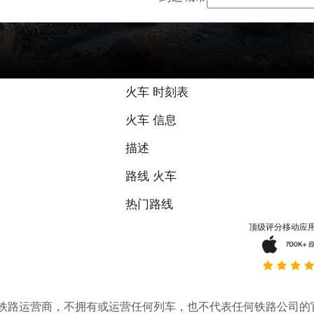
9.3 / 10 基于
火车 时刻表
火车 信息
描述
路线 火车
热门路线
顶级评分移动应
。它不是铁路运营商，不拥有或运营任何列车，也不代表任何铁路公