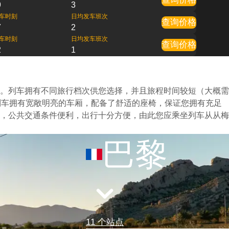
9
3
车时刻
日均发车班次
查询价格
7
2
车时刻
日均发车班次
查询价格
2
1
。列车拥有不同旅行档次供您选择，并且旅程时间较短（大概需
列车拥有宽敞明亮的车厢，配备了舒适的座椅，保证您拥有充足
，公共交通条件便利，出行十分方便，由此您应乘坐列车从从梅
巴黎
11 个站点