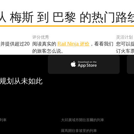
从 梅斯 到 巴黎 的热门路
评分优秀
灵活计划
并提供超过20
阅读真实的
Rail Ninja 评价
，看看我们
您可以
的旅客怎么说。
订火车
行规划从未如此
列車
大邱廣域市開往首爾的列車
羅馬開往拿坡里的列車