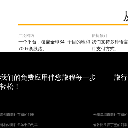
广泛网络
便捷预订
一个平台，覆盖全球34+个目的地和
我们支持多种语言
700+条线路。
种支付方式。
我们的免费应用伴您旅程每一步 —— 旅
轻松！
慶州市開往首爾的列車
光州廣域市開往首爾的
都柏林開往戈尔韦的列車
倫敦開往愛丁堡的列車